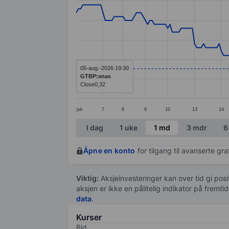
Line chart with 235 data points.
The chart has 1 X axis displaying categ
The chart has 1 Y axis displaying value
05-aug.-2026 19:30
GTBP:xnas
Close
0,32
juli
7
8
9
10
13
14
End of interactive chart.
I dag
1 uke
1 md
3 mdr
6
Åpne en konto
for tilgang til avanserte gr
Viktig:
Aksjeinvesteringer kan over tid gi posi
aksjen er ikke en pålitelig indikator på fremt
data
.
Kurser
Bid