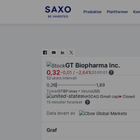
Produkter
Plattformer
Kon
GT Biopharma Inc.
0,32
−0,01
/
−2,64%
20:00:01
52 ukers intervall
0,26
1,89
Ticker
GTBP:xnas
Valuta
USD
NASDAQ (Small cap)
Closed
15 minutter forsinket
Data levert av
Graf
Chart