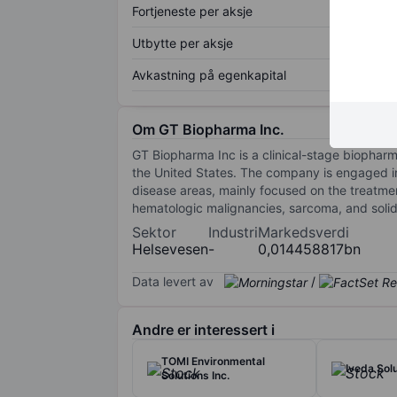
Fortjeneste per aksje
Utbytte per aksje
Avkastning på egenkapital
Om GT Biopharma Inc.
GT Biopharma Inc is a clinical-stage biopha
the United States. The company is engaged in
disease areas, mainly focused on the treatmen
hematologic malignancies, sarcoma, and solid
Sektor
Industri
Markedsverdi
Helsevesen
-
0,014458817bn
Data levert av
/
Andre er interessert i
TOMI Environmental
Iveda Solu
Solutions Inc.