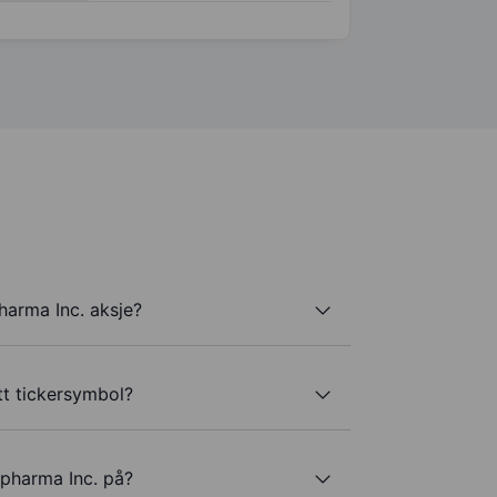
harma Inc. aksje?
tt tickersymbol?
opharma Inc. på?