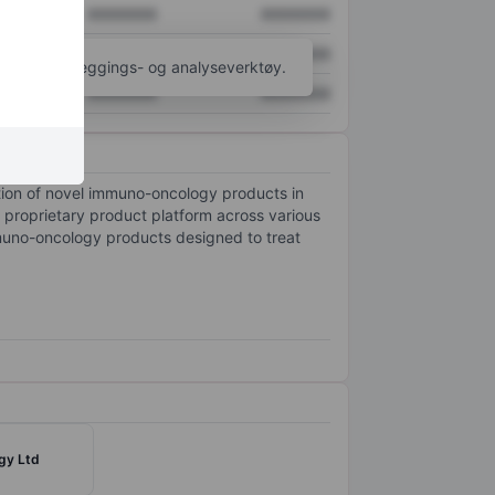
XXXXXXX
XXXXXXX
XXXXXXX
XXXXXXX
til flere kartleggings- og analyseverktøy.
XXXXXXX
XXXXXXX
ion of novel immuno-oncology products in
 proprietary product platform across various
immuno-oncology products designed to treat
gy Ltd