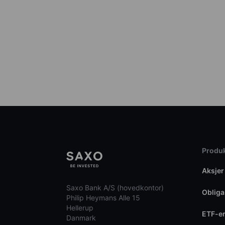
Produk
Aksjer
Saxo Bank A/S (hovedkontor)
Obliga
Philip Heymans Alle 15
Hellerup
ETF-e
Danmark