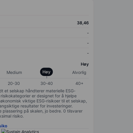
38,46
-
-
-
Høy
Høy
Medium
Alvorlig
20-30
30-40
40+
odt et selskap håndterer materielle ESG-
 risikokategorier er designet for å hjelpe
 økonomisk viktige ESG-risikoer til et selskap,
gsiktige resultater for investeringer.
 plassering på skalen, jo bedre. 0 tilsvarer
simal risiko.
siko