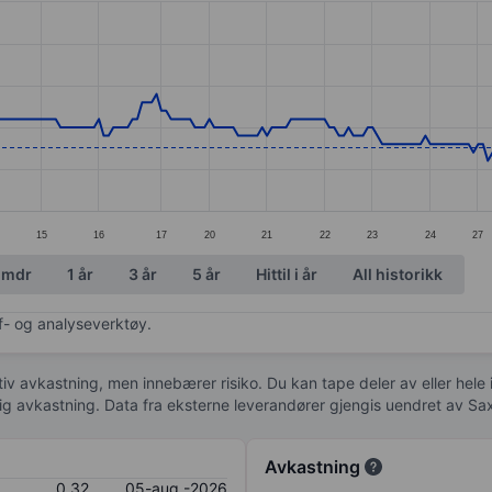
ories.
s. Data ranges from 0.28 to 0.49.
15
16
17
20
21
22
23
24
27
 mdr
1 år
3 år
5 år
Hittil i år
All historikk
af- og analyseverktøy.
tiv avkastning, men innebærer risiko. Du kan tape deler av eller hele
idig avkastning. Data fra eksterne leverandører gjengis uendret av Sa
Avkastning
0,32
05-aug.-2026