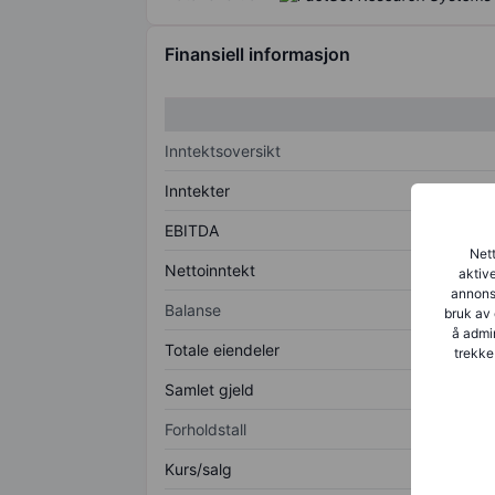
Finansiell informasjon
Inntektsoversikt
Inntekter
EBITDA
Nett
Nettoinntekt
aktive
annonse
Balanse
bruk av 
å admin
Totale eiendeler
trekke
Samlet gjeld
Forholdstall
Kurs/salg