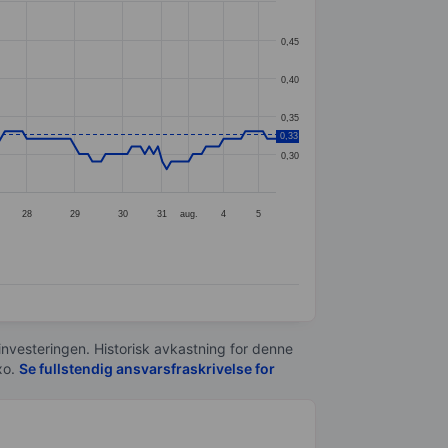
0,45
0,40
0,35
0,33
0,30
28
29
30
31
aug.
4
5
 investeringen. Historisk avkastning for denne
xo.
Se fullstendig ansvarsfraskrivelse for