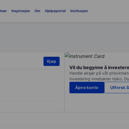
toer
Inspirasjon
Om
Hjelpeportal
Institusjon
Kjøp
Vil du begynne å invester
Handle aksjer på vår prisvinnend
Investering innebærer risiko. Du
Åpne konto
Utforsk S