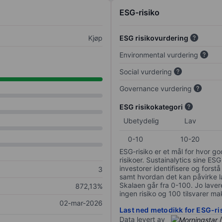
ESG-risiko
Kjøp
ESG risikovurdering
Environmental vurdering
Social vurdering
Governance vurdering
ESG risikokategori
Ubetydelig
Lav
0-10
10-20
ESG-risiko er et mål for hvor g
risikoer. Sustainalytics sine ESG
investorer identifisere og forstå
3
samt hvordan det kan påvirke lan
Skalaen går fra 0-100. Jo lavere
872,13%
ingen risiko og 100 tilsvarer mak
02-mar-2026
Last ned metodikk for ESG-ri
Data levert av
/