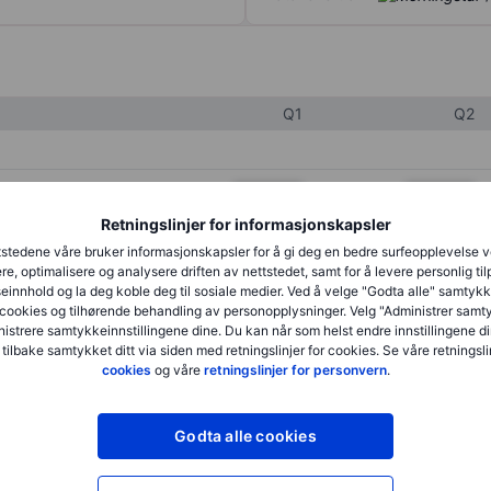
Q1
Q2
XXXXXXX
XXXXXXX
Retningslinjer for informasjonskapsler
XXXXXXX
XXXXXXX
stedene våre bruker informasjonskapsler for å gi deg en bedre surfeopplevelse 
XXXXXXX
XXXXXXX
re, optimalisere og analysere driften av nettstedet, samt for å levere personlig ti
innhold og la deg koble deg til sosiale medier. Ved å velge "Godta alle" samtykke
cookies og tilhørende behandling av personopplysninger. Velg "Administrer samt
istrere samtykkeinnstillingene dine. Du kan når som helst endre innstillingene di
XXXXXXX
XXXXXXX
 tilbake samtykket ditt via siden med retningslinjer for cookies. Se våre retningslin
cookies
og våre
retningslinjer for personvern
.
XXXXXXX
XXXXXXX
Godta alle cookies
XXXXXXX
XXXXXXX