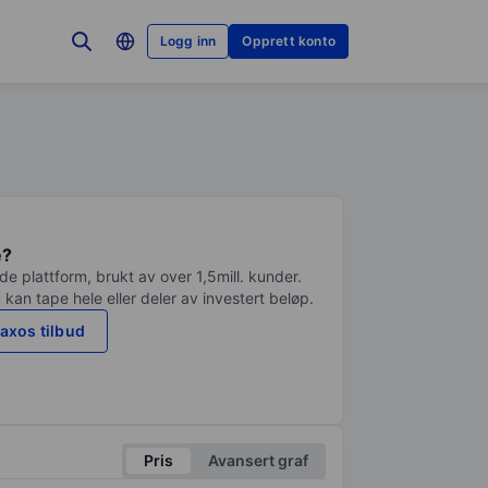
Logg inn
Opprett konto
e?
e plattform, brukt av over 1,5mill. kunder.
 kan tape hele eller deler av investert beløp.
axos tilbud
Pris
Avansert graf