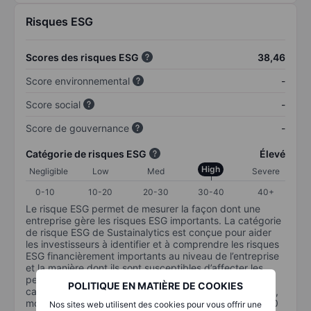
Risques ESG
Scores des risques ESG
38,46
Score environnemental
-
Score social
-
Score de gouvernance
-
Catégorie de risques ESG
Élevé
High
Negligible
Low
Med
Severe
0-10
10-20
20-30
30-40
40+
Le risque ESG permet de mesurer la façon dont une
entreprise gère les risques ESG importants. La catégorie
de risque ESG de Sustainalytics est conçue pour aider
les investisseurs à identifier et à comprendre les risques
ESG financièrement importants au niveau de l’entreprise
et la manière dont ils sont susceptibles d’affecter les
performances à long terme des investissements en
POLITIQUE EN MATIÈRE DE COOKIES
capital. L’échelle va de 0 à 100. Plus le risque est faible,
moins il est important (0 équivaut à aucun risque et 100
Nos sites web utilisent des cookies pour vous offrir une