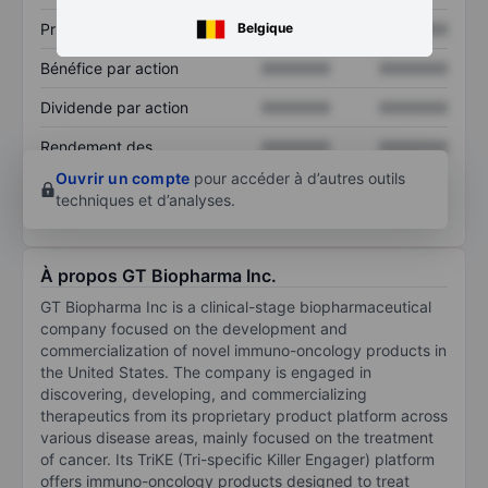
Prix / ventes
XXXXXXX
XXXXXXX
Belgique
Bénéfice par action
XXXXXXX
XXXXXXX
Dividende par action
XXXXXXX
XXXXXXX
Rendement des
XXXXXXX
XXXXXXX
capitaux propres
Ouvrir un compte
pour accéder à d’autres outils
techniques et d’analyses.
À propos GT Biopharma Inc.
GT Biopharma Inc is a clinical-stage biopharmaceutical
company focused on the development and
commercialization of novel immuno-oncology products in
the United States. The company is engaged in
discovering, developing, and commercializing
therapeutics from its proprietary product platform across
various disease areas, mainly focused on the treatment
of cancer. Its TriKE (Tri-specific Killer Engager) platform
offers immuno-oncology products designed to treat