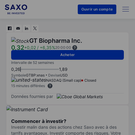
Ouvrir un compte
GT Biopharma Inc.
0,32
+0,02
/
+6,35%
20:00:00
Acheter
Intervalle de 52 semaines
0,26
1,89
Symbole
GTBP:xnas
Devise
USD
NASDAQ (Small cap)
Closed
15 minutes différées
Données fournies par
Commencer à investir?
Investir malin dans des actions chez Saxo avec à des
tarrifs avantageux. Investir comporte des risques. Votre