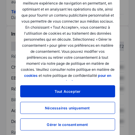
au risque le plus élevé).
meilleure expérience de navigation en permettant, en
optimisant et en analysant les opérations du site, ainsi
Télécharger la méthodologie ESG (en anglais)
que pour fournir un contenu publicitaire personnalisé et
Data provided by
/
vous permettre de vous connecter aux médias sociaux.
En choisissant « Tout Accepter», vous consentez à
Informations financières
l'utilisation de cookies et au traitement des données
personnelles qui en découle. Sélectionnez « Gérer le
consentement » pour gérer vos préférences en matière
T1
T2
de consentement. Vous pouvez modifier vos
Résultats
préférences ou retirer votre consentement à tout
moment via notre page de politique en matière de
Chiffre d’affaires
XXXXXXX
XXXXXXX
cookies. Veuillez consulter notre politique en matière de
cookies
et notre politique de confidentialité
pour en
EBITDA
XXXXXXX
XXXXXXX
savoir plus
.
Résultat net
XXXXXXX
XXXXXXX
Tout Accepter
Bilan
Nécessaires uniquement
Actif total
XXXXXXX
XXXXXXX
Dette totale
XXXXXXX
XXXXXXX
Gérer le consentement
Ratios