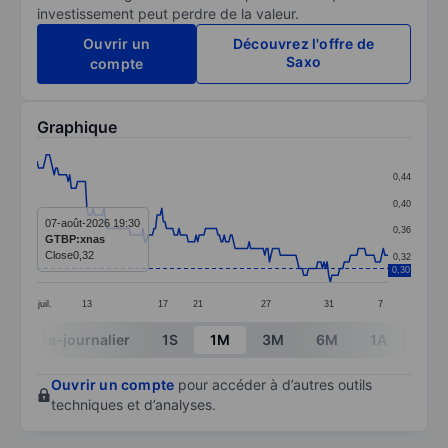
investissement peut perdre de la valeur.
Ouvrir un
Découvrez l'offre de
Saxo
compte
Graphique
Chart
0,44
Line chart with 226 data points.
0,40
The chart has 1 X axis displaying categories.
07-août-2026 19:30
0,36
GTBP:xnas
The chart has 1 Y axis displaying values. Data ranges 
Close
0,32
0,32
0,30
juil.
13
17
21
27
31
7
End of interactive chart.
Intra-journalier
1S
1M
3M
6M
1A
3A
Ouvrir un compte
pour accéder à d’autres outils
techniques et d’analyses.