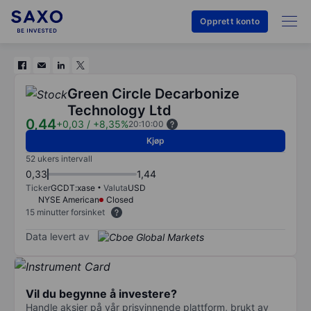
Opprett konto
Green Circle Decarbonize
Technology Ltd
0,44
+0,03
/
+8,35%
20:10:00
Kjøp
52 ukers intervall
0,33
1,44
Ticker
GCDT:xase
Valuta
USD
NYSE American
Closed
15 minutter forsinket
Data levert av
Vil du begynne å investere?
Handle aksjer på vår prisvinnende plattform, brukt av