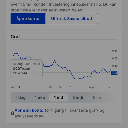
over 1,5mill. kunder. Investering innebærer risiko. Du kan
tape hele eller deler av investert beløp.
Åpne konto
Utforsk Saxos tilbud
Graf
Chart
0,64
Line chart with 76 data points.
0,56
The chart has 1 X axis displaying categories.
07-aug.-2026 19:30
0,48
GCDT:xase
The chart has 1 Y axis displaying values. Data ranges 
Close
0,44
0,41
0,40
juli
14
20
24
28
aug.
7
End of interactive chart.
I dag
1 uke
1 md
3 mdr
6 mdr
1 år
Åpne en konto
for tilgang til avanserte graf- og
analyseverktøy.