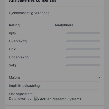
Analytikernes konsensus
Gjennomsnittlig vurdering
-
Rating
Analytikere
Kjøp
-
Overvektig
-
Hold
-
Undervektig
-
Selg
-
Målpris
-
Implisitt avkastning
-
Sist oppdatert
-
Data levert av