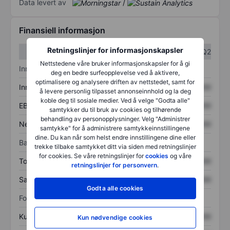
Data levert av
/
Finansiell informasjon
Retningslinjer for informasjonskapsler
Q1
Q2
Nettstedene våre bruker informasjonskapsler for å gi
Inntektsoversikt
deg en bedre surfeopplevelse ved å aktivere,
optimalisere og analysere driften av nettstedet, samt for
Inntekter
XXXXXXX
XXXXXXX
å levere personlig tilpasset annonseinnhold og la deg
koble deg til sosiale medier. Ved å velge "Godta alle"
EBITDA
XXXXXXX
XXXXXXX
samtykker du til bruk av cookies og tilhørende
behandling av personopplysninger. Velg "Administrer
Nettoinntekt
XXXXXXX
XXXXXXX
samtykke" for å administrere samtykkeinnstillingene
dine. Du kan når som helst endre innstillingene dine eller
Balanse
trekke tilbake samtykket ditt via siden med retningslinjer
for cookies. Se våre retningslinjer for
cookies
og våre
Totale eiendeler
XXXXXXX
XXXXXXX
retningslinjer for personvern
.
Samlet gjeld
XXXXXXX
XXXXXXX
Godta alle cookies
Forholdstall
Kurs/salg
XXXXXXX
XXXXXXX
Kun nødvendige cookies