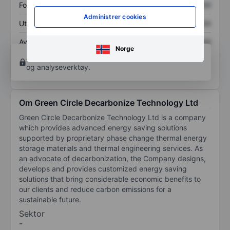
Fortjeneste per aksje
XXXXXXX
XXXXXXX
Administrer cookies
Utbytte per aksje
XXXXXXX
XXXXXXX
Avkastning på
XXXXXXX
XXXXXXX
Norge
egenkapital
Åpne konto
for å få tilgang til flere kartleggings-
og analyseverktøy.
Om Green Circle Decarbonize Technology Ltd
Green Circle Decarbonize Technology Ltd is a company
which provides advanced energy saving solutions
supported by proprietary phase change thermal energy
storage materials and thermal engineering services. As
an advocate of decarbonization, the Company designs,
develops and provides customized energy saving
solutions that bring considerable economic benefits to
our clients and reduce carbon emissions for a
sustainable future.
Sektor
-