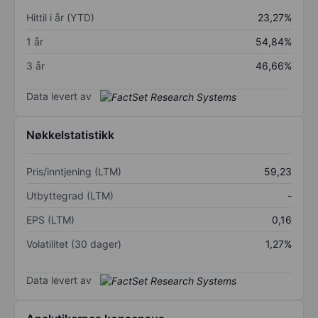
Hittil i år (YTD)
23,27%
1 år
54,84%
3 år
46,66%
Data levert av
Nøkkelstatistikk
Pris/inntjening (LTM)
59,23
Utbyttegrad (LTM)
-
EPS (LTM)
0,16
Volatilitet (30 dager)
1,27%
Data levert av