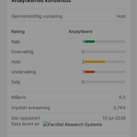
Analytikernes konsensus
Gjennomsnittlig vurdering
Hold
Rating
Analytikere
Kjøp
1
Overvektig
0
Hold
2
Undervektig
1
Selg
0
Målpris
9,5
Implisitt avkastning
0,74%
Sist oppdatert
10-jul-2026
Data levert av