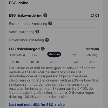
ESG-risiko
ESG risikovurdering
21,01
Environmental vurdering
-
Social vurdering
-
Governance vurdering
-
ESG risikokategori
Medium
Medium
Ubetydelig
Lav
Høy
Alvorlig
0-10
10-20
20-30
30-40
40+
ESG-risiko er et mål for hvor godt et selskap håndterer
materielle ESG-risikoer. Sustainalytics sine ESG
risikokategorier er designet for å hjelpe investorer
identifisere og forstå økonomisk viktige ESG-risikoer til et
selskap, samt hvordan det kan påvirke langsiktige
resultater for investeringer. Skalaen går fra 0-100. Jo
lavere plassering på skalen, jo bedre. 0 tilsvarer ingen
risiko og 100 tilsvarer maksimal risiko.
Last ned metodikk for ESG-risiko