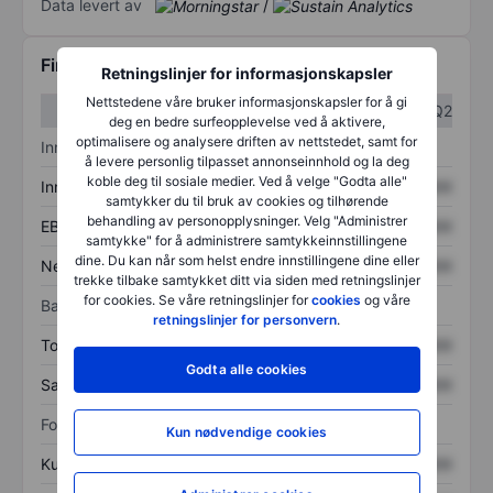
Data levert av
/
Finansiell informasjon
Retningslinjer for informasjonskapsler
Nettstedene våre bruker informasjonskapsler for å gi
Q1
Q2
deg en bedre surfeopplevelse ved å aktivere,
optimalisere og analysere driften av nettstedet, samt for
Inntektsoversikt
å levere personlig tilpasset annonseinnhold og la deg
koble deg til sosiale medier. Ved å velge "Godta alle"
Inntekter
XXXXXXX
XXXXXXX
samtykker du til bruk av cookies og tilhørende
behandling av personopplysninger. Velg "Administrer
EBITDA
XXXXXXX
XXXXXXX
samtykke" for å administrere samtykkeinnstillingene
dine. Du kan når som helst endre innstillingene dine eller
Nettoinntekt
XXXXXXX
XXXXXXX
trekke tilbake samtykket ditt via siden med retningslinjer
for cookies. Se våre retningslinjer for
cookies
og våre
Balanse
retningslinjer for personvern
.
Totale eiendeler
XXXXXXX
XXXXXXX
Godta alle cookies
Samlet gjeld
XXXXXXX
XXXXXXX
Forholdstall
Kun nødvendige cookies
Kurs/salg
XXXXXXX
XXXXXXX