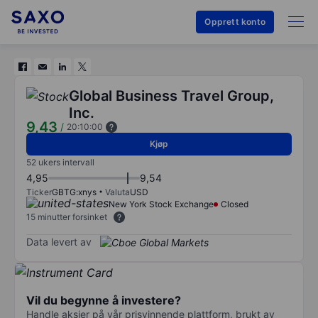
Opprett konto
Global Business Travel Group,
Inc.
9,43
/
20:10:00
Kjøp
52 ukers intervall
4,95
9,54
Ticker
GBTG:xnys
Valuta
USD
New York Stock Exchange
Closed
15 minutter forsinket
Data levert av
Vil du begynne å investere?
Handle aksjer på vår prisvinnende plattform, brukt av