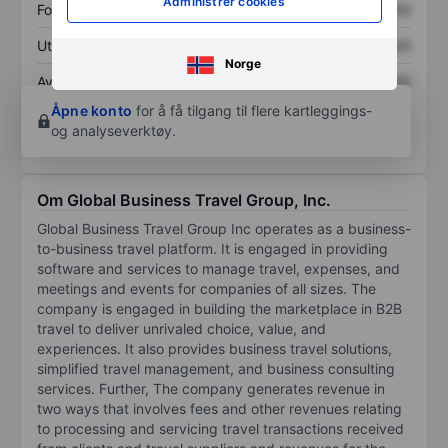
Administrer cookies
Fortjeneste per aksje
XXXXXXX
XXXXXXX
Utbytte per aksje
XXXXXXX
XXXXXXX
Norge
Avkastning på
XXXXXXX
XXXXXXX
egenkapital
Åpne konto
for å få tilgang til flere kartleggings-
og analyseverktøy.
Om Global Business Travel Group, Inc.
Global Business Travel Group Inc operates as a business-
to-business travel platform. It is engaged in providing
software and services to manage travel, expenses, and
meetings and events for companies of all sizes. The
company is engaged in building the marketplace in B2B
travel to deliver unrivaled choice, value, and
experiences. It also provides business travel solutions,
simplified travel management, and business consulting
services. Further, The company generates revenue in
two ways that involves fees and other revenues relating
to processing and servicing travel transactions received