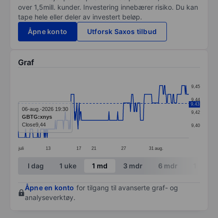
over 1,5mill. kunder. Investering innebærer risiko. Du kan
tape hele eller deler av investert beløp.
Åpne konto
Utforsk Saxos tilbud
Graf
Chart
9,45
Line chart with 294 data points.
9,44
9,43
The chart has 1 X axis displaying categories.
06-aug.-2026 19:30
9,42
GBTG:xnys
The chart has 1 Y axis displaying values. Data ranges 
Close
9,44
9,40
juli
13
17
21
27
31
aug.
End of interactive chart.
I dag
1 uke
1 md
3 mdr
6 mdr
1 år
Åpne en konto
for tilgang til avanserte graf- og
analyseverktøy.