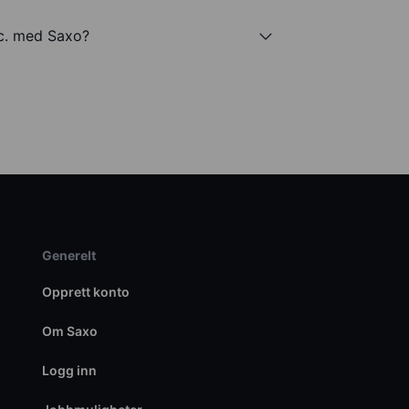
nc. med Saxo?
Generelt
Opprett konto
Om Saxo
Logg inn