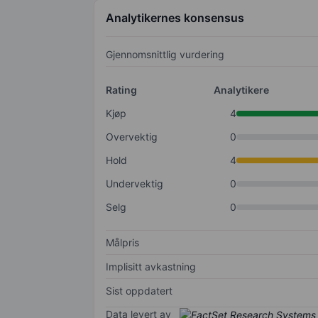
Analytikernes konsensus
Gjennomsnittlig vurdering
Rating
Analytikere
Kjøp
4
Overvektig
0
Hold
4
Undervektig
0
Selg
0
Målpris
Implisitt avkastning
Sist oppdatert
Data levert av