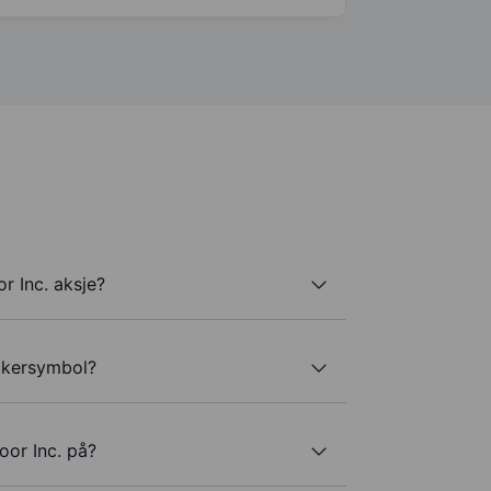
r Inc. aksje?
ickersymbol?
oor Inc. på?