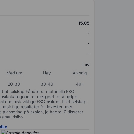
15,05
-
-
-
Lav
Medium
Høy
Alvorlig
20-30
30-40
40+
odt et selskap håndterer materielle ESG-
 risikokategorier er designet for å hjelpe
 økonomisk viktige ESG-risikoer til et selskap,
gsiktige resultater for investeringer.
 plassering på skalen, jo bedre. 0 tilsvarer
simal risiko.
siko