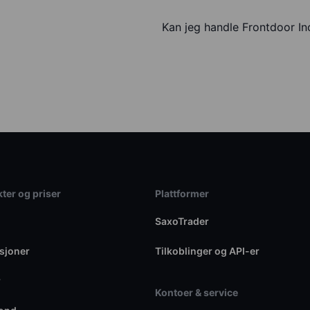
Kan jeg handle Frontdoor I
ter og priser
Plattformer
SaxoTrader
sjoner
Tilkoblinger og API-er
r
Kontoer & service