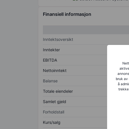
Finansiell informasjon
Inntektsoversikt
Inntekter
EBITDA
Nett
aktive
Nettoinntekt
annonse
bruk av 
Balanse
å admin
trekke
Totale eiendeler
Samlet gjeld
Forholdstall
Kurs/salg