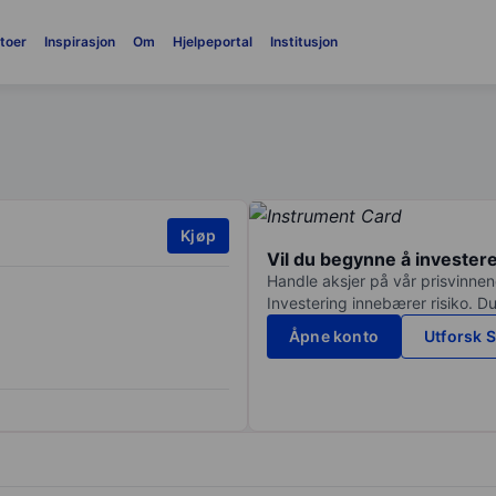
toer
Inspirasjon
Om
Hjelpeportal
Institusjon
Kjøp
Vil du begynne å invester
Handle aksjer på vår prisvinnend
Investering innebærer risiko. Du
Åpne konto
Utforsk S