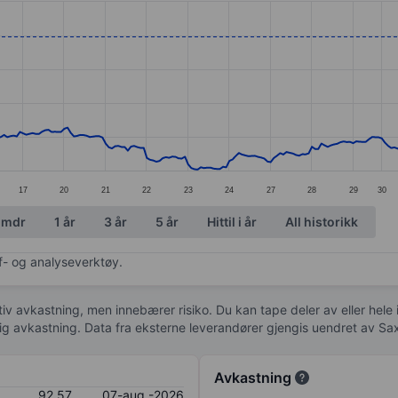
ories.
s. Data ranges from 70.15 to 92.65.
17
20
21
22
23
24
27
28
29
30
 mdr
1 år
3 år
5 år
Hittil i år
All historikk
af- og analyseverktøy.
tiv avkastning, men innebærer risiko. Du kan tape deler av eller hele
idig avkastning. Data fra eksterne leverandører gjengis uendret av Sa
Avkastning
92,57
07-aug.-2026