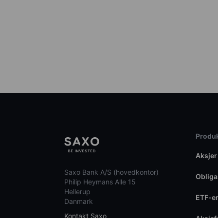
Produk
Aksjer
Saxo Bank A/S (hovedkontor)
Obliga
Philip Heymans Alle 15
Hellerup
ETF-e
Danmark
Kontakt Saxo