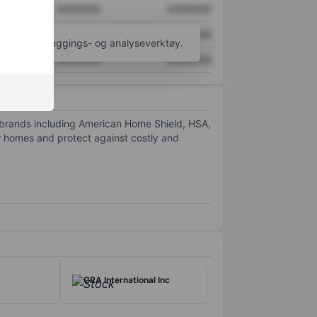
XXXXXXX
XXXXXXX
XXXXXXX
XXXXXXX
til flere kartleggings- og analyseverktøy.
XXXXXXX
XXXXXXX
 brands including American Home Shield, HSA,
 homes and protect against costly and
CRA International Inc