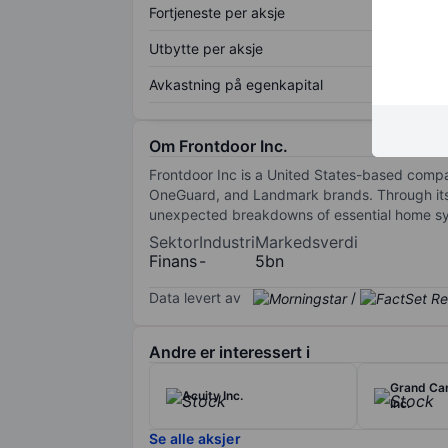
Fortjeneste per aksje
Utbytte per aksje
Avkastning på egenkapital
Om Frontdoor Inc.
Frontdoor Inc is a United States-based compa
OneGuard, and Landmark brands. Through its 
unexpected breakdowns of essential home sy
Sektor
Industri
Markedsverdi
Finans
-
5bn
Data levert av
/
Andre er interessert i
Grand Ca
Acuity Inc.
Inc.
Se alle aksjer