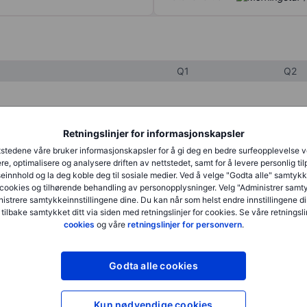
Q1
Q2
XXXXXXX
XXXXXXX
Retningslinjer for informasjonskapsler
XXXXXXX
XXXXXXX
stedene våre bruker informasjonskapsler for å gi deg en bedre surfeopplevelse 
re, optimalisere og analysere driften av nettstedet, samt for å levere personlig ti
XXXXXXX
XXXXXXX
innhold og la deg koble deg til sosiale medier. Ved å velge "Godta alle" samtykke
cookies og tilhørende behandling av personopplysninger. Velg "Administrer samt
istrere samtykkeinnstillingene dine. Du kan når som helst endre innstillingene di
 tilbake samtykket ditt via siden med retningslinjer for cookies. Se våre retningslin
XXXXXXX
XXXXXXX
cookies
og våre
retningslinjer for personvern
.
XXXXXXX
XXXXXXX
Godta alle cookies
XXXXXXX
XXXXXXX
Kun nødvendige cookies