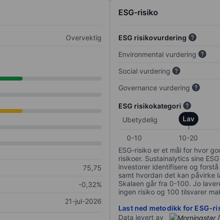
ESG-risiko
Overvektig
ESG risikovurdering
Environmental vurdering
Social vurdering
Governance vurdering
ESG risikokategori
Lav
Ubetydelig
0-10
10-20
ESG-risiko er et mål for hvor g
risikoer. Sustainalytics sine ESG
investorer identifisere og forstå
75,75
samt hvordan det kan påvirke lan
Skalaen går fra 0-100. Jo lavere
-0,32%
ingen risiko og 100 tilsvarer mak
21-jul-2026
Last ned metodikk for ESG-ri
Data levert av
/