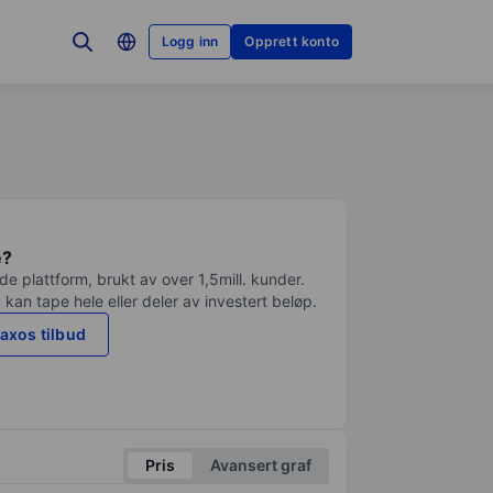
Logg inn
Opprett konto
e?
e plattform, brukt av over 1,5mill. kunder.
 kan tape hele eller deler av investert beløp.
axos tilbud
Pris
Avansert graf