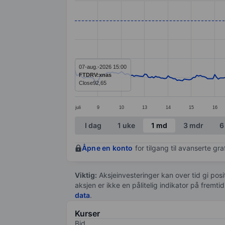
Line chart with 286 data points.
The chart has 1 X axis displaying categ
The chart has 1 Y axis displaying value
07-aug.-2026 15:00
FTDRV:xnas
Close
92,65
juli
9
10
13
14
15
16
End of interactive chart.
I dag
1 uke
1 md
3 mdr
6
Åpne en konto
for tilgang til avanserte gr
Viktig:
Aksjeinvesteringer kan over tid gi posi
aksjen er ikke en pålitelig indikator på fremt
data
.
Kurser
Bid