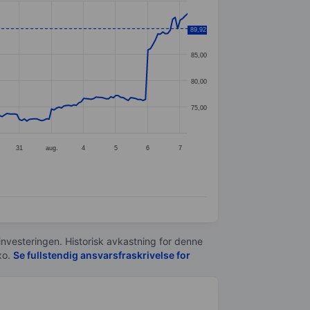
90,00
89,92
85,00
80,00
75,00
31
aug.
4
5
6
7
 investeringen. Historisk avkastning for denne
xo.
Se fullstendig ansvarsfraskrivelse for