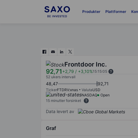
Produkter
Plattformer
Kon
Frontdoor Inc.
92,71
+2,79
/
+3,10%
15:15:05
52 ukers intervall
48,47
92,71
Ticker
FTDRV:xnas
Valuta
USD
NASDAQ
Open
15 minutter forsinket
Data levert av
Graf
Chart