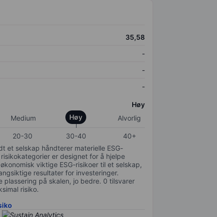
35,58
-
-
-
Høy
Høy
Medium
Alvorlig
20-30
30-40
40+
odt et selskap håndterer materielle ESG-
 risikokategorier er designet for å hjelpe
 økonomisk viktige ESG-risikoer til et selskap,
gsiktige resultater for investeringer.
 plassering på skalen, jo bedre. 0 tilsvarer
simal risiko.
siko