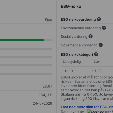
ESG-risiko
Kjøp
ESG risikovurdering
Environmental vurdering
Social vurdering
Governance vurdering
ESG risikokategori
Ubetydelig
Lav
0-10
10-20
ESG-risiko er et mål for hvor g
risikoer. Sustainalytics sine ESG
investorer identifisere og forstå
28,67
samt hvordan det kan påvirke lan
Skalaen går fra 0-100. Jo lavere
184,11%
ingen risiko og 100 tilsvarer mak
24-jul-2026
Last ned metodikk for ESG-ri
Data levert av
/