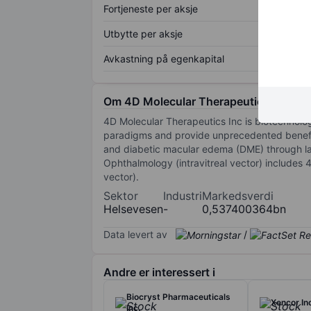
Fortjeneste per aksje
Utbytte per aksje
Avkastning på egenkapital
Om 4D Molecular Therapeutics Inc.
4D Molecular Therapeutics Inc is biotechnol
paradigms and provide unprecedented benefit
and diabetic macular edema (DME) through late
Ophthalmology (intravitreal vector) include
vector).
Sektor
Industri
Markedsverdi
Helsevesen
-
0,537400364bn
Data levert av
/
Andre er interessert i
Biocryst Pharmaceuticals
Xencor In
Inc.