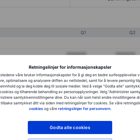
Q1
Q2
XXXXXXX
XXXXXXX
XXXXXXX
XXXXXXX
Retningslinjer for informasjonskapsler
stedene våre bruker informasjonskapsler for å gi deg en bedre surfeopplevelse 
XXXXXXX
XXXXXXX
re, optimalisere og analysere driften av nettstedet, samt for å levere personlig ti
innhold og la deg koble deg til sosiale medier. Ved å velge "Godta alle" samtykke
cookies og tilhørende behandling av personopplysninger. Velg "Administrer samt
istrere samtykkeinnstillingene dine. Du kan når som helst endre innstillingene di
XXXXXXX
XXXXXXX
 tilbake samtykket ditt via siden med retningslinjer for cookies. Se våre retningslin
cookies
og våre
retningslinjer for personvern
.
XXXXXXX
XXXXXXX
Godta alle cookies
XXXXXXX
XXXXXXX