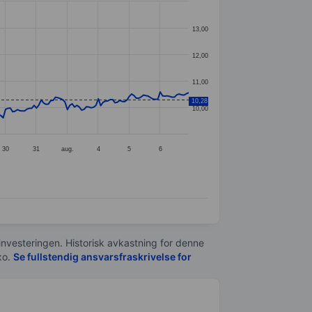
13,00
12,00
11,00
10,28
10,00
30
31
aug.
4
5
6
 investeringen. Historisk avkastning for denne
xo.
Se fullstendig ansvarsfraskrivelse for