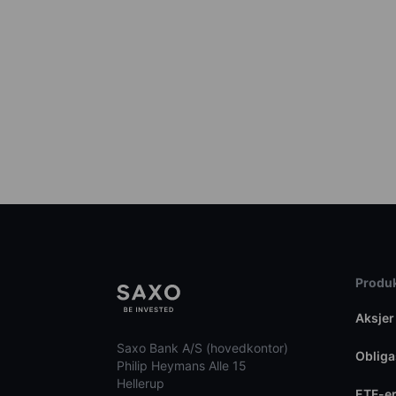
Produk
Aksjer
Saxo Bank A/S (hovedkontor)
Obliga
Philip Heymans Alle 15
Hellerup
ETF-e