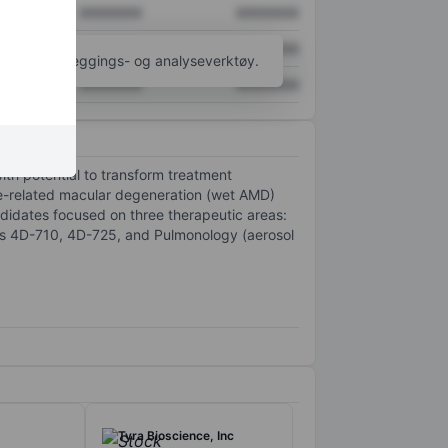
XXXXXXX
XXXXXXX
XXXXXXX
XXXXXXX
til flere kartleggings- og analyseverktøy.
XXXXXXX
XXXXXXX
th potential to transform treatment
e-related macular degeneration (wet AMD)
ndidates focused on three therapeutic areas:
des 4D-710, 4D-725, and Pulmonology (aerosol
Tyra Bioscience, Inc