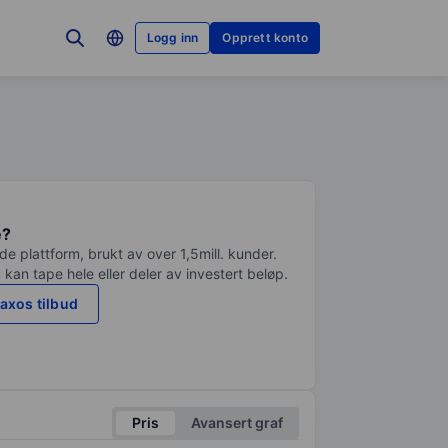
Logg inn
Opprett konto
e?
e plattform, brukt av over 1,5mill. kunder.
 kan tape hele eller deler av investert beløp.
axos tilbud
Pris
Avansert graf