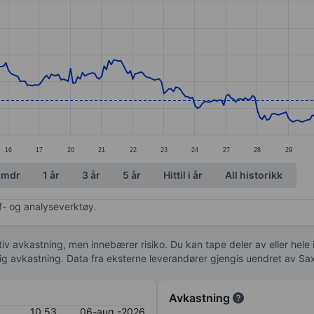
ories.
s. Data ranges from 9.48 to 13.23.
16
17
20
21
22
23
24
27
28
29
 mdr
1 år
3 år
5 år
Hittil i år
All historikk
af- og analyseverktøy.
tiv avkastning, men innebærer risiko. Du kan tape deler av eller hele
idig avkastning. Data fra eksterne leverandører gjengis uendret av Sa
Avkastning
10,53
06-aug.-2026