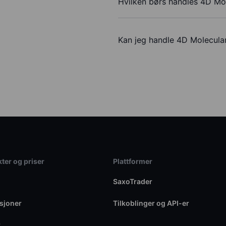
Hvilken børs handles 4D Mol
Kan jeg handle 4D Molecula
ter og priser
Plattformer
SaxoTrader
sjoner
Tilkoblinger og API-er
r