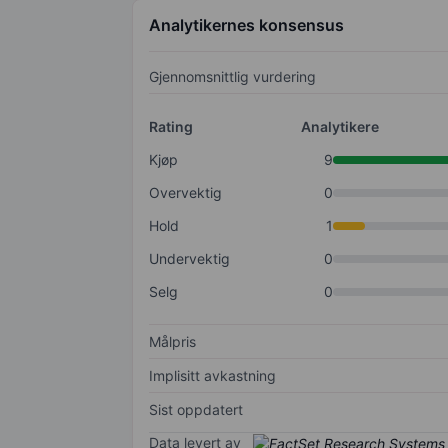
Analytikernes konsensus
Gjennomsnittlig vurdering
Rating
Analytikere
Kjøp
9
Overvektig
0
Hold
1
Undervektig
0
Selg
0
Målpris
Implisitt avkastning
Sist oppdatert
Data levert av