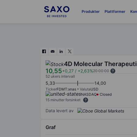
Produkter
Plattformer
Kon
4D Molecular Therapeuti
10,55
+0,27
/
+2,63%
20:00:00
52 ukers intervall
5,33
14,00
Ticker
FDMT:xnas
Valuta
USD
NASDAQ
Closed
15 minutter forsinket
Data levert av
Graf
Chart