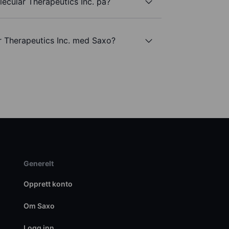
ecular Therapeutics Inc. på?
r Therapeutics Inc. med Saxo?
Generelt
Opprett konto
Om Saxo
Logg inn