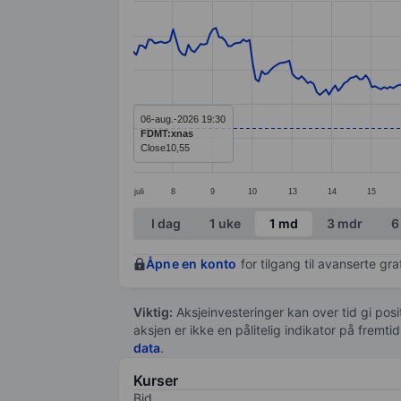
Line chart with 299 data points.
The chart has 1 X axis displaying categ
The chart has 1 Y axis displaying value
06-aug.-2026 19:30
FDMT:xnas
Close
10,55
juli
8
9
10
13
14
15
End of interactive chart.
I dag
1 uke
1 md
3 mdr
6
Åpne en konto
for tilgang til avanserte gr
Viktig:
Aksjeinvesteringer kan over tid gi posi
aksjen er ikke en pålitelig indikator på fremt
data
.
Kurser
Bid