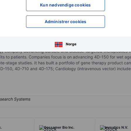
XXXXXXX
XXXXXXX
Kun nødvendige cookies
XXXXXXX
XXXXXXX
Åpne konto
for å få tilgang 
Administrer cookies
XXXXXXX
XXXXXXX
Norge
ogy company advancing durable and disease-targeted therapeutics wi
s to patients. Companies focus is on advancing 4D-150 for wet ag
-stage studies. It has built a portfolio of gene therapy product ca
s 4D-150, 4D-710 and 4D-175; Cardiology (intravenous vector) inclu
c.
Gossamer Bio Inc.
Immatics N.V.