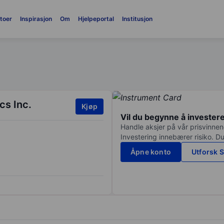
toer
Inspirasjon
Om
Hjelpeportal
Institusjon
cs Inc.
Kjøp
Vil du begynne å invester
Handle aksjer på vår prisvinnend
Investering innebærer risiko. Du
Åpne konto
Utforsk S