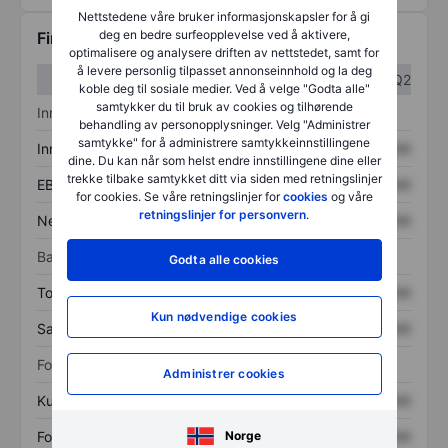
Nettstedene våre bruker informasjonskapsler for å gi
deg en bedre surfeopplevelse ved å aktivere,
Finansiell informasjon
optimalisere og analysere driften av nettstedet, samt for
å levere personlig tilpasset annonseinnhold og la deg
Q1
Q2
koble deg til sosiale medier. Ved å velge "Godta alle"
samtykker du til bruk av cookies og tilhørende
Inntektsoversikt
behandling av personopplysninger. Velg "Administrer
samtykke" for å administrere samtykkeinnstillingene
Inntekter
XXXXXXX
XXXXXXX
dine. Du kan når som helst endre innstillingene dine eller
trekke tilbake samtykket ditt via siden med retningslinjer
EBITDA
XXXXXXX
XXXXXXX
for cookies. Se våre retningslinjer for
cookies
og våre
retningslinjer for personvern
.
Nettoinntekt
XXXXXXX
XXXXXXX
Balanse
Godta alle cookies
Totale eiendeler
XXXXXXX
XXXXXXX
Kun nødvendige cookies
Samlet gjeld
XXXXXXX
XXXXXXX
Forholdstall
Administrer cookies
Kurs/salg
XXXXXXX
XXXXXXX
Norge
Fortjeneste per aksje
XXXXXXX
XXXXXXX