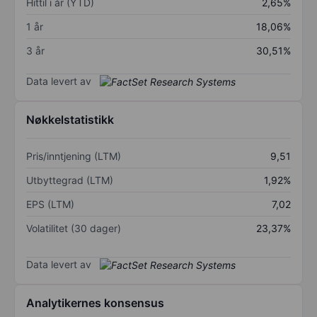
Hittil i år (YTD)
2,65%
1 år
18,06%
3 år
30,51%
Data levert av
Nøkkelstatistikk
Pris/inntjening (LTM)
9,51
Utbyttegrad (LTM)
1,92%
EPS (LTM)
7,02
Volatilitet (30 dager)
23,37%
Data levert av
Analytikernes konsensus