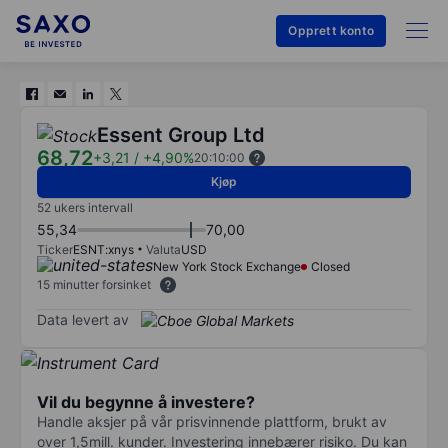
Opprett konto
Essent Group Ltd
68,72
+3,21
/
+4,90%
20:10:00
Kjøp
52 ukers intervall
55,34
70,00
Ticker
ESNT:xnys
Valuta
USD
New York Stock Exchange
Closed
15 minutter forsinket
Data levert av
Vil du begynne å investere?
Handle aksjer på vår prisvinnende plattform, brukt av
over 1,5mill. kunder. Investering innebærer risiko. Du kan