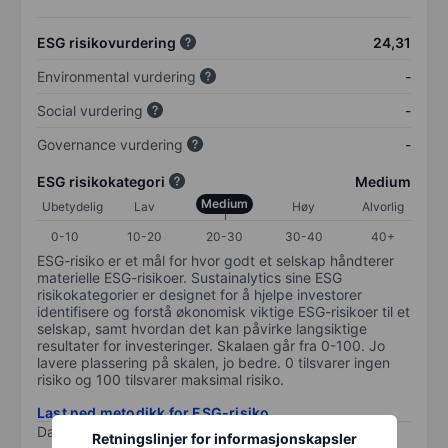
ESG risikovurdering
24,31
Environmental vurdering
-
Social vurdering
-
Governance vurdering
-
ESG risikokategori
Medium
Medium
Ubetydelig
Lav
Høy
Alvorlig
0-10
10-20
20-30
30-40
40+
ESG-risiko er et mål for hvor godt et selskap håndterer
materielle ESG-risikoer. Sustainalytics sine ESG
risikokategorier er designet for å hjelpe investorer
identifisere og forstå økonomisk viktige ESG-risikoer til et
selskap, samt hvordan det kan påvirke langsiktige
resultater for investeringer. Skalaen går fra 0-100. Jo
lavere plassering på skalen, jo bedre. 0 tilsvarer ingen
risiko og 100 tilsvarer maksimal risiko.
Last ned metodikk for ESG-risiko
Data levert av
/
Retningslinjer for informasjonskapsler