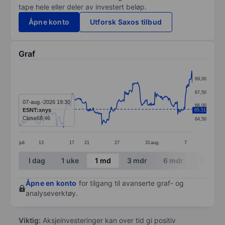
tape hele eller deler av investert beløp.
Åpne konto
Utforsk Saxos tilbud
Graf
Chart
69,00
Line chart with 299 data points.
67,50
The chart has 1 X axis displaying categories.
07-aug.-2026 19:30
66,00
ESNT:xnys
65,51
The chart has 1 Y axis displaying values. Data ranges
Close
68,46
64,50
juli
13
17
21
27
31
aug.
7
End of interactive chart.
I dag
1 uke
1 md
3 mdr
6 mdr
1 år
Åpne en konto
for tilgang til avanserte graf- og
analyseverktøy.
Viktig:
Aksjeinvesteringer kan over tid gi positiv