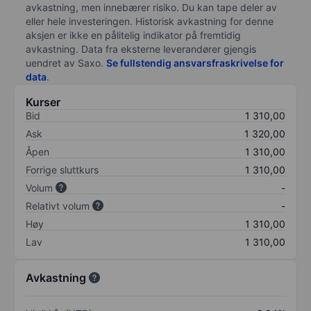
avkastning, men innebærer risiko. Du kan tape deler av
eller hele investeringen. Historisk avkastning for denne
aksjen er ikke en pålitelig indikator på fremtidig
avkastning. Data fra eksterne leverandører gjengis
uendret av Saxo.
Se fullstendig ansvarsfraskrivelse for
data
.
Kurser
Bid
1 310,00
Ask
1 320,00
Åpen
1 310,00
Forrige sluttkurs
1 310,00
Volum
-
Relativt volum
-
Høy
1 310,00
Lav
1 310,00
Avkastning