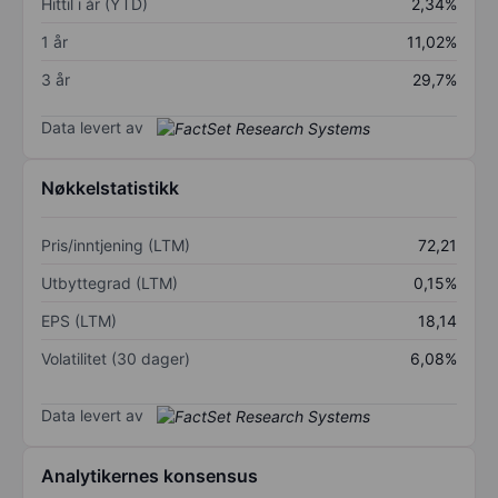
Hittil i år (YTD)
2,34%
1 år
11,02%
3 år
29,7%
Data levert av
Nøkkelstatistikk
Pris/inntjening (LTM)
72,21
Utbyttegrad (LTM)
0,15%
EPS (LTM)
18,14
Volatilitet (30 dager)
6,08%
Data levert av
Analytikernes konsensus