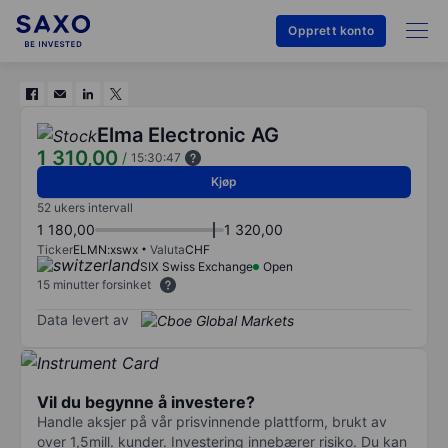
Opprett konto
Elma Electronic AG
1 310,00
/
15:30:47
Kjøp
52 ukers intervall
1 180,00
1 320,00
Ticker
ELMN:xswx
Valuta
CHF
SIX Swiss Exchange
Open
15 minutter forsinket
Data levert av
Vil du begynne å investere?
Handle aksjer på vår prisvinnende plattform, brukt av
over 1,5mill. kunder. Investering innebærer risiko. Du kan