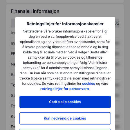
Finansiell informasjon
Q1
Q2
Retningslinjer for informasjonskapsler
Nettstedene våre bruker informasjonskapsler for å gi
Inntektsoversikt
deg en bedre surfeopplevelse ved å aktivere,
optimalisere og analysere driften av nettstedet, samt for
Inntekter
XXXXXXX
XXXXXXX
å levere personlig tilpasset annonseinnhold og la deg
koble deg til sosiale medier. Ved å velge "Godta alle"
EBITDA
XXXXXXX
XXXXXXX
samtykker du til bruk av cookies og tilhørende
behandling av personopplysninger. Velg "Administrer
Nettoinntekt
XXXXXXX
XXXXXXX
samtykke" for å administrere samtykkeinnstillingene
dine. Du kan når som helst endre innstillingene dine eller
Balanse
trekke tilbake samtykket ditt via siden med retningslinjer
for cookies. Se våre retningslinjer for
cookies
og våre
Totale eiendeler
XXXXXXX
XXXXXXX
retningslinjer for personvern
.
Samlet gjeld
XXXXXXX
XXXXXXX
Godta alle cookies
Forholdstall
Kurs/salg
XXXXXXX
XXXXXXX
Kun nødvendige cookies
Fortjeneste per aksje
XXXXXXX
XXXXXXX