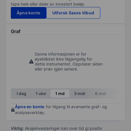
tape hele eller deler av investert beløp.
Åpne konto
Utforsk Saxos tilbud
Graf
Denne informasjonen er for
øyeblikket ikke tilgjengelig for
dette instrumentet. Oppdater siden
eller prøv igjen senere.
I dag
1 uke
1 md
3 mdr
6 mdr
1 år
Åpne en konto
for tilgang til avanserte graf- og
analyseverktøy.
Viktig:
Aksjeinvesteringer kan over tid gi positiv