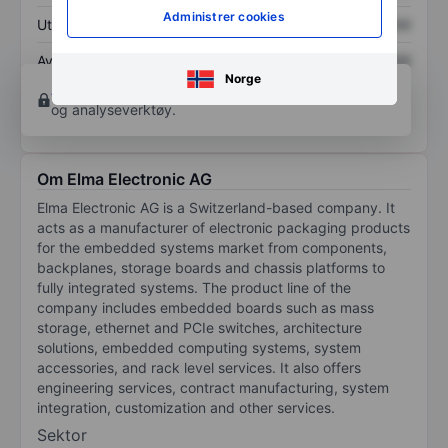
Administrer cookies
Utbytte per aksje
XXXXXXX
XXXXXXX
Avkastning på
XXXXXXX
XXXXXXX
Norge
egenkapital
Åpne konto
for å få tilgang til flere kartleggings-
og analyseverktøy.
Om Elma Electronic AG
Elma Electronic AG is a Switzerland-based company. It
acts as a manufacturer of electronic packaging products
for the embedded systems market from components,
backplanes, storage boards and chassis platforms to
fully integrated systems. The product line of the
company includes embedded boards such as mass
storage, ethernet and PCIe switches, architecture
solutions, embedded computing systems, system
accessories, and rack level services. It also offers
engineering services, contract manufacturing, system
integration, customization and other services.
Sektor