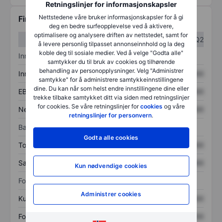
Retningslinjer for informasjonskapsler
Nettstedene våre bruker informasjonskapsler for å gi
Finansiell informasjon
deg en bedre surfeopplevelse ved å aktivere,
optimalisere og analysere driften av nettstedet, samt for
Q1
Q2
å levere personlig tilpasset annonseinnhold og la deg
koble deg til sosiale medier. Ved å velge "Godta alle"
Inntektsoversikt
samtykker du til bruk av cookies og tilhørende
behandling av personopplysninger. Velg "Administrer
Inntekter
XXXXXXX
XXXXXXX
samtykke" for å administrere samtykkeinnstillingene
dine. Du kan når som helst endre innstillingene dine eller
EBITDA
XXXXXXX
XXXXXXX
trekke tilbake samtykket ditt via siden med retningslinjer
for cookies. Se våre retningslinjer for
cookies
og våre
Nettoinntekt
XXXXXXX
XXXXXXX
retningslinjer for personvern
.
Balanse
Godta alle cookies
Totale eiendeler
XXXXXXX
XXXXXXX
Samlet gjeld
XXXXXXX
XXXXXXX
Kun nødvendige cookies
Forholdstall
Administrer cookies
Kurs/salg
XXXXXXX
XXXXXXX
Fortjeneste per aksje
XXXXXXX
XXXXXXX