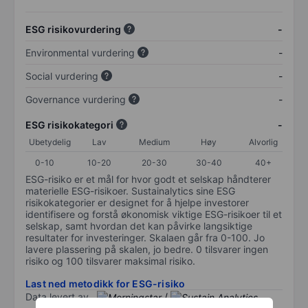
ESG risikovurdering
-
Environmental vurdering
-
Social vurdering
-
Governance vurdering
-
ESG risikokategori
-
Ubetydelig
Lav
Medium
Høy
Alvorlig
0-10
10-20
20-30
30-40
40+
ESG-risiko er et mål for hvor godt et selskap håndterer
materielle ESG-risikoer. Sustainalytics sine ESG
risikokategorier er designet for å hjelpe investorer
identifisere og forstå økonomisk viktige ESG-risikoer til et
selskap, samt hvordan det kan påvirke langsiktige
resultater for investeringer. Skalaen går fra 0-100. Jo
lavere plassering på skalen, jo bedre. 0 tilsvarer ingen
risiko og 100 tilsvarer maksimal risiko.
Last ned metodikk for ESG-risiko
Data levert av
/