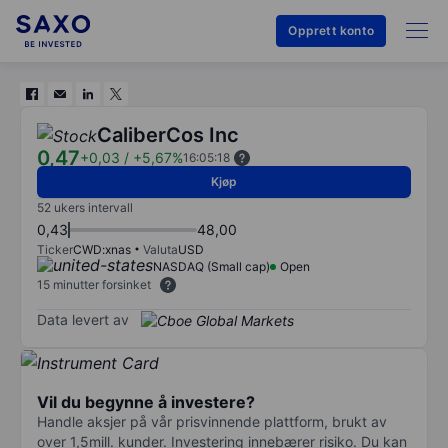
Opprett konto
CaliberCos Inc
0,47
+0,03
/
+5,67%
16:05:18
Kjøp
52 ukers intervall
0,43
48,00
Ticker
CWD:xnas
Valuta
USD
NASDAQ (Small cap)
Open
15 minutter forsinket
Data levert av
Vil du begynne å investere?
Handle aksjer på vår prisvinnende plattform, brukt av
over 1,5mill. kunder. Investering innebærer risiko. Du kan