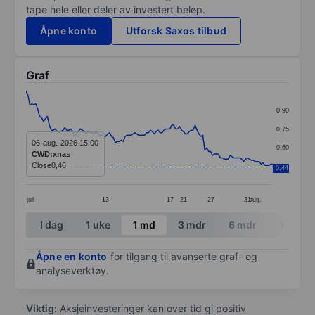
tape hele eller deler av investert beløp.
Åpne konto
Utforsk Saxos tilbud
Graf
Chart
0,90
Line chart with 128 data points.
0,75
The chart has 1 X axis displaying categories.
06-aug.-2026 15:00
0,60
CWD:xnas
The chart has 1 Y axis displaying values. Data ranges 
Close
0,46
0,45
0,44
juli
13
17
21
27
31
aug.
End of interactive chart.
I dag
1 uke
1 md
3 mdr
6 mdr
1 år
Åpne en konto
for tilgang til avanserte graf- og
analyseverktøy.
Viktig:
Aksjeinvesteringer kan over tid gi positiv