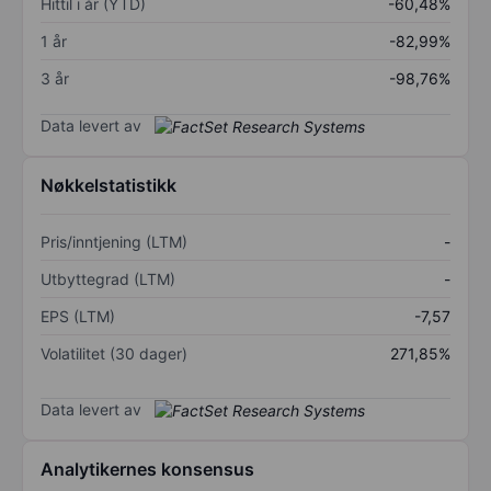
Hittil i år (YTD)
-60,48%
1 år
-82,99%
3 år
-98,76%
Data levert av
Nøkkelstatistikk
Pris/inntjening (LTM)
-
Utbyttegrad (LTM)
-
EPS (LTM)
-7,57
Volatilitet (30 dager)
271,85%
Data levert av
Analytikernes konsensus