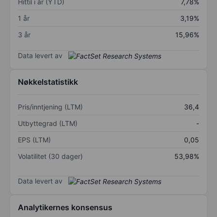
Hittil i år (YTD)
7,78%
1 år
3,19%
3 år
15,96%
Data levert av
Nøkkelstatistikk
Pris/inntjening (LTM)
36,4
Utbyttegrad (LTM)
-
EPS (LTM)
0,05
Volatilitet (30 dager)
53,98%
Data levert av
Analytikernes konsensus