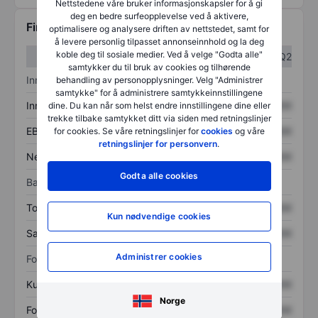
Nettstedene våre bruker informasjonskapsler for å gi
deg en bedre surfeopplevelse ved å aktivere,
Finansiell informasjon
optimalisere og analysere driften av nettstedet, samt for
å levere personlig tilpasset annonseinnhold og la deg
koble deg til sosiale medier. Ved å velge "Godta alle"
Q1
Q2
samtykker du til bruk av cookies og tilhørende
Inntektsoversikt
behandling av personopplysninger. Velg "Administrer
samtykke" for å administrere samtykkeinnstillingene
Inntekter
XXXXXXX
XXXXXXX
dine. Du kan når som helst endre innstillingene dine eller
trekke tilbake samtykket ditt via siden med retningslinjer
EBITDA
XXXXXXX
XXXXXXX
for cookies. Se våre retningslinjer for
cookies
og våre
retningslinjer for personvern
.
Nettoinntekt
XXXXXXX
XXXXXXX
Godta alle cookies
Balanse
Totale eiendeler
XXXXXXX
XXXXXXX
Kun nødvendige cookies
Samlet gjeld
XXXXXXX
XXXXXXX
Administrer cookies
Forholdstall
Kurs/salg
XXXXXXX
XXXXXXX
Norge
Fortjeneste per aksje
XXXXXXX
XXXXXXX