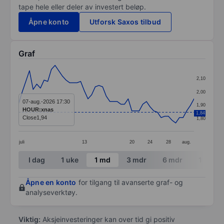
tape hele eller deler av investert beløp.
Åpne konto
Utforsk Saxos tilbud
Graf
Chart
2,10
Line chart with 49 data points.
2,00
The chart has 1 X axis displaying categories.
07-aug.-2026 17:30
1,90
HOUR:xnas
1,84
The chart has 1 Y axis displaying values. Data ranges f
Close
1,94
1,80
juli
13
20
24
28
aug.
End of interactive chart.
I dag
1 uke
1 md
3 mdr
6 mdr
1 år
Åpne en konto
for tilgang til avanserte graf- og
analyseverktøy.
Viktig:
Aksjeinvesteringer kan over tid gi positiv