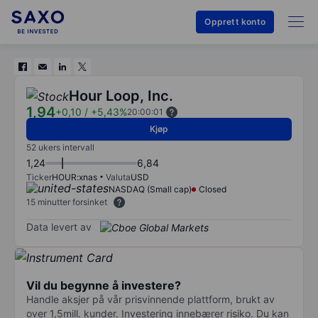
Opprett konto
Hour Loop, Inc.
1,94
+0,10
/
+5,43%
20:00:01
Kjøp
52 ukers intervall
1,24
6,84
Ticker
HOUR:xnas
Valuta
USD
NASDAQ (Small cap)
Closed
15 minutter forsinket
Data levert av
Vil du begynne å investere?
Handle aksjer på vår prisvinnende plattform, brukt av
over 1,5mill. kunder. Investering innebærer risiko. Du kan