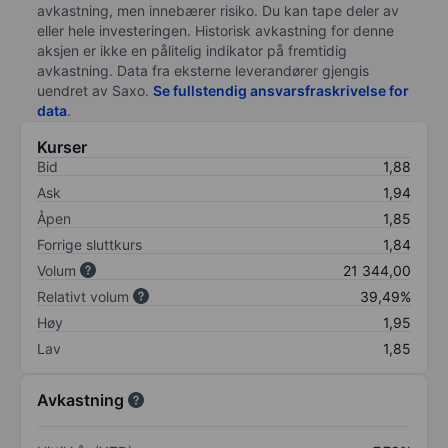
avkastning, men innebærer risiko. Du kan tape deler av
eller hele investeringen. Historisk avkastning for denne
aksjen er ikke en pålitelig indikator på fremtidig
avkastning. Data fra eksterne leverandører gjengis
uendret av Saxo.
Se fullstendig ansvarsfraskrivelse for
data
.
Kurser
Bid
1,88
Ask
1,94
Åpen
1,85
Forrige sluttkurs
1,84
Volum
21 344,00
Relativt volum
39,49%
Høy
1,95
Lav
1,85
Avkastning