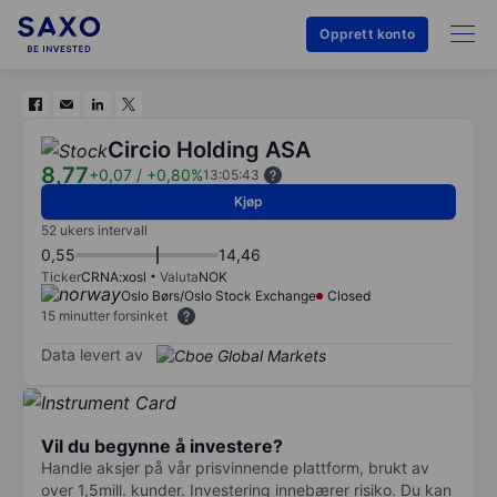
Opprett konto
Circio Holding ASA
8,77
+0,07
/
+0,80%
13:05:43
Kjøp
52 ukers intervall
0,55
14,46
Ticker
CRNA:xosl
Valuta
NOK
Oslo Børs/Oslo Stock Exchange
Closed
15 minutter forsinket
Data levert av
Vil du begynne å investere?
Handle aksjer på vår prisvinnende plattform, brukt av
over 1,5mill. kunder. Investering innebærer risiko. Du kan