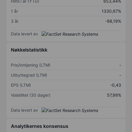
Hittil i år (YTD)
653,44%
1 år
1330,67%
3 år
-98,19%
Data levert av
Nøkkelstatistikk
Pris/inntjening (LTM)
-
Utbyttegrad (LTM)
-
EPS (LTM)
-0,43
Volatilitet (30 dager)
57,99%
Data levert av
Analytikernes konsensus