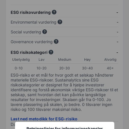
ESG risikovurdering
-
Environmental vurdering
-
Social vurdering
-
Governance vurdering
-
ESG risikokategori
-
Ubetydelig
Lav
Medium
Høy
Alvorlig
0-10
10-20
20-30
30-40
40+
ESG-risiko er et mål for hvor godt et selskap håndterer
materielle ESG-risikoer. Sustainalytics sine ESG
risikokategorier er designet for å hjelpe investorer
identifisere og forstå økonomisk viktige ESG-risikoer til et
selskap, samt hvordan det kan påvirke langsiktige
resultater for investeringer. Skalaen går fra 0-100. Jo
lavere plassering på skalen, jo bedre. 0 tilsvarer ingen
risiko og 100 tilsvarer maksimal risiko.
Last ned metodikk for ESG-risiko
Data levert av
/
Retningslinjer for informasjonskapsler