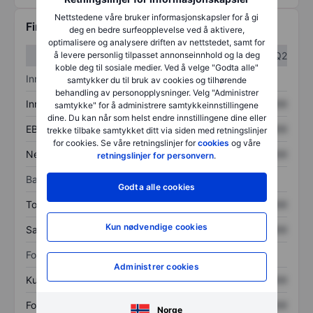
Nettstedene våre bruker informasjonskapsler for å gi
Finansiell informasjon
deg en bedre surfeopplevelse ved å aktivere,
optimalisere og analysere driften av nettstedet, samt for
å levere personlig tilpasset annonseinnhold og la deg
Q1
Q2
koble deg til sosiale medier. Ved å velge "Godta alle"
Inntektsoversikt
samtykker du til bruk av cookies og tilhørende
behandling av personopplysninger. Velg "Administrer
Inntekter
XXXXXXX
XXXXXXX
samtykke" for å administrere samtykkeinnstillingene
dine. Du kan når som helst endre innstillingene dine eller
EBITDA
XXXXXXX
XXXXXXX
trekke tilbake samtykket ditt via siden med retningslinjer
for cookies. Se våre retningslinjer for
cookies
og våre
Nettoinntekt
XXXXXXX
XXXXXXX
retningslinjer for personvern
.
Balanse
Godta alle cookies
Totale eiendeler
XXXXXXX
XXXXXXX
Kun nødvendige cookies
Samlet gjeld
XXXXXXX
XXXXXXX
Forholdstall
Administrer cookies
Kurs/salg
XXXXXXX
XXXXXXX
Fortjeneste per aksje
XXXXXXX
XXXXXXX
Norge