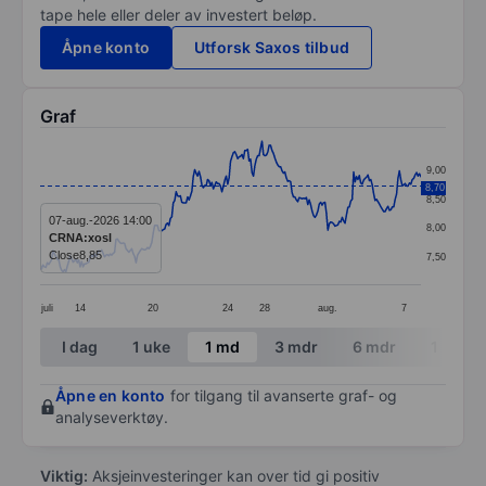
tape hele eller deler av investert beløp.
Åpne konto
Utforsk Saxos tilbud
Graf
Chart
9,00
Line chart with 267 data points.
8,70
8,50
The chart has 1 X axis displaying categories.
07-aug.-2026 14:00
8,00
CRNA:xosl
The chart has 1 Y axis displaying values. Data ranges 
Close
8,85
7,50
juli
14
20
24
28
aug.
7
End of interactive chart.
I dag
1 uke
1 md
3 mdr
6 mdr
1 år
Åpne en konto
for tilgang til avanserte graf- og
analyseverktøy.
Viktig:
Aksjeinvesteringer kan over tid gi positiv