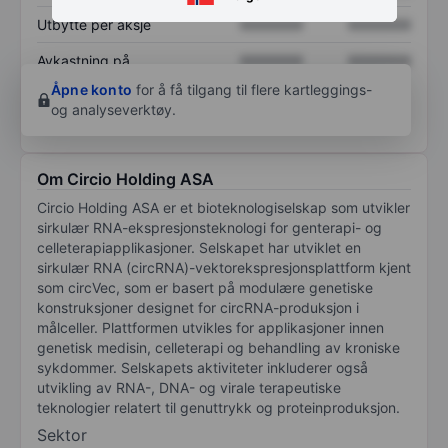
Utbytte per aksje
XXXXXXX
XXXXXXX
Avkastning på
XXXXXXX
XXXXXXX
egenkapital
Åpne konto
for å få tilgang til flere kartleggings-
og analyseverktøy.
Om Circio Holding ASA
Circio Holding ASA er et bioteknologiselskap som utvikler
sirkulær RNA-ekspresjonsteknologi for genterapi- og
celleterapiapplikasjoner. Selskapet har utviklet en
sirkulær RNA (circRNA)-vektorekspresjonsplattform kjent
som circVec, som er basert på modulære genetiske
konstruksjoner designet for circRNA-produksjon i
målceller. Plattformen utvikles for applikasjoner innen
genetisk medisin, celleterapi og behandling av kroniske
sykdommer. Selskapets aktiviteter inkluderer også
utvikling av RNA-, DNA- og virale terapeutiske
teknologier relatert til genuttrykk og proteinproduksjon.
Sektor