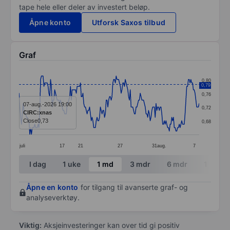
tape hele eller deler av investert beløp.
Åpne konto
Utforsk Saxos tilbud
Graf
Chart
0,80
0,79
Line chart with 218 data points.
0,76
The chart has 1 X axis displaying categories.
07-aug.-2026 19:00
0,72
CIRC:xnas
The chart has 1 Y axis displaying values. Data ranges 
Close
0,73
0,68
juli
17
21
27
31
aug.
7
End of interactive chart.
I dag
1 uke
1 md
3 mdr
6 mdr
1 år
Åpne en konto
for tilgang til avanserte graf- og
analyseverktøy.
Viktig:
Aksjeinvesteringer kan over tid gi positiv