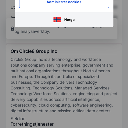
Administrer cookies
Utbytte per aksje
XXXXXXX
XXXXXXX
Avkastning på
XXXXXXX
XXXXXXX
Norge
egenkapital
Åpne konto
for å få tilgang til flere kartleggings-
og analyseverktøy.
Om Circle8 Group Inc
Circle8 Group Inc is a technology and workforce
solutions company serving enterprise, government and
multinational organizations throughout North America
and Europe. Through its portfolio of specialized
businesses, the Company delivers Technology
Consulting, Technology Solutions, Managed Services,
Technology Workforce Solutions, engineering and project
delivery capabilities across artificial intelligence,
cybersecurity, cloud computing, software engineering,
digital infrastructure and mission-critical data centers.
Sektor
Forretningstjenester