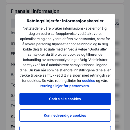
Finansiell informasjon
Retningslinjer for informasjonskapsler
Q1
Q2
Nettstedene våre bruker informasjonskapsler for å gi
Inntektsoversikt
deg en bedre surfeopplevelse ved å aktivere,
optimalisere og analysere driften av nettstedet, samt for
Inntekter
XXXXXXX
XXXXXXX
å levere personlig tilpasset annonseinnhold og la deg
koble deg til sosiale medier. Ved å velge "Godta alle"
EBITDA
XXXXXXX
XXXXXXX
samtykker du til bruk av cookies og tilhørende
behandling av personopplysninger. Velg "Administrer
Nettoinntekt
XXXXXXX
XXXXXXX
samtykke" for å administrere samtykkeinnstillingene
dine. Du kan når som helst endre innstillingene dine eller
Balanse
trekke tilbake samtykket ditt via siden med retningslinjer
for cookies. Se våre retningslinjer for
cookies
og våre
Totale eiendeler
XXXXXXX
XXXXXXX
retningslinjer for personvern
.
Samlet gjeld
XXXXXXX
XXXXXXX
Godta alle cookies
Forholdstall
Kun nødvendige cookies
Kurs/salg
XXXXXXX
XXXXXXX
Fortjeneste per aksje
XXXXXXX
XXXXXXX