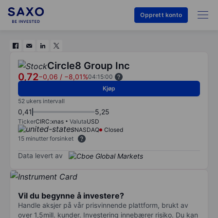
Opprett konto
Circle8 Group Inc
0,72
−0,06
/
−8,01%
04:15:00
Kjøp
52 ukers intervall
0,41
5,25
Ticker
CIRC:xnas
Valuta
USD
NASDAQ
Closed
15 minutter forsinket
Data levert av
Vil du begynne å investere?
Handle aksjer på vår prisvinnende plattform, brukt av
over 1,5mill. kunder. Investering innebærer risiko. Du kan