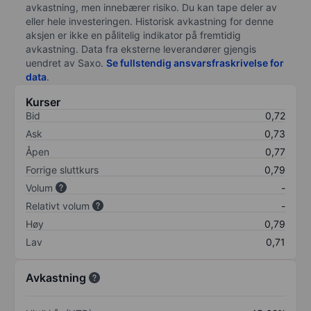
avkastning, men innebærer risiko. Du kan tape deler av
eller hele investeringen. Historisk avkastning for denne
aksjen er ikke en pålitelig indikator på fremtidig
avkastning. Data fra eksterne leverandører gjengis
uendret av Saxo.
Se fullstendig ansvarsfraskrivelse for
data
.
Kurser
Bid
0,72
Ask
0,73
Åpen
0,77
Forrige sluttkurs
0,79
Volum
-
Relativt volum
-
Høy
0,79
Lav
0,71
Avkastning