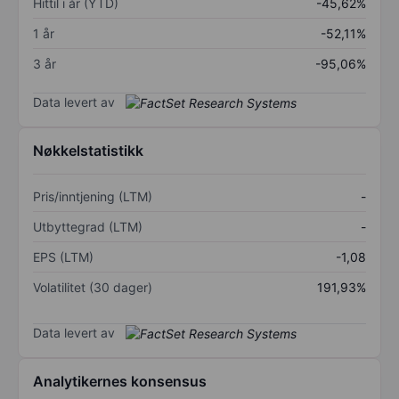
Hittil i år (YTD)
-45,62%
1 år
-52,11%
3 år
-95,06%
Data levert av
Nøkkelstatistikk
Pris/inntjening (LTM)
-
Utbyttegrad (LTM)
-
EPS (LTM)
-1,08
Volatilitet (30 dager)
191,93%
Data levert av
Analytikernes konsensus