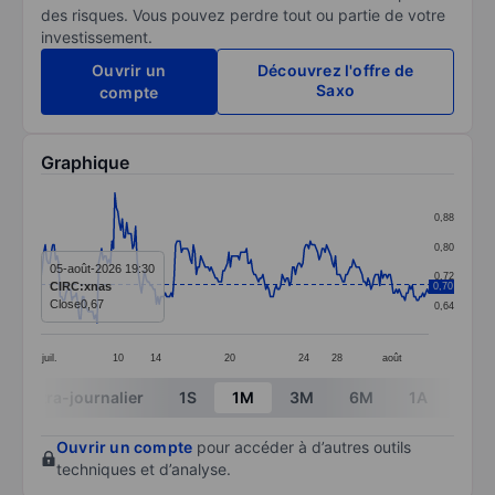
des risques. Vous pouvez perdre tout ou partie de votre
investissement.
Ouvrir un
Découvrez l'offre de
Saxo
compte
Graphique
Chart
0,88
Line chart with 263 data points.
0,80
The chart has 1 X axis displaying categories.
05-août-2026 19:30
0,72
CIRC:xnas
0,70
The chart has 1 Y axis displaying values. Data ranges 
Close
0,67
0,64
juil.
10
14
20
24
28
août
End of interactive chart.
Intra-journalier
1S
1M
3M
6M
1A
3A
Ouvrir un compte
pour accéder à d’autres outils
techniques et d’analyse.