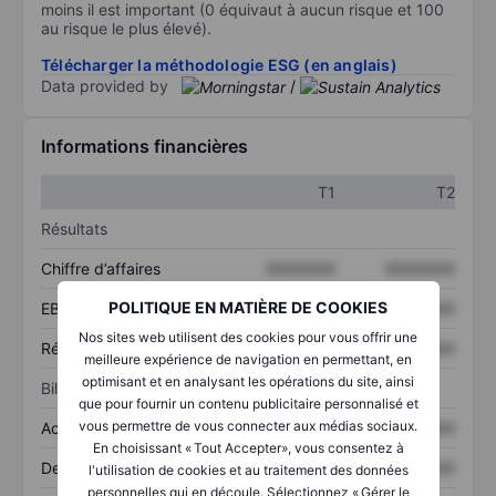
moins il est important (0 équivaut à aucun risque et 100
au risque le plus élevé).
Télécharger la méthodologie ESG (en anglais)
Data provided by
/
Informations financières
T1
T2
Résultats
Chiffre d’affaires
XXXXXXX
XXXXXXX
POLITIQUE EN MATIÈRE DE COOKIES
EBITDA
XXXXXXX
XXXXXXX
Nos sites web utilisent des cookies pour vous offrir une
Résultat net
XXXXXXX
XXXXXXX
meilleure expérience de navigation en permettant, en
optimisant et en analysant les opérations du site, ainsi
Bilan
que pour fournir un contenu publicitaire personnalisé et
vous permettre de vous connecter aux médias sociaux.
Actifs totaux
XXXXXXX
XXXXXXX
En choisissant « Tout Accepter», vous consentez à
Dette totale
XXXXXXX
XXXXXXX
l'utilisation de cookies et au traitement des données
personnelles qui en découle. Sélectionnez « Gérer le