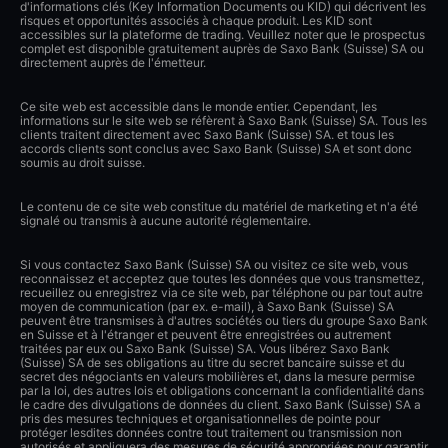
d'informations clés (Key Information Documents ou KID) qui décrivent les
risques et opportunités associés à chaque produit. Les KID sont
accessibles sur la plateforme de trading. Veuillez noter que le prospectus
complet est disponible gratuitement auprès de Saxo Bank (Suisse) SA ou
directement auprès de l'émetteur.
Ce site web est accessible dans le monde entier. Cependant, les
informations sur le site web se réfèrent à Saxo Bank (Suisse) SA. Tous les
clients traitent directement avec Saxo Bank (Suisse) SA. et tous les
accords clients sont conclus avec Saxo Bank (Suisse) SA et sont donc
soumis au droit suisse.
Le contenu de ce site web constitue du matériel de marketing et n'a été
signalé ou transmis à aucune autorité réglementaire.
Si vous contactez Saxo Bank (Suisse) SA ou visitez ce site web, vous
reconnaissez et acceptez que toutes les données que vous transmettez,
recueillez ou enregistrez via ce site web, par téléphone ou par tout autre
moyen de communication (par ex. e-mail), à Saxo Bank (Suisse) SA
peuvent être transmises à d'autres sociétés ou tiers du groupe Saxo Bank
en Suisse et à l'étranger et peuvent être enregistrées ou autrement
traitées par eux ou Saxo Bank (Suisse) SA. Vous libérez Saxo Bank
(Suisse) SA de ses obligations au titre du secret bancaire suisse et du
secret des négociants en valeurs mobilières et, dans la mesure permise
par la loi, des autres lois et obligations concernant la confidentialité dans
le cadre des divulgations de données du client. Saxo Bank (Suisse) SA a
pris des mesures techniques et organisationnelles de pointe pour
protéger lesdites données contre tout traitement ou transmission non
autorisés et appliquera des mesures de sécurité appropriées pour garantir