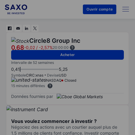
Ouvrir compte
Circle8 Group Inc
0,68
-0,02
/
-2,57%
20:00:00
Acheter
Intervalle de 52 semaines
0,41
5,25
Symbole
CIRC:xnas
Devise
USD
NASDAQ
Closed
15 minutes différées
Données fournies par
Vous voulez commencer à investir ?
Négociez des actions avec un courtier auquel plus de
1.5 millions de clients font confiance. Investir comporte