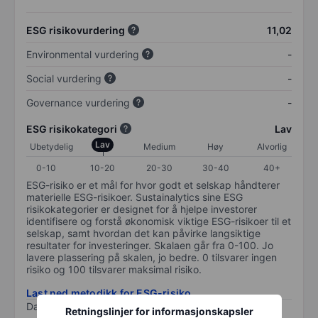
ESG risikovurdering
11,02
Environmental vurdering
-
Social vurdering
-
Governance vurdering
-
ESG risikokategori
Lav
Lav
Ubetydelig
Medium
Høy
Alvorlig
0-10
10-20
20-30
30-40
40+
ESG-risiko er et mål for hvor godt et selskap håndterer
materielle ESG-risikoer. Sustainalytics sine ESG
risikokategorier er designet for å hjelpe investorer
identifisere og forstå økonomisk viktige ESG-risikoer til et
selskap, samt hvordan det kan påvirke langsiktige
resultater for investeringer. Skalaen går fra 0-100. Jo
lavere plassering på skalen, jo bedre. 0 tilsvarer ingen
risiko og 100 tilsvarer maksimal risiko.
Last ned metodikk for ESG-risiko
Data levert av
/
Retningslinjer for informasjonskapsler