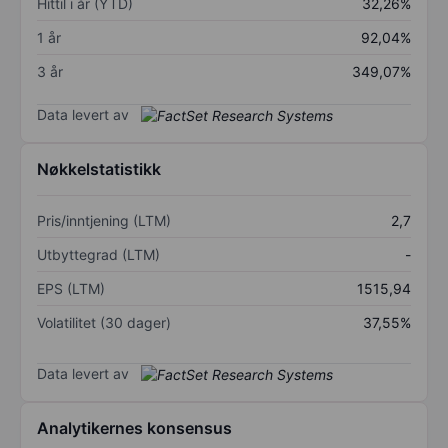
Hittil i år (YTD)
32,26%
1 år
92,04%
3 år
349,07%
Data levert av
Nøkkelstatistikk
Pris/inntjening (LTM)
2,7
Utbyttegrad (LTM)
-
EPS (LTM)
1515,94
Volatilitet (30 dager)
37,55%
Data levert av
Analytikernes konsensus