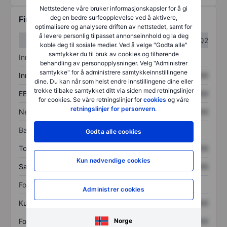
Nettstedene våre bruker informasjonskapsler for å gi
deg en bedre surfeopplevelse ved å aktivere,
Finansiell informasjon
optimalisere og analysere driften av nettstedet, samt for
å levere personlig tilpasset annonseinnhold og la deg
Q1
Q2
koble deg til sosiale medier. Ved å velge "Godta alle"
samtykker du til bruk av cookies og tilhørende
Inntektsoversikt
behandling av personopplysninger. Velg "Administrer
samtykke" for å administrere samtykkeinnstillingene
Inntekter
XXXXXXX
XXXXXXX
dine. Du kan når som helst endre innstillingene dine eller
trekke tilbake samtykket ditt via siden med retningslinjer
EBITDA
XXXXXXX
XXXXXXX
for cookies. Se våre retningslinjer for
cookies
og våre
retningslinjer for personvern
.
Nettoinntekt
XXXXXXX
XXXXXXX
Balanse
Godta alle cookies
Totale eiendeler
XXXXXXX
XXXXXXX
Kun nødvendige cookies
Samlet gjeld
XXXXXXX
XXXXXXX
Forholdstall
Administrer cookies
Kurs/salg
XXXXXXX
XXXXXXX
Norge
Fortjeneste per aksje
XXXXXXX
XXXXXXX