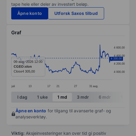
tape hele eller deler av investert beløp.
Åpne konto
Utforsk Saxos tilbud
Graf
Chart
4 600,00
Line chart with 361 data points.
4 400,00
4 330,00
The chart has 1 X axis displaying categories.
06-aug.-2026 12:00
4 200,00
CGEO:xlon
The chart has 1 Y axis displaying values. Data range
Close
4 305,00
4 000,00
juli
13
17
21
27
31
aug.
End of interactive chart.
I dag
1 uke
1 md
3 mdr
6 mdr
1 år
Åpne en konto
for tilgang til avanserte graf- og
analyseverktøy.
Viktig:
Aksjeinvesteringer kan over tid gi positiv