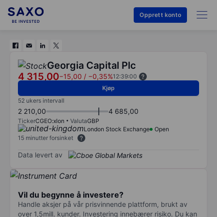
Opprett konto
Georgia Capital Plc
4 315,00
−15,00
/
−0,35%
12:39:00
Kjøp
52 ukers intervall
2 210,00
4 685,00
Ticker
CGEO:xlon
Valuta
GBP
London Stock Exchange
Open
15 minutter forsinket
Data levert av
Vil du begynne å investere?
Handle aksjer på vår prisvinnende plattform, brukt av
over 1,5mill. kunder. Investering innebærer risiko. Du kan