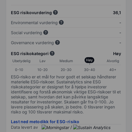
ESG risikovurdering
36,1
Environmental vurdering
-
Social vurdering
-
Governance vurdering
-
ESG risikokategori
Høy
Høy
Ubetydelig
Lav
Medium
Alvorlig
0-10
10-20
20-30
30-40
40+
ESG-risiko er et mål for hvor godt et selskap håndterer
materielle ESG-risikoer. Sustainalytics sine ESG
risikokategorier er designet for å hjelpe investorer
identifisere og forstå økonomisk viktige ESG-risikoer til et
selskap, samt hvordan det kan påvirke langsiktige
resultater for investeringer. Skalaen går fra 0-100. Jo
lavere plassering på skalen, jo bedre. 0 tilsvarer ingen
risiko og 100 tilsvarer maksimal risiko.
Last ned metodikk for ESG-risiko
Data levert av
/