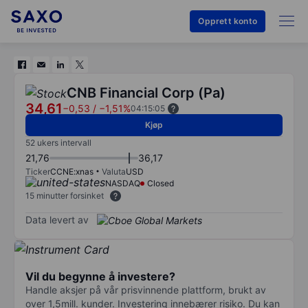
Opprett konto
CNB Financial Corp (Pa)
34,61
−0,53
/
−1,51%
04:15:05
Kjøp
52 ukers intervall
21,76
36,17
Ticker
CCNE:xnas
Valuta
USD
NASDAQ
Closed
15 minutter forsinket
Data levert av
Vil du begynne å investere?
Handle aksjer på vår prisvinnende plattform, brukt av
over 1,5mill. kunder. Investering innebærer risiko. Du kan