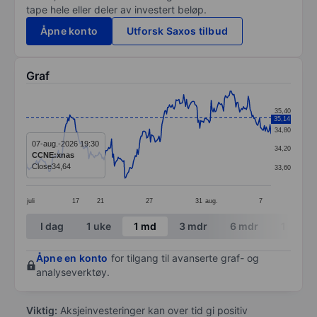
tape hele eller deler av investert beløp.
Åpne konto
Utforsk Saxos tilbud
Graf
Chart
35,40
35,14
Line chart with 259 data points.
34,80
The chart has 1 X axis displaying categories.
07-aug.-2026 19:30
34,20
CCNE:xnas
The chart has 1 Y axis displaying values. Data ranges
Close
34,64
33,60
juli
17
21
27
31
aug.
7
End of interactive chart.
I dag
1 uke
1 md
3 mdr
6 mdr
1 år
Åpne en konto
for tilgang til avanserte graf- og
analyseverktøy.
Viktig:
Aksjeinvesteringer kan over tid gi positiv