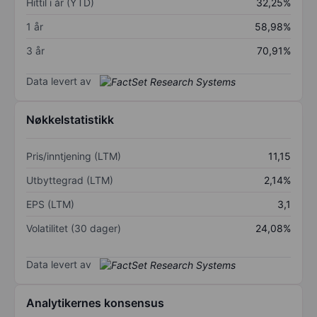
Hittil i år (YTD)
32,25%
1 år
58,98%
3 år
70,91%
Data levert av
Nøkkelstatistikk
Pris/inntjening (LTM)
11,15
Utbyttegrad (LTM)
2,14%
EPS (LTM)
3,1
Volatilitet (30 dager)
24,08%
Data levert av
Analytikernes konsensus