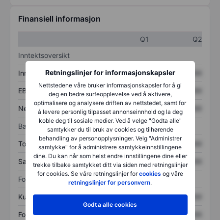
Finansiell informasjon
Q1
Q2
Inntektsoversikt
Retningslinjer for informasjonskapsler
Inntekter
XXXXXXX
XXXXXXX
Nettstedene våre bruker informasjonskapsler for å gi
EBITDA
XXXXXXX
XXXXXXX
deg en bedre surfeopplevelse ved å aktivere,
optimalisere og analysere driften av nettstedet, samt for
Nettoinntekt
XXXXXXX
XXXXXXX
å levere personlig tilpasset annonseinnhold og la deg
koble deg til sosiale medier. Ved å velge "Godta alle"
Balanse
samtykker du til bruk av cookies og tilhørende
behandling av personopplysninger. Velg "Administrer
Totale eiendeler
XXXXXXX
XXXXXXX
samtykke" for å administrere samtykkeinnstillingene
dine. Du kan når som helst endre innstillingene dine eller
Samlet gjeld
XXXXXXX
XXXXXXX
trekke tilbake samtykket ditt via siden med retningslinjer
for cookies. Se våre retningslinjer for
cookies
og våre
Forholdstall
retningslinjer for personvern
.
Kurs/salg
XXXXXXX
XXXXXXX
Godta alle cookies
Fortjeneste per aksje
XXXXXXX
XXXXXXX