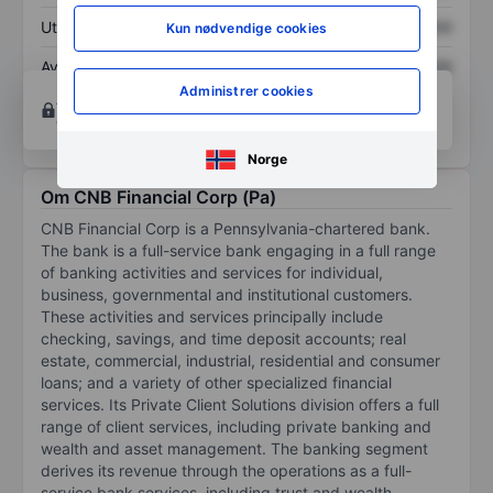
Utbytte per aksje
XXXXXXX
XXXXXXX
Kun nødvendige cookies
Avkastning på
XXXXXXX
XXXXXXX
egenkapital
Administrer cookies
Åpne konto
for å få tilgang til flere kartleggings-
og analyseverktøy.
Norge
Om CNB Financial Corp (Pa)
CNB Financial Corp is a Pennsylvania-chartered bank.
The bank is a full-service bank engaging in a full range
of banking activities and services for individual,
business, governmental and institutional customers.
These activities and services principally include
checking, savings, and time deposit accounts; real
estate, commercial, industrial, residential and consumer
loans; and a variety of other specialized financial
services. Its Private Client Solutions division offers a full
range of client services, including private banking and
wealth and asset management. The banking segment
derives its revenue through the operations as a full-
service bank services, including trust and wealth