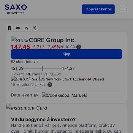
Opprett konto
CBRE Group Inc.
147,45
−3,71
/
−2,45%
20:10:00
Kjøp
52 ukers intervall
121,69
174,27
Ticker
CBRE:xnys
Valuta
USD
New York Stock Exchange
Closed
15 minutter forsinket
Data levert av
Vil du begynne å investere?
Handle aksjer på vår prisvinnende plattform, brukt av
over 1,5mill. kunder. Investering innebærer risiko. Du kan