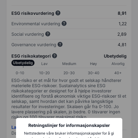
ESG risikovurdering
8,91
Environmental vurdering
1,22
Social vurdering
2,89
Governance vurdering
4,81
ESG risikokategori
Ubetydelig
Ubetydelig
Lav
Medium
Høy
Alvorlig
0-10
10-20
20-30
30-40
40+
ESG-risiko er et mål for hvor godt et selskap håndterer
materielle ESG-risikoer. Sustainalytics sine ESG
risikokategorier er designet for å hjelpe investorer
identifisere og forstå økonomisk viktige ESG-risikoer til et
selskap, samt hvordan det kan påvirke langsiktige
resultater for investeringer. Skalaen går fra 0-100. Jo
lavere plassering på skalen, jo bedre. 0 tilsvarer ingen
risiko og 100 tilsvarer maksimal risiko.
Retningslinjer for informasjonskapsler
Last ned metodikk for ESG-risiko
Data levert av
/
Nettstedene våre bruker informasjonskapsler for å gi