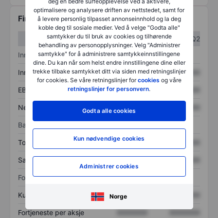
deg en bedre surfeopplevelse ved å aktivere,
optimalisere og analysere driften av nettstedet, samt for
Finansiell informasjon
å levere personlig tilpasset annonseinnhold og la deg
koble deg til sosiale medier. Ved å velge "Godta alle"
samtykker du til bruk av cookies og tilhørende
Q1
Q2
behandling av personopplysninger. Velg "Administrer
samtykke" for å administrere samtykkeinnstillingene
Inntektsoversikt
dine. Du kan når som helst endre innstillingene dine eller
trekke tilbake samtykket ditt via siden med retningslinjer
Inntekter
XXXXXXX
XXXXXXX
for cookies. Se våre retningslinjer for
cookies
og våre
retningslinjer for personvern
.
EBITDA
XXXXXXX
XXXXXXX
Nettoinntekt
XXXXXXX
XXXXXXX
Godta alle cookies
Balanse
Kun nødvendige cookies
Totale eiendeler
XXXXXXX
XXXXXXX
Samlet gjeld
XXXXXXX
XXXXXXX
Administrer cookies
Forholdstall
Kurs/salg
XXXXXXX
XXXXXXX
Norge
Fortjeneste per aksje
XXXXXXX
XXXXXXX