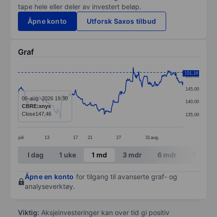
tape hele eller deler av investert beløp.
Åpne konto
Utforsk Saxos tilbud
Graf
Chart
151,16
150,00
Line chart with 299 data points.
145,00
The chart has 1 X axis displaying categories.
06-aug.-2026 19:30
140,00
CBRE:xnys
The chart has 1 Y axis displaying values. Data ranges 
Close
147,46
135,00
juli
13
17
21
27
31
aug.
End of interactive chart.
I dag
1 uke
1 md
3 mdr
6 mdr
1 år
Åpne en konto
for tilgang til avanserte graf- og
analyseverktøy.
Viktig:
Aksjeinvesteringer kan over tid gi positiv