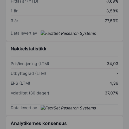
Hittil i år (YTD)
-7,69%
1 år
-3,58%
3 år
77,53%
Data levert av
Nøkkelstatistikk
Pris/inntjening (LTM)
34,03
Utbyttegrad (LTM)
-
EPS (LTM)
4,36
Volatilitet (30 dager)
37,07%
Data levert av
Analytikernes konsensus