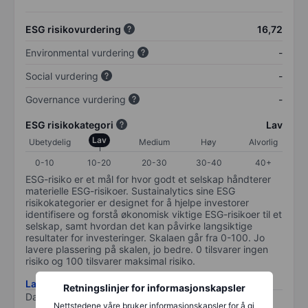
ESG risikovurdering
16,72
Environmental vurdering
-
Social vurdering
-
Governance vurdering
-
ESG risikokategori
Lav
Lav
Ubetydelig
Medium
Høy
Alvorlig
0-10
10-20
20-30
30-40
40+
ESG-risiko er et mål for hvor godt et selskap håndterer
materielle ESG-risikoer. Sustainalytics sine ESG
risikokategorier er designet for å hjelpe investorer
identifisere og forstå økonomisk viktige ESG-risikoer til et
selskap, samt hvordan det kan påvirke langsiktige
resultater for investeringer. Skalaen går fra 0-100. Jo
lavere plassering på skalen, jo bedre. 0 tilsvarer ingen
risiko og 100 tilsvarer maksimal risiko.
Last ned metodikk for ESG-risiko
Retningslinjer for informasjonskapsler
Data levert av
/
Nettstedene våre bruker informasjonskapsler for å gi