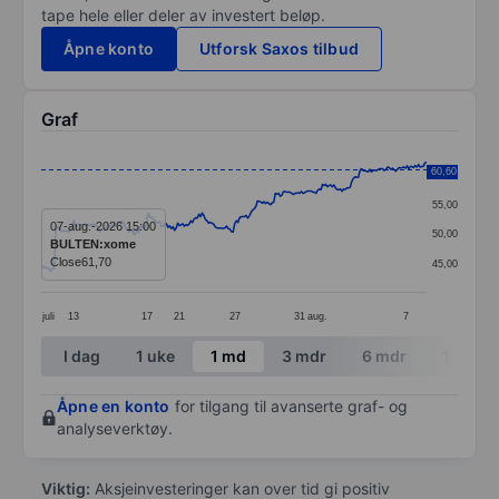
tape hele eller deler av investert beløp.
Åpne konto
Utforsk Saxos tilbud
Graf
Chart
60,60
60,00
Line chart with 238 data points.
55,00
The chart has 1 X axis displaying categories.
07-aug.-2026 15:00
50,00
BULTEN:xome
The chart has 1 Y axis displaying values. Data ranges 
Close
61,70
45,00
juli
13
17
21
27
31
aug.
7
End of interactive chart.
I dag
1 uke
1 md
3 mdr
6 mdr
1 år
Åpne en konto
for tilgang til avanserte graf- og
analyseverktøy.
Viktig:
Aksjeinvesteringer kan over tid gi positiv