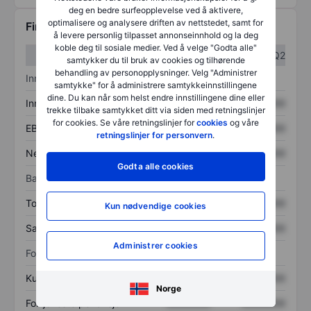
deg en bedre surfeopplevelse ved å aktivere,
optimalisere og analysere driften av nettstedet, samt for
Finansiell informasjon
å levere personlig tilpasset annonseinnhold og la deg
koble deg til sosiale medier. Ved å velge "Godta alle"
Q1
Q2
samtykker du til bruk av cookies og tilhørende
behandling av personopplysninger. Velg "Administrer
Inntektsoversikt
samtykke" for å administrere samtykkeinnstillingene
dine. Du kan når som helst endre innstillingene dine eller
Inntekter
XXXXXXX
XXXXXXX
trekke tilbake samtykket ditt via siden med retningslinjer
for cookies. Se våre retningslinjer for
cookies
og våre
EBITDA
XXXXXXX
XXXXXXX
retningslinjer for personvern
.
Nettoinntekt
XXXXXXX
XXXXXXX
Godta alle cookies
Balanse
Totale eiendeler
XXXXXXX
XXXXXXX
Kun nødvendige cookies
Samlet gjeld
XXXXXXX
XXXXXXX
Administrer cookies
Forholdstall
Kurs/salg
XXXXXXX
XXXXXXX
Norge
Fortjeneste per aksje
XXXXXXX
XXXXXXX