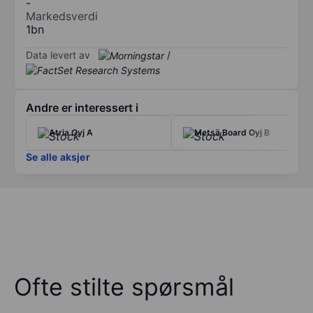
-
Markedsverdi
1bn
Data levert av
/
Andre er interessert i
Atria Oyj A
Metsä Board Oyj B
Se alle aksjer
Ofte stilte spørsmål