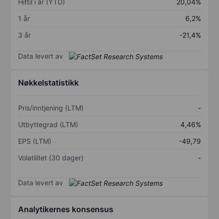
Hittil i år (YTD)
20,04%
1 år
6,2%
3 år
-21,4%
Data levert av
Nøkkelstatistikk
Pris/inntjening (LTM)
-
Utbyttegrad (LTM)
4,46%
EPS (LTM)
-49,79
Volatilitet (30 dager)
-
Data levert av
Analytikernes konsensus