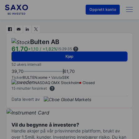
Opprett konto
Bulten AB
61,70
+1,10
/
+1,82%
15:29:35
Kjøp
52 ukers intervall
39,70
61,70
Ticker
BULTEN:xome
Valuta
SEK
NASDAQ OMX Stockholm
Closed
15 minutter forsinket
Data levert av
Vil du begynne å investere?
Handle aksjer på vår prisvinnende plattform, brukt av
over 1,5mill. kunder. Investering innebærer risiko. Du kan