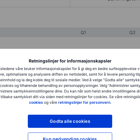
Q1
Q2
XXXXXXX
XXXXXXX
Retningslinjer for informasjonskapsler
XXXXXXX
XXXXXXX
stedene våre bruker informasjonskapsler for å gi deg en bedre surfeopplevelse 
re, optimalisere og analysere driften av nettstedet, samt for å levere personlig ti
XXXXXXX
XXXXXXX
innhold og la deg koble deg til sosiale medier. Ved å velge "Godta alle" samtykke
cookies og tilhørende behandling av personopplysninger. Velg "Administrer samt
istrere samtykkeinnstillingene dine. Du kan når som helst endre innstillingene di
 tilbake samtykket ditt via siden med retningslinjer for cookies. Se våre retningslin
XXXXXXX
XXXXXXX
cookies
og våre
retningslinjer for personvern
.
XXXXXXX
XXXXXXX
Godta alle cookies
XXXXXXX
XXXXXXX
Kun nødvendige cookies