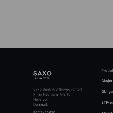
Produk
Aksjer
Saxo Bank A/S (hovedkontor)
Obliga
Philip Heymans Alle 15
Hellerup
ETF-e
Danmark
Kontakt Saxo