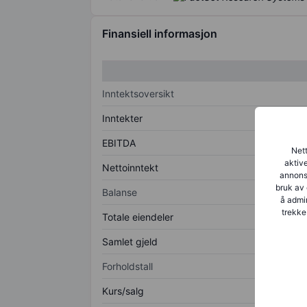
Finansiell informasjon
Inntektsoversikt
Inntekter
EBITDA
Nett
aktive
Nettoinntekt
annonse
bruk av 
Balanse
å admin
trekke
Totale eiendeler
Samlet gjeld
Forholdstall
Kurs/salg