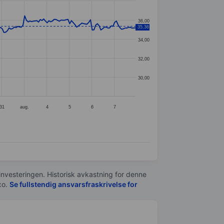
36,00
35,36
34,00
32,00
30,00
31
aug.
4
5
6
7
 investeringen. Historisk avkastning for denne
xo.
Se fullstendig ansvarsfraskrivelse for