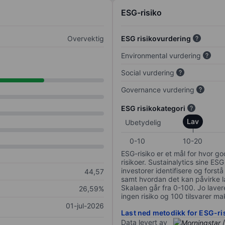
ESG-risiko
Overvektig
ESG risikovurdering
Environmental vurdering
Social vurdering
Governance vurdering
ESG risikokategori
Lav
Ubetydelig
0-10
10-20
ESG-risiko er et mål for hvor g
risikoer. Sustainalytics sine ESG
investorer identifisere og forstå
44,57
samt hvordan det kan påvirke lan
Skalaen går fra 0-100. Jo lavere
26,59%
ingen risiko og 100 tilsvarer mak
01-jul-2026
Last ned metodikk for ESG-ri
Data levert av
/