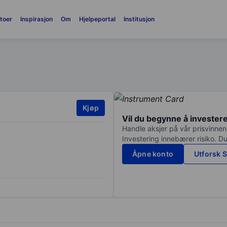
toer
Inspirasjon
Om
Hjelpeportal
Institusjon
Kjøp
Vil du begynne å invester
Handle aksjer på vår prisvinnend
Investering innebærer risiko. Du
Åpne konto
Utforsk S