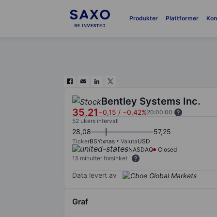
Produkter
Plattformer
Kon
Bentley Systems Inc.
35,21
−0,15
/
−0,42%
20:00:00
52 ukers intervall
28,08
57,25
Ticker
BSY:xnas
Valuta
USD
NASDAQ
Closed
15 minutter forsinket
Data levert av
Graf
Chart