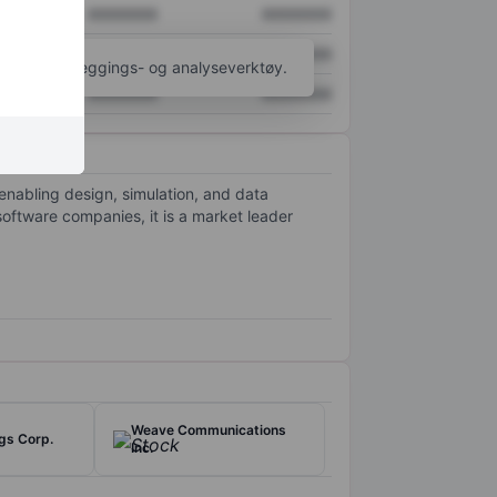
XXXXXXX
XXXXXXX
XXXXXXX
XXXXXXX
til flere kartleggings- og analyseverktøy.
XXXXXXX
XXXXXXX
 enabling design, simulation, and data
oftware companies, it is a market leader
Weave Communications
gs Corp.
Inc.