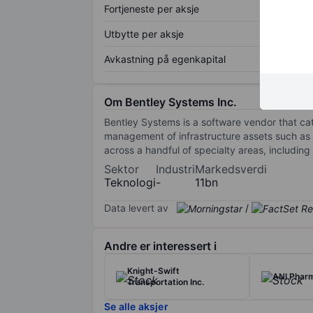
Fortjeneste per aksje
Utbytte per aksje
Avkastning på egenkapital
Om Bentley Systems Inc.
Bentley Systems is a software vendor that cat
management of infrastructure assets such as 
across a handful of specialty areas, including p
Sektor
Industri
Markedsverdi
Teknologi
-
11bn
Data levert av
/
Andre er interessert i
Knight-Swift
ANI Pharm
Transportation Inc.
Se alle aksjer