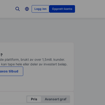
Logg inn
Opprett konto
e?
e plattform, brukt av over 1,5mill. kunder.
 kan tape hele eller deler av investert beløp.
axos tilbud
Pris
Avansert graf