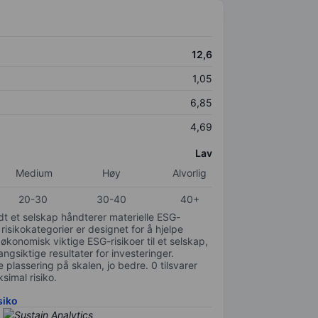
12,6
1,05
6,85
4,69
Lav
Medium
Høy
Alvorlig
20-30
30-40
40+
odt et selskap håndterer materielle ESG-
 risikokategorier er designet for å hjelpe
 økonomisk viktige ESG-risikoer til et selskap,
gsiktige resultater for investeringer.
 plassering på skalen, jo bedre. 0 tilsvarer
simal risiko.
siko