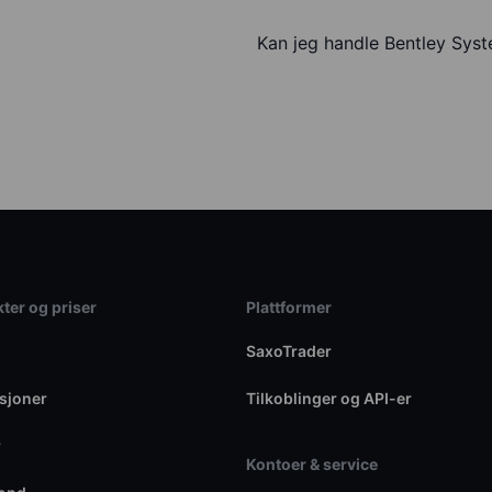
Kan jeg handle Bentley Sys
ter og priser
Plattformer
SaxoTrader
sjoner
Tilkoblinger og API-er
r
Kontoer & service