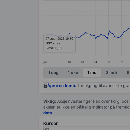
Line chart with 295 data points.
The chart has 1 X axis displaying categ
The chart has 1 Y axis displaying value
07-aug.-2026 19:30
BSY:xnas
Close
35,18
juli
9
10
13
14
15
16
End of interactive chart.
I dag
1 uke
1 md
3 mdr
6
Åpne en konto
for tilgang til avanserte gr
Viktig:
Aksjeinvesteringer kan over tid gi posi
aksjen er ikke en pålitelig indikator på fremt
data
.
Kurser
Bid