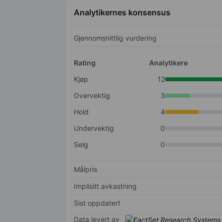
Analytikernes konsensus
Gjennomsnittlig vurdering
Rating
Analytikere
Kjøp
12
Overvektig
3
Hold
4
Undervektig
0
Selg
0
Målpris
Implisitt avkastning
Sist oppdatert
Data levert av