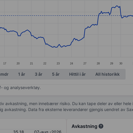
ories.
s. Data ranges from 29.72 to 37.09.
17
20
21
22
23
24
27
28
29
30
 mdr
1 år
3 år
5 år
Hittil i år
All historikk
af- og analyseverktøy.
tiv avkastning, men innebærer risiko. Du kan tape deler av eller hele
idig avkastning. Data fra eksterne leverandører gjengis uendret av Sa
Avkastning
35,18
07-aug.-2026