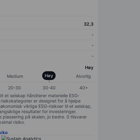
32,3
-
-
-
Høy
Høy
Medium
Alvorlig
20-30
30-40
40+
odt et selskap håndterer materielle ESG-
 risikokategorier er designet for å hjelpe
 økonomisk viktige ESG-risikoer til et selskap,
gsiktige resultater for investeringer.
 plassering på skalen, jo bedre. 0 tilsvarer
simal risiko.
siko