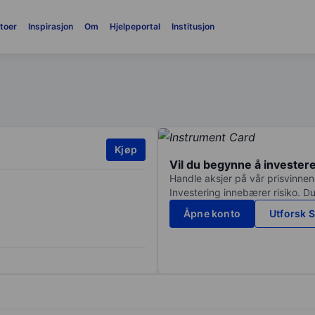
toer
Inspirasjon
Om
Hjelpeportal
Institusjon
Kjøp
Vil du begynne å invester
Handle aksjer på vår prisvinnend
Investering innebærer risiko. Du
Åpne konto
Utforsk S