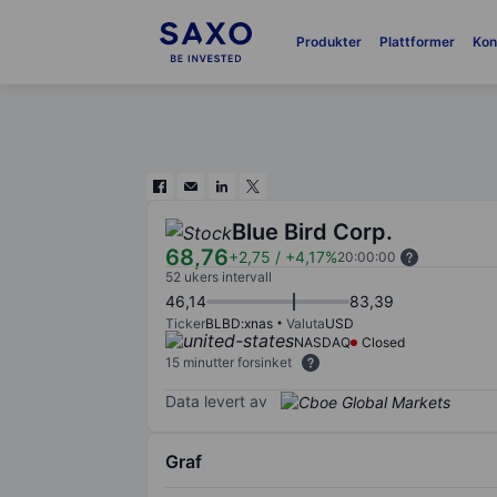
Produkter
Plattformer
Kon
Blue Bird Corp.
68,76
+2,75
/
+4,17%
20:00:00
52 ukers intervall
46,14
83,39
Ticker
BLBD:xnas
Valuta
USD
NASDAQ
Closed
15 minutter forsinket
Data levert av
Graf
Chart