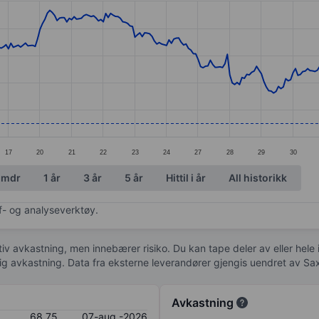
ories.
s. Data ranges from 66.01 to 82.68.
17
20
21
22
23
24
27
28
29
30
 mdr
1 år
3 år
5 år
Hittil i år
All historikk
af- og analyseverktøy.
tiv avkastning, men innebærer risiko. Du kan tape deler av eller hele
idig avkastning. Data fra eksterne leverandører gjengis uendret av Sa
Avkastning
68,75
07-aug.-2026