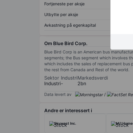
Fortjeneste per aksje
Utbytte per aksje
Avkastning på egenkapital
Om Blue Bird Corp.
Blue Bird Corp is an American bus manufactu
segments; the Bus segment which involves th
which includes the sales of replacement bus p
the rest from Canada and Rest of the world.
Sektor
Industri
Markedsverdi
Industri
-
2bn
Data levert av
/
Andre er interessert i
Skywest Inc.
M/I Homes