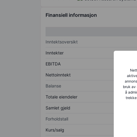
Finansiell informasjon
Inntektsoversikt
Inntekter
EBITDA
Nett
Nettoinntekt
aktive
annonse
Balanse
bruk av 
å admin
Totale eiendeler
trekke
Samlet gjeld
Forholdstall
Kurs/salg