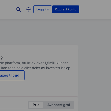
Logg inn
Opprett konto
e?
e plattform, brukt av over 1,5mill. kunder.
 kan tape hele eller deler av investert beløp.
axos tilbud
Pris
Avansert graf