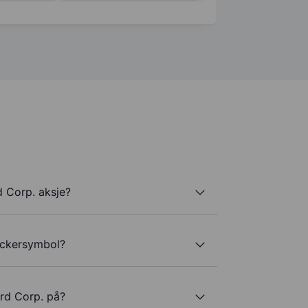
d Corp. aksje?
tickersymbol?
ird Corp. på?