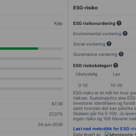
ESG-risiko
Kjøp
ESG risikovurdering
Environmental vurdering
Social vurdering
Governance vurdering
ESG risikokategori
Ubetydelig
Lav
0-10
10-20
ESG-risiko er et mål for hvor g
risikoer. Sustainalytics sine ESG
investorer identifisere og forstå
87,38
samt hvordan det kan påvirke lan
Skalaen går fra 0-100. Jo lavere
27,07%
ingen risiko og 100 tilsvarer mak
24-jun-2026
Last ned metodikk for ESG-ri
Data levert av
/