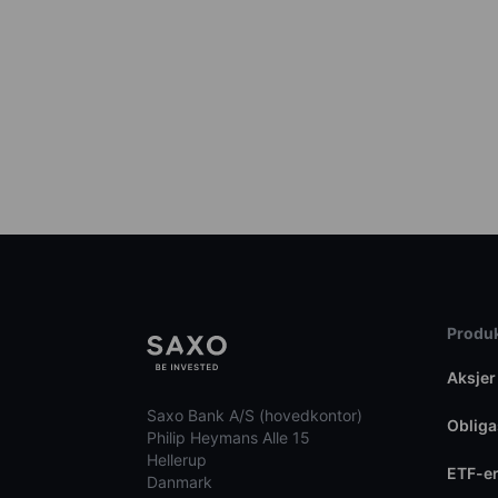
Produk
Aksjer
Saxo Bank A/S (hovedkontor)
Obliga
Philip Heymans Alle 15
Hellerup
ETF-e
Danmark