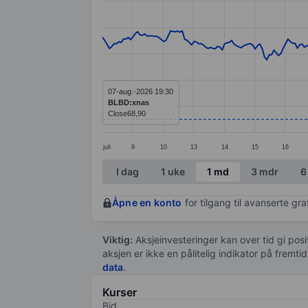
Line chart with 299 data points.
The chart has 1 X axis displaying categ
The chart has 1 Y axis displaying value
07-aug.-2026 19:30
BLBD:xnas
Close
68,90
juli
9
10
13
14
15
16
End of interactive chart.
I dag
1 uke
1 md
3 mdr
6
Åpne en konto
for tilgang til avanserte gr
Viktig:
Aksjeinvesteringer kan over tid gi posi
aksjen er ikke en pålitelig indikator på fremt
data
.
Kurser
Bid