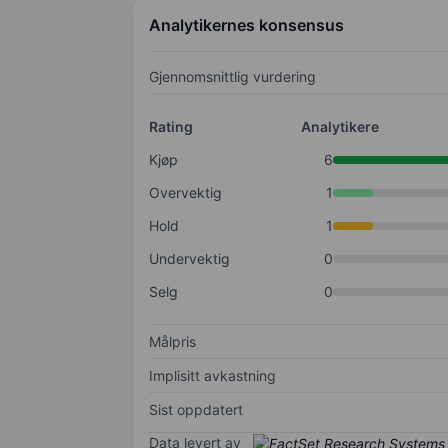
Analytikernes konsensus
Gjennomsnittlig vurdering
Rating
Analytikere
Kjøp
6
Overvektig
1
Hold
1
Undervektig
0
Selg
0
Målpris
Implisitt avkastning
Sist oppdatert
Data levert av