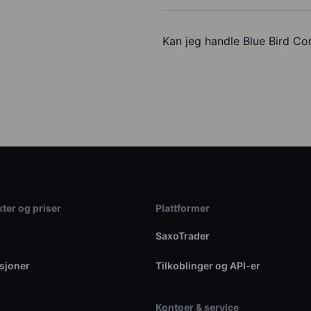
Kan jeg handle Blue Bird C
ter og priser
Plattformer
SaxoTrader
sjoner
Tilkoblinger og API-er
r
Kontoer & service