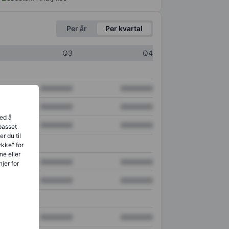
Per år
Per kvartal
Q3
Q4
XXXXXXX
XXXXXXX
XXXXXXX
XXXXXXX
ved å
XXXXXXX
XXXXXXX
lpasset
r du til
ykke" for
ne eller
XXXXXXX
XXXXXXX
jer for
XXXXXXX
XXXXXXX
XXXXXXX
XXXXXXX