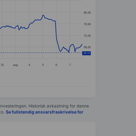
80,00
76,00
72,00
68,00
66,01
31
aug.
4
5
6
7
 investeringen. Historisk avkastning for denne
xo.
Se fullstendig ansvarsfraskrivelse for