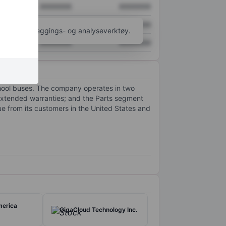
XXXXXXX
XXXXXXX
XXXXXXX
XXXXXXX
til flere kartleggings- og analyseverktøy.
XXXXXXX
XXXXXXX
hool buses. The company operates in two
extended warranties; and the Parts segment
ue from its customers in the United States and
merica
GigaCloud Technology Inc.