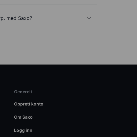
orp. med Saxo?
Generelt
Opprett konto
Om Saxo
Logg inn