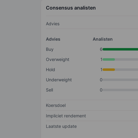
Consensus analisten
Advies
Advies
Analisten
Buy
6
Overweight
1
Hold
1
Underweight
0
Sell
0
Koersdoel
Impliciet rendement
Laatste update