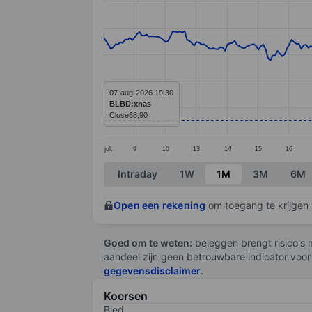
Line chart with 299 data points.
The chart has 1 X axis displaying categ
The chart has 1 Y axis displaying value
07-aug-2026 19:30
BLBD:xnas
Close
68,90
jul.
9
10
13
14
15
16
End of interactive chart.
Intraday
1W
1M
3M
6M
Open een rekening
om toegang te krijgen t
Goed om te weten:
beleggen brengt risico's m
aandeel zijn geen betrouwbare indicator voor
gegevensdisclaimer
.
Koersen
Bied