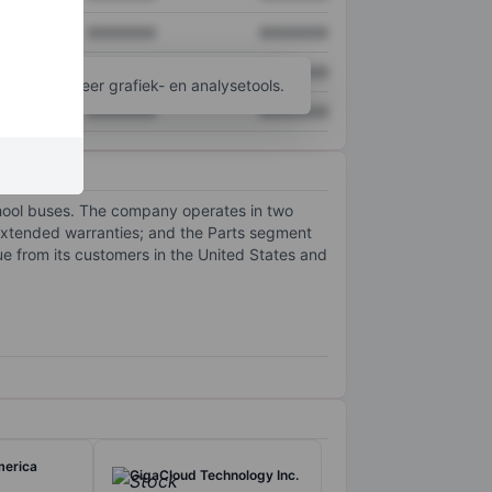
XXXXXXX
XXXXXXX
XXXXXXX
XXXXXXX
ijgen tot meer grafiek- en analysetools.
XXXXXXX
XXXXXXX
hool buses. The company operates in two
extended warranties; and the Parts segment
ue from its customers in the United States and
merica
GigaCloud Technology Inc.