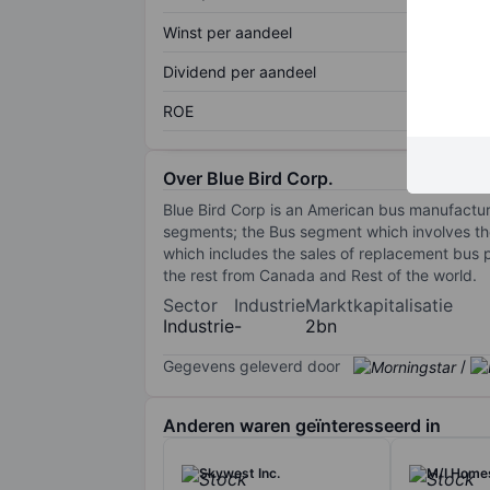
Winst per aandeel
Dividend per aandeel
ROE
Over Blue Bird Corp.
Blue Bird Corp is an American bus manufactu
segments; the Bus segment which involves th
which includes the sales of replacement bus p
the rest from Canada and Rest of the world.
Sector
Industrie
Marktkapitalisatie
Industrie
-
2bn
Gegevens geleverd door
/
Anderen waren geïnteresseerd in
Skywest Inc.
M/I Homes