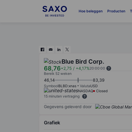
Hoe beleggen
Producten
T
Blue Bird Corp.
68,76
+2,75
/
+4,17%
20:00:00
Bereik 52 weken
46,14
83,39
Symbool
BLBD:xnas
Valuta
USD
NASDAQ
Closed
15 minuten vertraging
Gegevens geleverd door
Grafiek
Chart