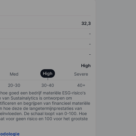
32,3
-
-
-
High
High
Med
Severe
20-30
30-40
40+
 hoe goed een bedrijf materiële ESG-risico's
e van Sustainalytics is ontworpen om
tificeren en begrijpen van financieel materiële
en hoe deze de langetermijnprestaties van
ïnvloeden. De schaal loopt van 0-100. Hoe
taat voor geen risico en 100 voor het grootste
hodologie