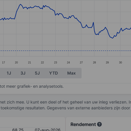
ories.
s. Data ranges from 66.01 to 82.68.
17
20
21
22
23
24
27
28
29
30
1J
3J
5J
YTD
Max
ot meer grafiek- en analysetools.
et zich mee. U kunt een deel of het geheel van uw inleg verliezen. I
 toekomstige resultaten. Gegevens van externe aanbieders zijn door
Rendement
68,75
07-aug-2026