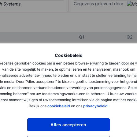
Gegevens geleverd door
Q1
Q2
Cookiebeleid
XXXXXXX
XXXXXXX
ebsites gebruiken cookies om u een betere browse-ervaring te bieden door de 
XXXXXXX
XXXXXXX
van de site mogelijk te maken, te optimaliseren en te analyseren, maar ook om
naliseerde advertentie-inhoud te bieden en u in staat te stellen verbinding te m
XXXXXXX
XXXXXXX
le media. Door "Alles accepteren" te kiezen, geeft u toestemming voor het gebru
kies en de daarmee verband houdende verwerking van persoonsgegevens. Selec
emming beheren" om uw toestemmingsvoorkeuren te beheren. U kunt uw voorke
enst moment wijzigen of uw toestemming intrekken via de pagina met het cooki
XXXXXXX
XXXXXXX
Bekijk ons
cookiebeleid
en ons
privacybeleid
.
XXXXXXX
XXXXXXX
Alles accepteren
XXXXXXX
XXXXXXX