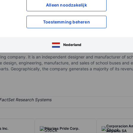
Alleen noodzakelijk
XXXXXXX
XXXXXXX
XXXXXXX
XXXXXXX
Toestemming beheren
Open een rekening
om toegang te kr
XXXXXXX
XXXXXXX
Nederland
ring company. It is an independent designer and manufacturer of sc
e design, engineering, manufacture, and sales of school buses and 
arts. Geographically, the company generates a majority of its reven
Corporacion A
 Inc.
Pilgrims Pride Corp.
Airports SA