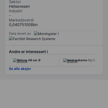
Sektor
Helsevesen
Industri
-
Markedsverdi
0,040751008bn
Data levert av
/
Andre er interessert i
Ortivus AB ser. B
Honkarakenne Oyj B
Se alle aksjer