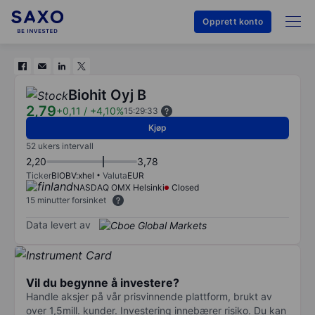
Opprett konto
Biohit Oyj B
2,79
+0,11
/
+4,10%
15:29:33
Kjøp
52 ukers intervall
2,20
3,78
Ticker
BIOBV:xhel
Valuta
EUR
NASDAQ OMX Helsinki
Closed
15 minutter forsinket
Data levert av
Vil du begynne å investere?
Handle aksjer på vår prisvinnende plattform, brukt av
over 1,5mill. kunder. Investering innebærer risiko. Du kan