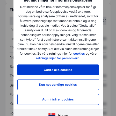
Retningslinjer for informasjonskapsler
Nettstedene våre bruker informasjonskapsler for å gi
Finansiell informasjon
deg en bedre surfeopplevelse ved å aktivere,
optimalisere og analysere driften av nettstedet, samt for
Q1
Q2
å levere personlig tilpasset annonseinnhold og la deg
koble deg til sosiale medier. Ved å velge "Godta alle"
Inntektsoversikt
samtykker du til bruk av cookies og tilhørende
behandling av personopplysninger. Velg "Administrer
Inntekter
XXXXXXX
XXXXXXX
samtykke" for å administrere samtykkeinnstillingene
dine. Du kan når som helst endre innstillingene dine eller
EBITDA
XXXXXXX
XXXXXXX
trekke tilbake samtykket ditt via siden med retningslinjer
for cookies. Se våre retningslinjer for
cookies
og våre
Nettoinntekt
XXXXXXX
XXXXXXX
retningslinjer for personvern
.
Balanse
Godta alle cookies
Totale eiendeler
XXXXXXX
XXXXXXX
Kun nødvendige cookies
Samlet gjeld
XXXXXXX
XXXXXXX
Forholdstall
Administrer cookies
Kurs/salg
XXXXXXX
XXXXXXX
Fortjeneste per aksje
XXXXXXX
XXXXXXX
Norge