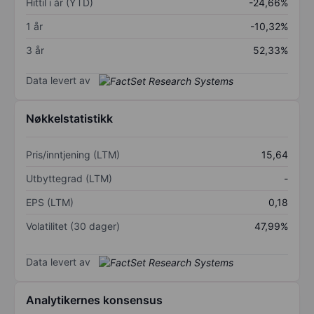
Hittil i år (YTD)
-24,66%
1 år
-10,32%
3 år
52,33%
Data levert av
Nøkkelstatistikk
Pris/inntjening (LTM)
15,64
Utbyttegrad (LTM)
-
EPS (LTM)
0,18
Volatilitet (30 dager)
47,99%
Data levert av
Analytikernes konsensus