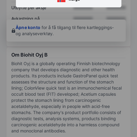
Utbytte per aksje
XXXXXXX
XXXXXXX
Avkastning på
XXXXXXX
XXXXXXX
egenkapital
Åpne konto
for å få tilgang til flere kartleggings-
og analyseverktøy.
Om Biohit Oyj B
Biohit Oyj is a globally operating Finnish biotechnology
company that develops diagnostic and other health
products. Its products include GastroPanel quick test
assesses the structure and function of the stomach
lining; ColonView quick test is an immunochemical fecal
occult blood test (FIT) developed; Acetium capsules
protect the stomach lining from carcinogenic
acetaldehyde, especially in people with acid-free
stomachs. The company's product portfolio consists of
diagnostic tests, analysis systems, products binding
carcinogenic acetaldehyde into a harmless compound
and monoclonal antibodies.