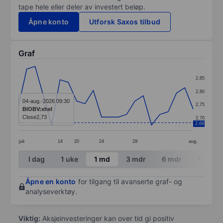
tape hele eller deler av investert beløp.
Åpne konto
Utforsk Saxos tilbud
Graf
Chart
2,85
Line chart with 22 data points.
2,80
The chart has 1 X axis displaying categories.
04-aug.-2026 09:30
2,75
BIOBV:xhel
The chart has 1 Y axis displaying values. Data ranges 
Close
2,73
2,70
2,68
juli
14
20
24
29
aug.
End of interactive chart.
I dag
1 uke
1 md
3 mdr
6 mdr
1 år
Åpne en konto
for tilgang til avanserte graf- og
analyseverktøy.
Viktig:
Aksjeinvesteringer kan over tid gi positiv