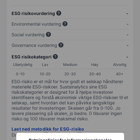
ESG risikovurdering
-
Environmental vurdering
-
Social vurdering
-
Governance vurdering
-
ESG risikokategori
-
Ubetydelig
Lav
Medium
Høy
Alvorlig
0-10
10-20
20-30
30-40
40+
ESG-risiko er et mål for hvor godt et selskap håndterer
materielle ESG-risikoer. Sustainalytics sine ESG
risikokategorier er designet for å hjelpe investorer
identifisere og forstå økonomisk viktige ESG-risikoer til et
selskap, samt hvordan det kan påvirke langsiktige
resultater for investeringer. Skalaen går fra 0-100. Jo
lavere plassering på skalen, jo bedre. 0 tilsvarer ingen
risiko og 100 tilsvarer maksimal risiko.
Last ned metodikk for ESG-risiko
Data levert av
/