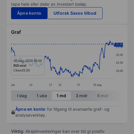
tape hele eller deler av investert beløp.
Åpne konto
Utforsk Saxos tilbud
Graf
Chart
25,65
25,50
Line chart with 315 data points.
25,00
The chart has 1 X axis displaying categories.
06-aug.-2026 08:00
24,50
B2I:xosl
The chart has 1 Y axis displaying values. Data ranges
Close
25,55
24,00
juli
13
17
21
27
31
aug.
End of interactive chart.
I dag
1 uke
1 md
3 mdr
6 mdr
1 år
Åpne en konto
for tilgang til avanserte graf- og
analyseverktøy.
Viktig:
Aksjeinvesteringer kan over tid gi positiv