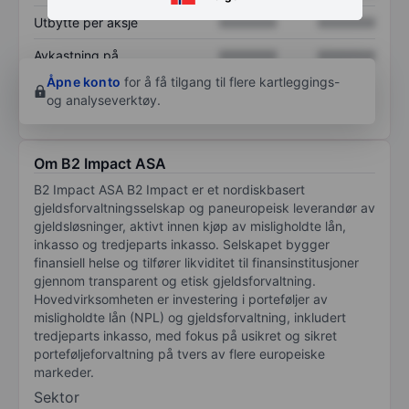
Utbytte per aksje
XXXXXXX
XXXXXXX
Avkastning på
XXXXXXX
XXXXXXX
egenkapital
Åpne konto
for å få tilgang til flere kartleggings-
og analyseverktøy.
Om B2 Impact ASA
B2 Impact ASA B2 Impact er et nordiskbasert
gjeldsforvaltningsselskap og paneuropeisk leverandør av
gjeldsløsninger, aktivt innen kjøp av misligholdte lån,
inkasso og tredjeparts inkasso. Selskapet bygger
finansiell helse og tilfører likviditet til finansinstitusjoner
gjennom transparent og etisk gjeldsforvaltning.
Hovedvirksomheten er investering i porteføljer av
misligholdte lån (NPL) og gjeldsforvaltning, inkludert
tredjeparts inkasso, med fokus på usikret og sikret
porteføljeforvaltning på tvers av flere europeiske
markeder.
Sektor