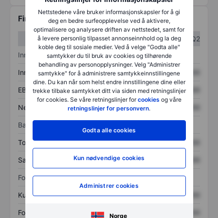
Nettstedene våre bruker informasjonskapsler for å gi
Finansiell informasjon
deg en bedre surfeopplevelse ved å aktivere,
optimalisere og analysere driften av nettstedet, samt for
å levere personlig tilpasset annonseinnhold og la deg
Q1
Q2
koble deg til sosiale medier. Ved å velge "Godta alle"
Inntektsoversikt
samtykker du til bruk av cookies og tilhørende
behandling av personopplysninger. Velg "Administrer
Inntekter
XXXXXXX
XXXXXXX
samtykke" for å administrere samtykkeinnstillingene
dine. Du kan når som helst endre innstillingene dine eller
EBITDA
XXXXXXX
XXXXXXX
trekke tilbake samtykket ditt via siden med retningslinjer
for cookies. Se våre retningslinjer for
cookies
og våre
Nettoinntekt
XXXXXXX
XXXXXXX
retningslinjer for personvern
.
Balanse
Godta alle cookies
Totale eiendeler
XXXXXXX
XXXXXXX
Kun nødvendige cookies
Samlet gjeld
XXXXXXX
XXXXXXX
Forholdstall
Administrer cookies
Kurs/salg
XXXXXXX
XXXXXXX
Fortjeneste per aksje
XXXXXXX
XXXXXXX
Norge