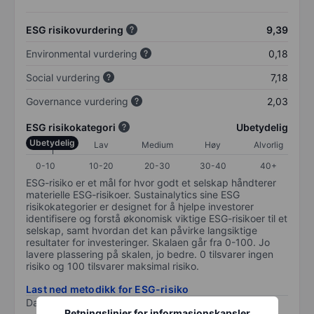
ESG risikovurdering
9,39
Environmental vurdering
0,18
Social vurdering
7,18
Governance vurdering
2,03
ESG risikokategori
Ubetydelig
Ubetydelig
Lav
Medium
Høy
Alvorlig
0-10
10-20
20-30
30-40
40+
ESG-risiko er et mål for hvor godt et selskap håndterer
materielle ESG-risikoer. Sustainalytics sine ESG
risikokategorier er designet for å hjelpe investorer
identifisere og forstå økonomisk viktige ESG-risikoer til et
selskap, samt hvordan det kan påvirke langsiktige
resultater for investeringer. Skalaen går fra 0-100. Jo
lavere plassering på skalen, jo bedre. 0 tilsvarer ingen
risiko og 100 tilsvarer maksimal risiko.
Last ned metodikk for ESG-risiko
Data levert av
/
Retningslinjer for informasjonskapsler