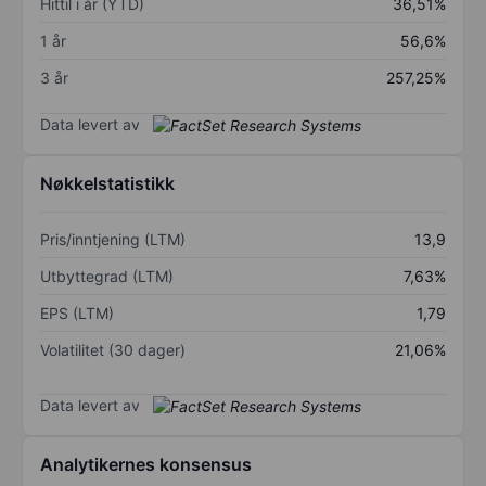
Hittil i år (YTD)
36,51%
1 år
56,6%
3 år
257,25%
Data levert av
Nøkkelstatistikk
Pris/inntjening (LTM)
13,9
Utbyttegrad (LTM)
7,63%
EPS (LTM)
1,79
Volatilitet (30 dager)
21,06%
Data levert av
Analytikernes konsensus