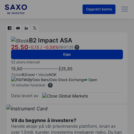
Opprett konto
B2 Impact ASA
25,50
−0,15
/
−0,58%
08:01:35
Kjøp
52 ukers intervall
15,60
25,85
Ticker
B2I:xosl
Valuta
NOK
Oslo Børs/Oslo Stock Exchange
Open
15 minutter forsinket
Data levert av
Vil du begynne å investere?
Handle aksjer på vår prisvinnende plattform, brukt av
over 1,5mill. kunder. Investering innebærer risiko. Du kan