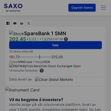
Opprett konto
SpareBank 1 SMN
202,45
+3,03
/
+1,52%
12:47:26
Kjøp
52 ukers intervall
181,72
215,00
Ticker
MING:xosl
Valuta
NOK
Oslo Børs/Oslo Stock Exchange
Open
15 minutter forsinket
Data levert av
Vil du begynne å investere?
Handle aksjer på vår prisvinnende plattform, brukt av
over 1,5mill. kunder. Investering innebærer risiko. Du kan