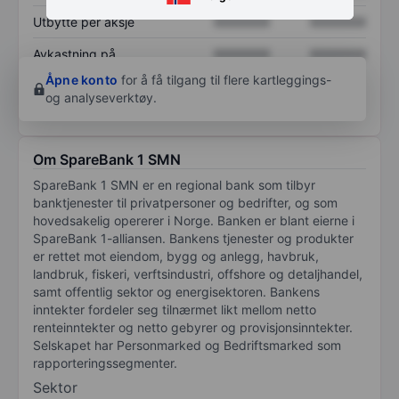
Utbytte per aksje
XXXXXXX
XXXXXXX
Avkastning på
XXXXXXX
XXXXXXX
egenkapital
Åpne konto
for å få tilgang til flere kartleggings-
og analyseverktøy.
Om SpareBank 1 SMN
SpareBank 1 SMN er en regional bank som tilbyr
banktjenester til privatpersoner og bedrifter, og som
hovedsakelig opererer i Norge. Banken er blant eierne i
SpareBank 1-alliansen. Bankens tjenester og produkter
er rettet mot eiendom, bygg og anlegg, havbruk,
landbruk, fiskeri, verftsindustri, offshore og detaljhandel,
samt offentlig sektor og energisektoren. Bankens
inntekter fordeler seg tilnærmet likt mellom netto
renteinntekter og netto gebyrer og provisjonsinntekter.
Selskapet har Personmarked og Bedriftsmarked som
rapporteringssegmenter.
Sektor