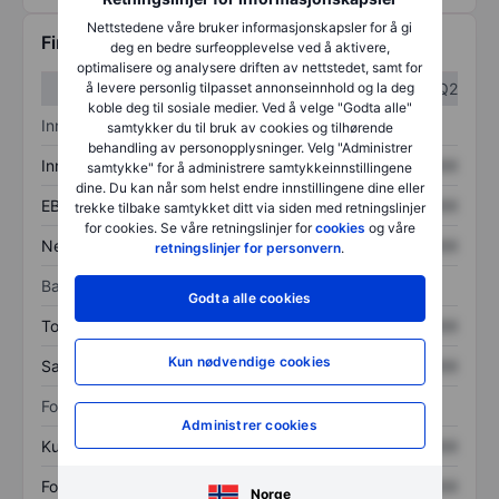
Nettstedene våre bruker informasjonskapsler for å gi
Finansiell informasjon
deg en bedre surfeopplevelse ved å aktivere,
optimalisere og analysere driften av nettstedet, samt for
å levere personlig tilpasset annonseinnhold og la deg
Q1
Q2
koble deg til sosiale medier. Ved å velge "Godta alle"
Inntektsoversikt
samtykker du til bruk av cookies og tilhørende
behandling av personopplysninger. Velg "Administrer
Inntekter
XXXXXXX
XXXXXXX
samtykke" for å administrere samtykkeinnstillingene
dine. Du kan når som helst endre innstillingene dine eller
EBITDA
XXXXXXX
XXXXXXX
trekke tilbake samtykket ditt via siden med retningslinjer
for cookies. Se våre retningslinjer for
cookies
og våre
Nettoinntekt
XXXXXXX
XXXXXXX
retningslinjer for personvern
.
Balanse
Godta alle cookies
Totale eiendeler
XXXXXXX
XXXXXXX
Kun nødvendige cookies
Samlet gjeld
XXXXXXX
XXXXXXX
Forholdstall
Administrer cookies
Kurs/salg
XXXXXXX
XXXXXXX
Fortjeneste per aksje
XXXXXXX
XXXXXXX
Norge