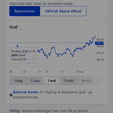
tape hele eller deler av investert beløp.
Åpne konto
Utforsk Saxos tilbud
Graf
Chart
201,00
199,42
Line chart with 342 data points.
198,00
The chart has 1 X axis displaying categories.
06-aug.-2026 12:30
195,00
MING:xosl
The chart has 1 Y axis displaying values. Data ranges
Close
202,55
192,00
juli
13
17
21
27
31
aug.
End of interactive chart.
I dag
1 uke
1 md
3 mdr
6 mdr
1 år
Åpne en konto
for tilgang til avanserte graf- og
analyseverktøy.
Viktig:
Aksjeinvesteringer kan over tid gi positiv