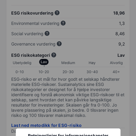
ESG risikovurdering
18,96
Environmental vurdering
1,3
Social vurdering
8,46
Governance vurdering
9,2
ESG risikokategori
Lav
Lav
Ubetydelig
Medium
Høy
Alvorlig
0-10
10-20
20-30
30-40
40+
ESG-risiko er et mål for hvor godt et selskap håndterer
materielle ESG-risikoer. Sustainalytics sine ESG
risikokategorier er designet for å hjelpe investorer
identifisere og forstå økonomisk viktige ESG-risikoer til et
selskap, samt hvordan det kan påvirke langsiktige
resultater for investeringer. Skalaen går fra 0-100. Jo
lavere plassering på skalen, jo bedre. 0 tilsvarer ingen
risiko og 100 tilsvarer maksimal risiko.
Last ned metodikk for ESG-risiko
Data levert av
/
Retningslinjer for informasjonskapsler