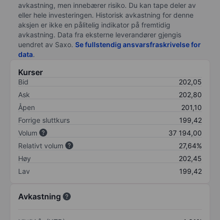
avkastning, men innebærer risiko. Du kan tape deler av
eller hele investeringen. Historisk avkastning for denne
aksjen er ikke en pålitelig indikator på fremtidig
avkastning. Data fra eksterne leverandører gjengis
uendret av Saxo.
Se fullstendig ansvarsfraskrivelse for
data
.
Kurser
Bid
202,05
Ask
202,80
Åpen
201,10
Forrige sluttkurs
199,42
Volum
37 194,00
Relativt volum
27,64%
Høy
202,45
Lav
199,42
Avkastning