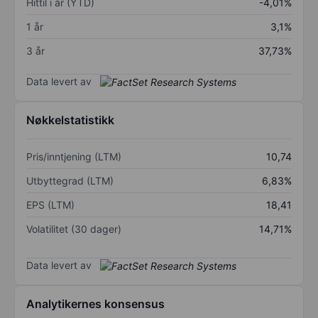
Hittil i år (YTD)
-4,01%
1 år
3,1%
3 år
37,73%
Data levert av
Nøkkelstatistikk
Pris/inntjening (LTM)
10,74
Utbyttegrad (LTM)
6,83%
EPS (LTM)
18,41
Volatilitet (30 dager)
14,71%
Data levert av
Analytikernes konsensus