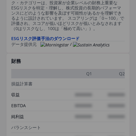
ク・カテゴリーは、投資家が企業レベルの財務上重要な
ESGリスクを特定・理解し、株式投資の長期的パフォーマ
ンスにどのような影響を及ぼす可能性があるかを理解でき
るように設計されています。 スコアリングは「0～100」で
評価され、スコアが低いほどリスクが低いとみなされます
（0はリスクなし、100は「極めて高い」）。
ESGリスク評価手法のダウンロード
データ提供元
/
財務
Q1
Q2
損益計算書
収益
XXXXXXX
XXXXXXX
EBITDA
XXXXXXX
XXXXXXX
純利益
XXXXXXX
XXXXXXX
バランスシート