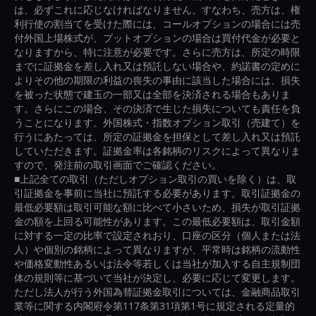
は、必ずこれに応じなければなりません。すなわち、売方は、権
利行使の割当てを受けた際には、コールオプションの場合には売
付外国上場株式が、プットオプションの場合は買付代金が必要と
なりますから、特に注意が必要です。さらに売方は、所定の時限
までに証拠金を差し入れ又は預託しない場合や、約諾書の定めに
よりその他の期限の利益の喪失の事由に該当した場合には、損失
を被った状態で建玉の一部又は全部を決済される場合もありま
す。さらにこの場合、その決済で生じた損失についても責任を負
うことになります。外国株式・指数オプション取引（売建て）を
行うにあたっては、所定の証拠金を担保として差し入れ又は預託
していただきます。証拠金率は各銘柄のリスクによって異なりま
すので、発注前の取引画面でご確認ください。
■上記全ての取引（ただしオプション取引の買いを除く）は、取
引証拠金を事前に当社に預託する必要があります。取引証拠金の
最低必要額は取引可能な額に比べて小さいため、損失が取引証拠
金の額を上回る可能性があります。この最低必要額は、取引金額
に対する一定の比率で設定されおり、口座の区分（個人または法
人）や個別の銘柄によって異なりますが、平常時は銘柄の流動性
や価格変動性あるいは法令等若しくは当社が加入する自主規制団
体の規則等に基づいて当社が決定し、必要に応じて変更します。
ただし法人が行う外国為替証拠金取引については、金融商品取引
業等に関する内閣府令第117条第31項第1号に規定される定量的