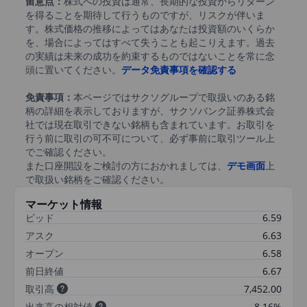
留意点：
株式への投資は通常、長期的な投資からリターン
を得ることを期待して行うものですが、リスクが伴いま
す。株式価格の推移によってはあなたは投資額のいくらか
を、場合によってはすべて失うことも起こりえます。過去
の実績は未来の成功を約束するものではないことを常に念
頭に置いてください。
データ免責事項を確認する
免責事項：
本ページではサクソグループで取扱いのある銘
柄の詳細を表示しておりますが、サクソバンク証券株式会
社では現在取引できない銘柄も含まれています。お取引を
行う前に取引の可不可について、必ず事前に取引ツール上
でご確認ください。
また口座開設をご検討の方におかれましては、
デモ画面
上
で取扱い銘柄をご確認ください。
マーケット情報
ビッド
6.59
アスク
6.63
オープン
6.58
前日終値
6.67
取引高
7,452.00
出来高の相対値
8.16%