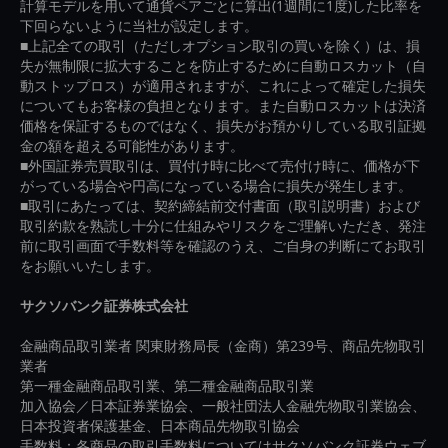
計算モデルを用いて通貨ペアごとに算出(1週間に1度)した比率を
下回らないように当社が設定します。
■上記全ての取引（ただしオプション取引の買いを除く）は、損
失が無制限に拡大することを防止するために自動ロスカット（自
動ストップロス）が適用されますが、これによって確定した損失
についてもお客様の負担となります。また自動ロスカットは決済
価格を保証するものではなく、損失がお預かりしている取引証拠
金の額を超える可能性があります。
■外国証券売買取引は、買付け時に比べて売付け時に、価格が下
がっている場合や円高になっている場合に損失が発生します。
■取引にあたっては、契約締結前交付書面（取引説明書）および
取引約款を熟読し十分に仕組みやリスクをご理解いただき、発注
前に取引画面で手数料等を確認のうえ、ご自身の判断にてお取引
をお願いいたします。
サクソバンク証券株式会社
金融商品取引業者 関東財務局長（金商）第239号、商品先物取引
業者
第一種金融商品取引業、第二種金融商品取引業
加入協会／日本証券業協会、一般社団法人金融先物取引業協会、
日本投資者保護基金、日本商品先物取引協会
手数料：各商品の取引手数料についてはサクソバンク証券ウェブ