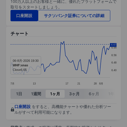
100万人以上のお客様と一緒に、優れたプラットフォームで
取引をスタートしましょう。
口座開設
サクソバンク証券についての詳細
チャート
Chart
6.67
6.64
Line chart with 68 data points.
6.56
06-8月-2026 19:30
The chart has 1 X axis displaying categories.
6.48
WHF:xnas
The chart has 1 Y axis displaying values. Data ra
Close
6.65
6.40
7月
13
17
21
28
8月
End of interactive chart.
1日
1週間
1ヶ月
3ヶ月
6ヶ月
1年
3
口座開設
をすると、高機能チャートや優れた分析ツー
ルがすべて利用可能になります。