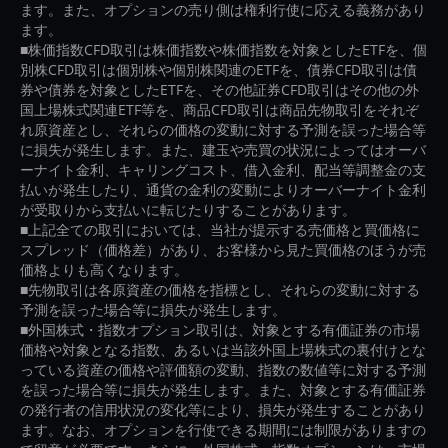
ます。また、オプションの売り側は権利行使に応える義務があり
ます。
■株価指数CFD取引は株価指数や株価指数を対象としたETFを、個
別株CFD取引は個別株や個別株関連のETFを、債券CFD取引は債
券や債券を対象としたETFを、その他証券CFD取引はその他の外
国上場株式関連ETF等を、商品CFD取引は商品先物取引をそれぞ
れ原資産とし、それらの価格の変動に対する予測を誤った場合等
に損失が発生します。また、建玉や売買の状況によってはオーバ
ーナイト金利、キャリングコスト、借入金利、配当等調整金の支
払いが発生したり、通貨の金利の変動によりオーバーナイト金利
が受取りから支払いに転じたりすることがあります。
■上記全ての取引においては、当社が提示する売価格と買価格に
スプレッド（価格差）があり、お客様から見た買価格のほうが売
価格よりも高くなります。
■先物取引は各原資産の価格を指標とし、それらの変動に対する
予測を誤った場合等に損失が発生します。
■外国株式・指数オプション取引は、対象とする有価証券の市場
価格や対象となる指数、あるいは当該外国上場株式の裏付けとな
っている資産の価格や評価額の変動、指数の数値等に対する予測
を誤った場合等に損失が発生します。また、対象とする有価証券
の発行者の信用状況の変化等により、損失が発生することがあり
ます。なお、オプションを行使できる期間には制限がありますの