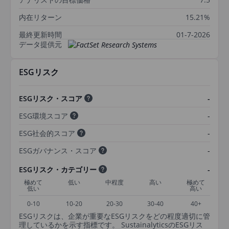
内在リターン
15.21%
最終更新時間
01-7-2026
データ提供元
ESGリスク
ESGリスク・スコア
-
ESG環境スコア
-
ESG社会的スコア
-
ESGガバナンス・スコア
-
ESGリスク・カテゴリー
-
極めて
低い
中程度
高い
極めて
低い
高い
0-10
10-20
20-30
30-40
40+
ESGリスクは、企業が重要なESGリスクをどの程度適切に管
理しているかを示す指標です。 SustainalyticsのESGリス