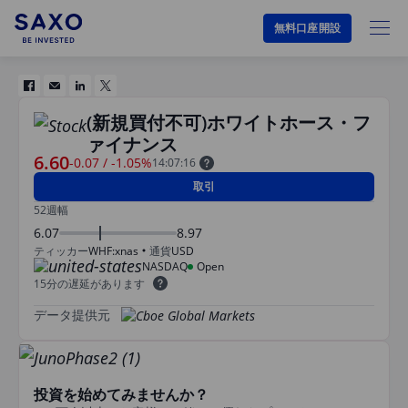
無料口座開設
(新規買付不可)ホワイトホース・フ
ァイナンス
6.60
-0.07
/
-1.05%
14:07:16
取引
52週幅
6.07
8.97
ティッカー
WHF:xnas
通貨
USD
NASDAQ
Open
15分の遅延があります
データ提供元
投資を始めてみませんか？