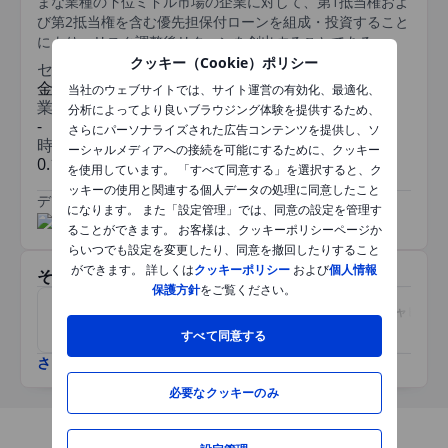
まな業種の下位ミドル市場の企業に対して、第1抵当権およ
び第2抵当権を含む優先担保付ローンを組成・投資すること
により、リスク調整後リターンを創出することである。
クッキー（Cookie）ポリシー
セクター
金融
当社のウェブサイトでは、サイト運営の有効化、最適化、
業種
分析によってより良いブラウジング体験を提供するため、
-
さらにパーソナライズされた広告コンテンツを提供し、ソ
時価総額
ーシャルメディアへの接続を可能にするために、クッキー
0.140671075bn
を使用しています。 「すべて同意する」を選択すると、ク
ッキーの使用と関連する個人データの処理に同意したこと
データ提供元
/
になります。 また「設定管理」では、同意の設定を管理す
ることができます。 お客様は、クッキーポリシーページか
らいつでも設定を変更したり、同意を撤回したりすること
ができます。 詳しくは
クッキーポリシー
および
個人情報
その他関連銘柄
保護方針
をご覧ください。
チェリーヒル・モーゲージ・
(新規買付不可)OFS キャピタ
インベストメント
ルコーポレーション
すべて同意する
さらに表示
必要なクッキーのみ