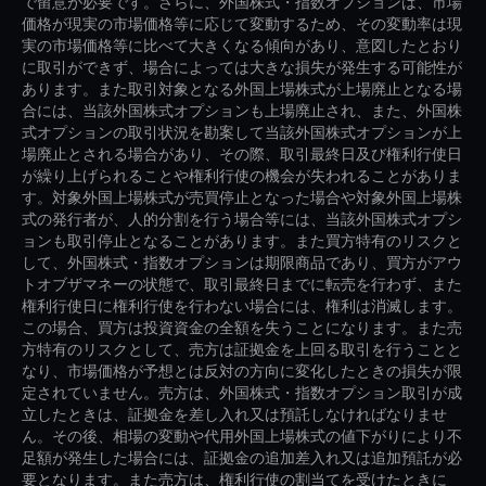
で留意が必要です。さらに、外国株式・指数オプションは、市場
価格が現実の市場価格等に応じて変動するため、その変動率は現
実の市場価格等に比べて大きくなる傾向があり、意図したとおり
に取引ができず、場合によっては大きな損失が発生する可能性が
あります。また取引対象となる外国上場株式が上場廃止となる場
合には、当該外国株式オプションも上場廃止され、また、外国株
式オプションの取引状況を勘案して当該外国株式オプションが上
場廃止とされる場合があり、その際、取引最終日及び権利行使日
が繰り上げられることや権利行使の機会が失われることがありま
す。対象外国上場株式が売買停止となった場合や対象外国上場株
式の発行者が、人的分割を行う場合等には、当該外国株式オプシ
ョンも取引停止となることがあります。また買方特有のリスクと
して、外国株式・指数オプションは期限商品であり、買方がアウ
トオブザマネーの状態で、取引最終日までに転売を行わず、また
権利行使日に権利行使を行わない場合には、権利は消滅します。
この場合、買方は投資資金の全額を失うことになります。また売
方特有のリスクとして、売方は証拠金を上回る取引を行うことと
なり、市場価格が予想とは反対の方向に変化したときの損失が限
定されていません。売方は、外国株式・指数オプション取引が成
立したときは、証拠金を差し入れ又は預託しなければなりませ
ん。その後、相場の変動や代用外国上場株式の値下がりにより不
足額が発生した場合には、証拠金の追加差入れ又は追加預託が必
要となります。また売方は、権利行使の割当てを受けたときに