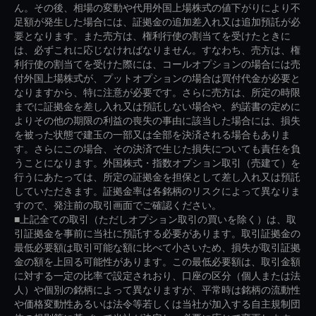
ん。その後、相場の変動や代用外国上場株式の値下がりにより不
足額が発生した場合には、証拠金の追加差入れ又は追加預託が必
要となります。また売方は、権利行使の割当てを受けたときに
は、必ずこれに応じなければなりません。すなわち、売方は、権
利行使の割当てを受けた際には、コールオプションの場合には売
付外国上場株式が、プットオプションの場合は買付代金が必要と
なりますから、特に注意が必要です。さらに売方は、所定の時限
までに証拠金を差し入れ又は預託しない場合や、約諾書の定めに
よりその他の期限の利益の喪失の事由に該当した場合には、損失
を被った状態で建玉の一部又は全部を決済される場合もありま
す。さらにこの場合、その決済で生じた損失についても責任を負
うことになります。外国株式・指数オプション取引（売建て）を
行うにあたっては、所定の証拠金を担保として差し入れ又は預託
していただきます。証拠金率は各銘柄のリスクによって異なりま
すので、発注前の取引画面でご確認ください。
■上記全ての取引（ただしオプション取引の買いを除く）は、取
引証拠金を事前に当社に預託する必要があります。取引証拠金の
最低必要額は取引可能な額に比べて小さいため、損失が取引証拠
金の額を上回る可能性があります。この最低必要額は、取引金額
に対する一定の比率で設定されおり、口座の区分（個人または法
人）や個別の銘柄によって異なりますが、平常時は銘柄の流動性
や価格変動性あるいは法令等若しくは当社が加入する自主規制団