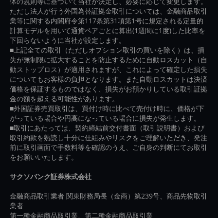
体の規則等に基づいて当社が決定し、必要に応じて変更します。
ただし法人が行う外国為替証拠金取引については、金融商品取引
業等に関する内閣府令第117条第31項第1号に規定される定量的
計算モデルを用いて通貨ペアごとに算出(1週間に1度)した比率を
下回らないように当社が設定します。
■上記全ての取引（ただしオプション取引の買いを除く）は、損
失が無制限に拡大することを防止するために自動ロスカット（自
動ストップロス）が適用されますが、これによって確定した損失
についてもお客様の負担となります。また自動ロスカットは決済
価格を保証するものではなく、損失がお預かりしている取引証拠
金の額を超える可能性があります。
■外国証券売買取引は、買付け時に比べて売付け時に、価格が下
がっている場合や円高になっている場合に損失が発生します。
■取引にあたっては、契約締結前交付書面（取引説明書）および
取引約款を熟読し十分に仕組みやリスクをご理解いただき、発注
前に取引画面で手数料等を確認のうえ、ご自身の判断にてお取引
をお願いいたします。
サクソバンク証券株式会社
金融商品取引業者 関東財務局長（金商）第239号、商品先物取引
業者
第一種金融商品取引業、第二種金融商品取引業