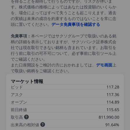
を得ることを期待して行うものですが、リスクが伴いま
す。株式価格の推移によってはあなたは投資額のいくらか
を、場合によってはすべて失うことも起こりえます。過去
の実績は未来の成功を約束するものではないことを常に念
頭に置いてください。
データ免責事項を確認する
免責事項：
本ページではサクソグループで取扱いのある銘
柄の詳細を表示しておりますが、サクソバンク証券株式会
社では現在取引できない銘柄も含まれています。お取引を
行う前に取引の可不可について、必ず事前に取引ツール上
でご確認ください。
また口座開設をご検討の方におかれましては、
デモ画面
上
で取扱い銘柄をご確認ください。
マーケット情報
ビッド
117.28
アスク
117.36
オープン
114.89
前日終値
115.65
取引高
811,990.00
出来高の相対値
91.64%