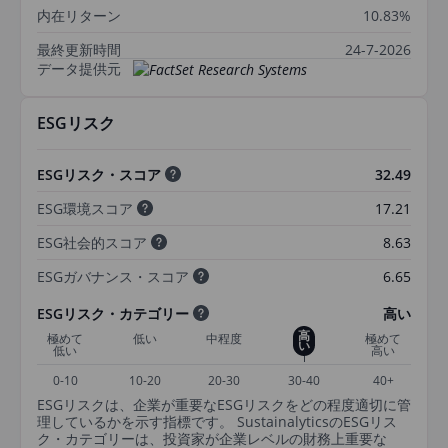
内在リターン
10.83%
最終更新時間
24-7-2026
データ提供元
ESGリスク
ESGリスク・スコア
32.49
ESG環境スコア
17.21
ESG社会的スコア
8.63
ESGガバナンス・スコア
6.65
ESGリスク・カテゴリー
高い
高
極めて
低い
中程度
極めて
い
低い
高い
0-10
10-20
20-30
30-40
40+
ESGリスクは、企業が重要なESGリスクをどの程度適切に管
理しているかを示す指標です。 SustainalyticsのESGリス
ク・カテゴリーは、投資家が企業レベルの財務上重要な