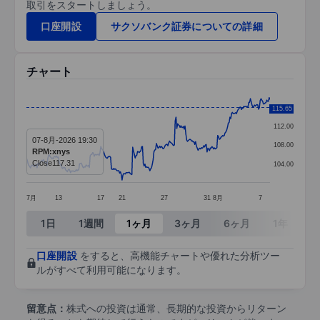
取引をスタートしましょう。
口座開設
サクソバンク証券についての詳細
チャート
Chart
116.00
115.65
Line chart with 299 data points.
112.00
07-8月-2026 19:30
The chart has 1 X axis displaying categories.
108.00
RPM:xnys
The chart has 1 Y axis displaying values. Data ra
Close
117.31
104.00
7月
13
17
21
27
31
8月
7
End of interactive chart.
1日
1週間
1ヶ月
3ヶ月
6ヶ月
1年
3
口座開設
をすると、高機能チャートや優れた分析ツー
ルがすべて利用可能になります。
留意点：
株式への投資は通常、長期的な投資からリターン