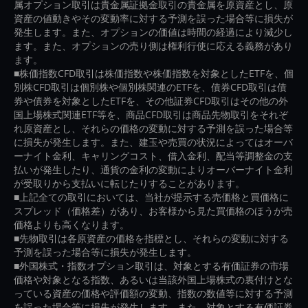
属オプション取引は貴金属証拠金取引の貴金属を原資産とし、原
資産の値動きやその変動率に対する予測を誤った場合等に損失が
発生します。また、オプションの価値は時間の経過により減少し
ます。また、オプションの売り側は権利行使に応える義務があり
ます。
■株価指数CFD取引は株価指数や株価指数を対象としたETFを、個
別株CFD取引は個別株や個別株関連のETFを、債券CFD取引は債
券や債券を対象としたETFを、その他証券CFD取引はその他の外
国上場株式関連ETF等を、商品CFD取引は商品先物取引をそれぞ
れ原資産とし、それらの価格の変動に対する予測を誤った場合等
に損失が発生します。また、建玉や売買の状況によってはオーバ
ーナイト金利、キャリングコスト、借入金利、配当等調整金の支
払いが発生したり、通貨の金利の変動によりオーバーナイト金利
が受取りから支払いに転じたりすることがあります。
■上記全ての取引においては、当社が提示する売価格と買価格に
スプレッド（価格差）があり、お客様から見た買価格のほうが売
価格よりも高くなります。
■先物取引は各原資産の価格を指標とし、それらの変動に対する
予測を誤った場合等に損失が発生します。
■外国株式・指数オプション取引は、対象とする有価証券の市場
価格や対象となる指数、あるいは当該外国上場株式の裏付けとな
っている資産の価格や評価額の変動、指数の数値等に対する予測
を誤った場合等に損失が発生します。また、対象とする有価証券