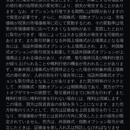
の発行者の信用状況の変化等により、損失が発生することがあり
ます。なお、オプションを行使できる期間には制限がありますの
で留意が必要です。さらに、外国株式・指数オプションは、市場
価格が現実の市場価格等に応じて変動するため、その変動率は現
実の市場価格等に比べて大きくなる傾向があり、意図したとおり
に取引ができず、場合によっては大きな損失が発生する可能性が
あります。また取引対象となる外国上場株式が上場廃止となる場
合には、当該外国株式オプションも上場廃止され、また、外国株
式オプションの取引状況を勘案して当該外国株式オプションが上
場廃止とされる場合があり、その際、取引最終日及び権利行使日
が繰り上げられることや権利行使の機会が失われることがありま
す。対象外国上場株式が売買停止となった場合や対象外国上場株
式の発行者が、人的分割を行う場合等には、当該外国株式オプシ
ョンも取引停止となることがあります。また買方特有のリスクと
して、外国株式・指数オプションは期限商品であり、買方がアウ
トオブザマネーの状態で、取引最終日までに転売を行わず、また
権利行使日に権利行使を行わない場合には、権利は消滅します。
この場合、買方は投資資金の全額を失うことになります。また売
方特有のリスクとして、売方は証拠金を上回る取引を行うことと
なり、市場価格が予想とは反対の方向に変化したときの損失が限
定されていません。売方は、外国株式・指数オプション取引が成
立したときは、証拠金を差し入れ又は預託しなければなりませ