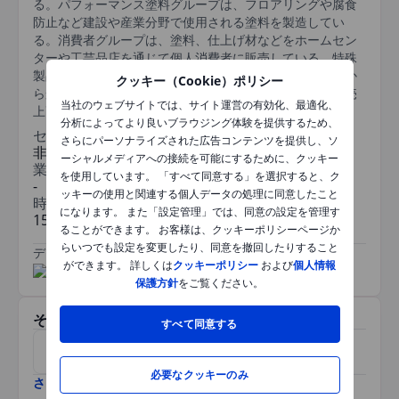
る。パフォーマンス塗料グループは、フロアリングや腐食
防止など建設や産業分野で使用される塗料を製造してい
る。消費者グループは、塗料、仕上げ材などをホームセン
ターや工芸品店を通じて個人消費者に販売している。特殊
製品グループは、他のグループとは異なるニッチな製品か
クッキー（Cookie）ポリシー
ら船舶塗料や食用塗料まで様々な製品を販売している。売
当社のウェブサイトでは、サイト運営の有効化、最適化、
上高の大半は建設製品および北米から得ている。
分析によってより良いブラウジング体験を提供するため、
セクター
さらにパーソナライズされた広告コンテンツを提供し、ソ
非エネルギー材料
ーシャルメディアへの接続を可能にするために、クッキー
業種
を使用しています。 「すべて同意する」を選択すると、ク
-
ッキーの使用と関連する個人データの処理に同意したこと
時価総額
になります。 また「設定管理」では、同意の設定を管理す
15bn
ることができます。 お客様は、クッキーポリシーページか
らいつでも設定を変更したり、同意を撤回したりすること
データ提供元
/
ができます。 詳しくは
クッキーポリシー
および
個人情報
保護方針
をご覧ください。
その他関連銘柄
すべて同意する
マスコ
ユナム・グループ
必要なクッキーのみ
さらに表示