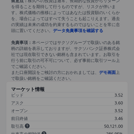
留意点：
株式への投資は通常、長期的な投資からリターン
を得ることを期待して行うものですが、リスクが伴いま
す。株式価格の推移によってはあなたは投資額のいくらか
を、場合によってはすべて失うことも起こりえます。過去
の実績は未来の成功を約束するものではないことを常に念
頭に置いてください。
データ免責事項を確認する
免責事項：
本ページではサクソグループで取扱いのある銘
柄の詳細を表示しておりますが、サクソバンク証券株式会
社では現在取引できない銘柄も含まれています。お取引を
行う前に取引の可不可について、必ず事前に取引ツール上
でご確認ください。
また口座開設をご検討の方におかれましては、
デモ画面
上
で取扱い銘柄をご確認ください。
マーケット情報
ビッド
3.52
アスク
3.60
オープン
3.52
前日終値
3.46
取引高
50,121.00
出来高の相対値
286.95%