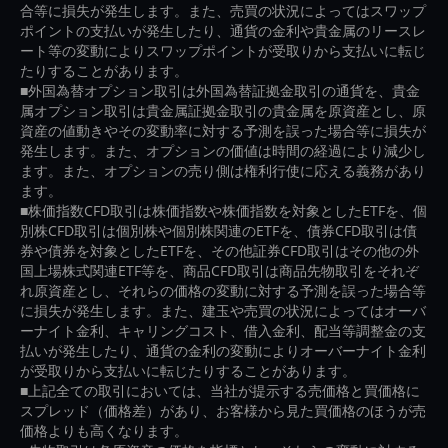
合等に損失が発生します。また、売買の状況によってはスワップ
ポイントの支払いが発生したり、通貨の金利や貴金属のリースレ
ート等の変動によりスワップポイントが受取りから支払いに転じ
たりすることがあります。
■外国為替オプション取引は外国為替証拠金取引の通貨を、貴金
属オプション取引は貴金属証拠金取引の貴金属を原資産とし、原
資産の値動きやその変動率に対する予測を誤った場合等に損失が
発生します。また、オプションの価値は時間の経過により減少し
ます。また、オプションの売り側は権利行使に応える義務があり
ます。
■株価指数CFD取引は株価指数や株価指数を対象としたETFを、個
別株CFD取引は個別株や個別株関連のETFを、債券CFD取引は債
券や債券を対象としたETFを、その他証券CFD取引はその他の外
国上場株式関連ETF等を、商品CFD取引は商品先物取引をそれぞ
れ原資産とし、それらの価格の変動に対する予測を誤った場合等
に損失が発生します。また、建玉や売買の状況によってはオーバ
ーナイト金利、キャリングコスト、借入金利、配当等調整金の支
払いが発生したり、通貨の金利の変動によりオーバーナイト金利
が受取りから支払いに転じたりすることがあります。
■上記全ての取引においては、当社が提示する売価格と買価格に
スプレッド（価格差）があり、お客様から見た買価格のほうが売
価格よりも高くなります。