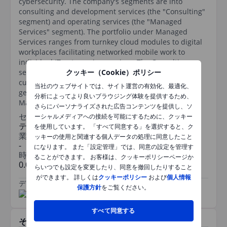
cybersecurity. The company's segments are into
consulting and development services (the "Consulting"
segment) and operating services (the "Managed
Services" segment). The portfolio under Managed
Services ranges from turnkey cloud modules to digital
workplaces facilitating networked mobile work to
individual IT outsourcing services. The Consulting
segment comprises a variety of consulting and
クッキー（Cookie）ポリシー
customised development services. The company
当社のウェブサイトでは、サイト運営の有効化、最適化、
generates the majority of its revenue from the
分析によってより良いブラウジング体験を提供するため、
Managed Services segment.
さらにパーソナライズされた広告コンテンツを提供し、ソ
セクター
ーシャルメディアへの接続を可能にするために、クッキー
テクノロジー
を使用しています。 「すべて同意する」を選択すると、ク
業種
ッキーの使用と関連する個人データの処理に同意したこと
-
になります。 また「設定管理」では、同意の設定を管理す
時価総額
ることができます。 お客様は、クッキーポリシーページか
0.086209014bn
らいつでも設定を変更したり、同意を撤回したりすること
ができます。 詳しくは
クッキーポリシー
および
個人情報
データ提供元
/
保護方針
をご覧ください。
すべて同意する
その他関連銘柄