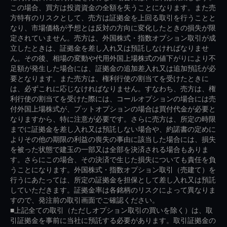
この場合、買方は投資資金の全額を失うことになります。また売
方特有のリスクとして、売方は証拠金を上回る取引を行うことと
なり、市場価格が予想とは反対の方向に変化したときの損失が限
定されていません。売方は、外国株式・指数オプション取引が成
立したときは、証拠金を差し入れ又は預託しなければなりませ
ん。その後、相場の変動や代用外国上場株式の値下がりにより不
足額が発生した場合には、証拠金の追加差入れ又は追加預託が必
要となります。また売方は、権利行使の割当てを受けたときに
は、必ずこれに応じなければなりません。すなわち、売方は、権
利行使の割当てを受けた際には、コールオプションの場合には売
付外国上場株式が、プットオプションの場合は買付代金が必要と
なりますから、特に注意が必要です。さらに売方は、所定の時限
までに証拠金を差し入れ又は預託しない場合や、約諾書の定めに
よりその他の期限の利益の喪失の事由に該当した場合には、損失
を被った状態で建玉の一部又は全部を決済される場合もありま
す。さらにこの場合、その決済で生じた損失についても責任を負
うことになります。外国株式・指数オプション取引（売建て）を
行うにあたっては、所定の証拠金を担保として差し入れ又は預託
していただきます。証拠金率は各銘柄のリスクによって異なりま
すので、発注前の取引画面でご確認ください。
■上記全ての取引（ただしオプション取引の買いを除く）は、取
引証拠金を事前に当社に預託する必要があります。取引証拠金の