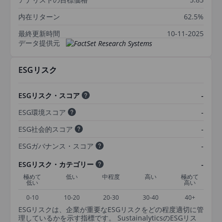
内在リターン
62.5%
最終更新時間
10-11-2025
データ提供元
ESGリスク
ESGリスク・スコア
-
ESG環境スコア
-
ESG社会的スコア
-
ESGガバナンス・スコア
-
ESGリスク・カテゴリー
-
極めて
低い
中程度
高い
極めて
低い
高い
0-10
10-20
20-30
30-40
40+
ESGリスクは、企業が重要なESGリスクをどの程度適切に管
理しているかを示す指標です。 SustainalyticsのESGリス