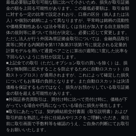
最低必要額は取引可能な額に比べて小さいため、損失が取引証拠
金の額を上回る可能性があります。この最低必要額は、取引金額
に対する一定の比率で設定されおり、口座の区分（個人または法
人）や個別の銘柄によって異なりますが、平常時は銘柄の流動性
や価格変動性あるいは法令等若しくは当社が加入する自主規制団
体の規則等に基づいて当社が決定し、必要に応じて変更します。
ただし法人が行う外国為替証拠金取引については、金融商品取引
業等に関する内閣府令第117条第31項第1号に規定される定量的
計算モデルを用いて通貨ペアごとに算出(1週間に1度)した比率を
下回らないように当社が設定します。
■上記全ての取引（ただしオプション取引の買いを除く）は、損
失が無制限に拡大することを防止するために自動ロスカット（自
動ストップロス）が適用されますが、これによって確定した損失
についてもお客様の負担となります。また自動ロスカットは決済
価格を保証するものではなく、損失がお預かりしている取引証拠
金の額を超える可能性があります。
■外国証券売買取引は、買付け時に比べて売付け時に、価格が下
がっている場合や円高になっている場合に損失が発生します。
■取引にあたっては、契約締結前交付書面（取引説明書）および
取引約款を熟読し十分に仕組みやリスクをご理解いただき、発注
前に取引画面で手数料等を確認のうえ、ご自身の判断にてお取引
をお願いいたします。