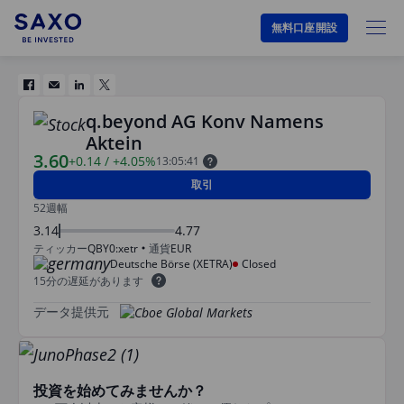
無料口座開設
q.beyond AG Konv Namens
Aktein
3.60
+0.14
/
+4.05%
13:05:41
取引
52週幅
3.14
4.77
ティッカー
QBY0:xetr
通貨
EUR
Deutsche Börse (XETRA)
Closed
15分の遅延があります
データ提供元
投資を始めてみませんか？