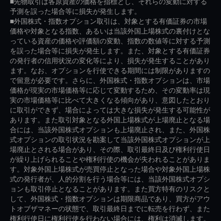
■先物取引は各原資産の価格を指標とし、それらの変動に対する
予測を誤った場合等に損失が発生します。
■外国株式・指数オプション取引は、対象とする有価証券の市場
価格や対象となる指数、あるいは当該外国上場株式の裏付けとな
っている資産の価格や評価額の変動、指数の数値等に対する予測
を誤った場合等に損失が発生します。また、対象とする有価証券
の発行者の信用状況の変化等により、損失が発生することがあり
ます。なお、オプションを行使できる期間には制限がありますの
で留意が必要です。さらに、外国株式・指数オプションは、市場
価格が現実の市場価格等に応じて変動するため、その変動率は現
実の市場価格等に比べて大きくなる傾向があり、意図したとおり
に取引ができず、場合によっては大きな損失が発生する可能性が
あります。また取引対象となる外国上場株式が上場廃止となる場
合には、当該外国株式オプションも上場廃止され、また、外国株
式オプションの取引状況を勘案して当該外国株式オプションが上
場廃止とされる場合があり、その際、取引最終日及び権利行使日
が繰り上げられることや権利行使の機会が失われることがありま
す。対象外国上場株式が売買停止となった場合や対象外国上場株
式の発行者が、人的分割を行う場合等には、当該外国株式オプシ
ョンも取引停止となることがあります。また買方特有のリスクと
して、外国株式・指数オプションは期限商品であり、買方がアウ
トオブザマネーの状態で、取引最終日までに転売を行わず、また
権利行使日に権利行使を行わない場合には、権利は消滅します。