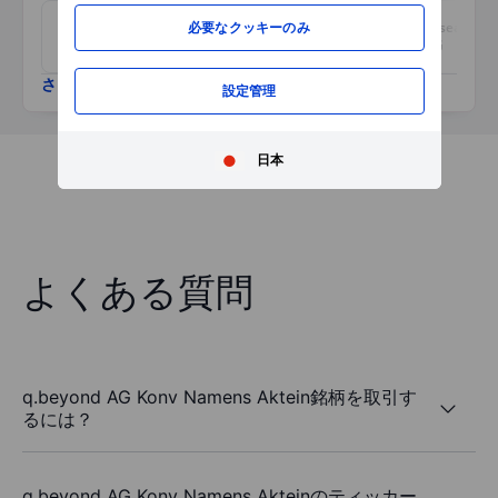
B.R.A.I.N. Biotech Research
必要なクッキーのみ
ＭＳインダストリー
and Info Network AG
さらに表示
設定管理
日本
よくある質問
q.beyond AG Konv Namens Aktein銘柄を取引す
るには？
q.beyond AG Konv Namens Akteinのティッカー