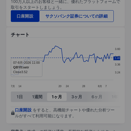
100万人以上のお客様と一緒に、優れたプラットフォームで
取引をスタートしましょう。
口座開設
サクソバンク証券についての詳細
チャート
Chart
3.60
Line chart with 70 data points.
3.48
3.46
07-8月-2026 11:00
The chart has 1 X axis displaying categories.
3.36
QBY0:xetr
The chart has 1 Y axis displaying values. Data ra
Close
3.52
3.24
7月
14
20
24
28
8月
7
End of interactive chart.
1日
1週間
1ヶ月
3ヶ月
6ヶ月
1年
3
口座開設
をすると、高機能チャートや優れた分析ツー
ルがすべて利用可能になります。