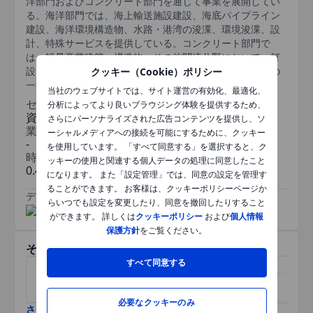
洋部門およびコンクリート部門を通じて事業を展開してい
る。海洋部門では、海上輸送施設建設、海底パイプライン
建設、海洋環境構造物、水路・港湾の浚渫、環境浚渫、設
計、特殊サービスを提供している。コンクリート部門で
は、軽量商業建築、構造物、その他関連分野において、打
設・仕上げ、整地、墨出し、型枠、鉄筋・メッシュなどの
クッキー（Cookie）ポリシー
一括施工サービスを提供している。
当社のウェブサイトでは、サイト運営の有効化、最適化、
セクター
分析によってより良いブラウジング体験を提供するため、
資本財
さらにパーソナライズされた広告コンテンツを提供し、ソ
業種
ーシャルメディアへの接続を可能にするために、クッキー
-
を使用しています。 「すべて同意する」を選択すると、ク
時価総額
ッキーの使用と関連する個人データの処理に同意したこと
0.418316449bn
になります。 また「設定管理」では、同意の設定を管理す
ることができます。 お客様は、クッキーポリシーページか
データ提供元
/
らいつでも設定を変更したり、同意を撤回したりすること
ができます。 詳しくは
クッキーポリシー
および
個人情報
保護方針
をご覧ください。
その他関連銘柄
すべて同意する
ネイチャーズサンシャインプ
ファイブロ・アニマル・ヘル
ロダクツ
ス
必要なクッキーのみ
さらに表示