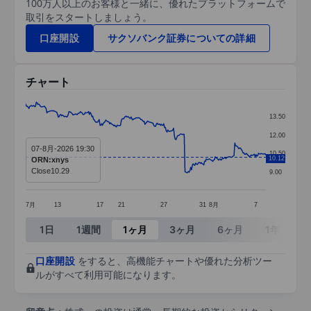
100万人以上のお客様と一緒に、優れたプラットフォームで
取引をスタートしましょう。
口座開設
サクソバンク証券についての詳細
チャート
Chart
13.50
Line chart with 295 data points.
12.00
07-8月-2026 19:30
The chart has 1 X axis displaying categories.
10.50
10.12
ORN:xnys
The chart has 1 Y axis displaying values. Data ra
Close
10.29
9.00
7月
13
17
21
27
31
8月
7
End of interactive chart.
1日
1週間
1ヶ月
3ヶ月
6ヶ月
1年
3
口座開設
をすると、高機能チャートや優れた分析ツー
ルがすべて利用可能になります。