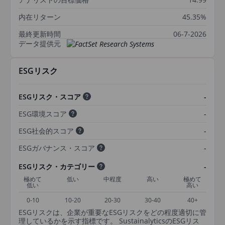
内在リターン
45.35%
最終更新時間
06-7-2026
データ提供元
ESGリスク
ESGリスク・スコア
-
ESG環境スコア
-
ESG社会的スコア
-
ESGガバナンス・スコア
-
ESGリスク・カテゴリー
-
極めて
低い
中程度
高い
極めて
低い
高い
0-10
10-20
20-30
30-40
40+
ESGリスクは、企業が重要なESGリスクをどの程度適切に管
理しているかを示す指標です。 SustainalyticsのESGリス