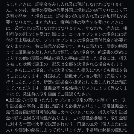
立したときは、証拠金を差し入れ又は預託しなければなりませ
ん。その後、相場の変動や代用外国上場株式の値下がりにより不
足額が発生した場合には、証拠金の追加差入れ又は追加預託が必
要となります。また売方は、権利行使の割当てを受けたときに
は、必ずこれに応じなければなりません。すなわち、売方は、権
利行使の割当てを受けた際には、コールオプションの場合には売
付外国上場株式が、プットオプションの場合は買付代金が必要と
なりますから、特に注意が必要です。さらに売方は、所定の時限
までに証拠金を差し入れ又は預託しない場合や、約諾書の定めに
よりその他の期限の利益の喪失の事由に該当した場合には、損失
を被った状態で建玉の一部又は全部を決済される場合もありま
す。さらにこの場合、その決済で生じた損失についても責任を負
うことになります。外国株式・指数オプション取引（売建て）を
行うにあたっては、所定の証拠金を担保として差し入れ又は預託
していただきます。証拠金率は各銘柄のリスクによって異なりま
すので、発注前の取引画面でご確認ください。
■上記全ての取引（ただしオプション取引の買いを除く）は、取
引証拠金を事前に当社に預託する必要があります。取引証拠金の
最低必要額は取引可能な額に比べて小さいため、損失が取引証拠
金の額を上回る可能性があります。この最低必要額は、取引金額
に対する一定の比率で設定されおり、口座の区分（個人または法
人）や個別の銘柄によって異なりますが、平常時は銘柄の流動性