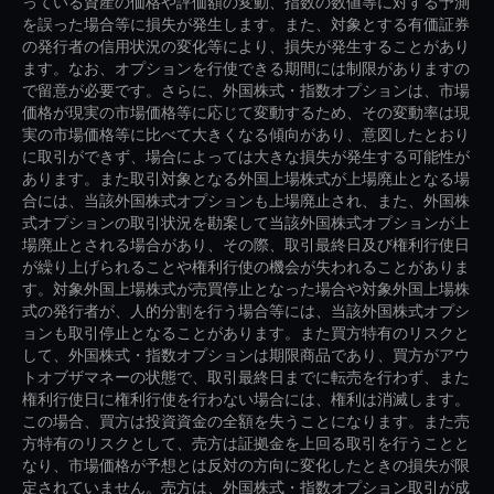
っている資産の価格や評価額の変動、指数の数値等に対する予測
を誤った場合等に損失が発生します。また、対象とする有価証券
の発行者の信用状況の変化等により、損失が発生することがあり
ます。なお、オプションを行使できる期間には制限がありますの
で留意が必要です。さらに、外国株式・指数オプションは、市場
価格が現実の市場価格等に応じて変動するため、その変動率は現
実の市場価格等に比べて大きくなる傾向があり、意図したとおり
に取引ができず、場合によっては大きな損失が発生する可能性が
あります。また取引対象となる外国上場株式が上場廃止となる場
合には、当該外国株式オプションも上場廃止され、また、外国株
式オプションの取引状況を勘案して当該外国株式オプションが上
場廃止とされる場合があり、その際、取引最終日及び権利行使日
が繰り上げられることや権利行使の機会が失われることがありま
す。対象外国上場株式が売買停止となった場合や対象外国上場株
式の発行者が、人的分割を行う場合等には、当該外国株式オプシ
ョンも取引停止となることがあります。また買方特有のリスクと
して、外国株式・指数オプションは期限商品であり、買方がアウ
トオブザマネーの状態で、取引最終日までに転売を行わず、また
権利行使日に権利行使を行わない場合には、権利は消滅します。
この場合、買方は投資資金の全額を失うことになります。また売
方特有のリスクとして、売方は証拠金を上回る取引を行うことと
なり、市場価格が予想とは反対の方向に変化したときの損失が限
定されていません。売方は、外国株式・指数オプション取引が成