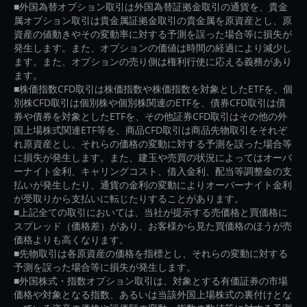
■外国為替オプション取引は外国為替証拠金取引の通貨を、貴金
属オプション取引は貴金属証拠金取引の貴金属を原資産とし、原
資産の値動きやその変動率に対する予測を誤った場合等に損失が
発生します。また、オプションの価値は時間の経過により減少し
ます。また、オプションの売り側は権利行使に応える義務があり
ます。
■株価指数CFD取引は株価指数や株価指数を対象としたETFを、個
別株CFD取引は個別株や個別株関連のETFを、債券CFD取引は債
券や債券を対象としたETFを、その他証券CFD取引はその他の外
国上場株式関連ETF等を、商品CFD取引は商品先物取引をそれぞ
れ原資産とし、それらの価格の変動に対する予測を誤った場合等
に損失が発生します。また、建玉や売買の状況によってはオーバ
ーナイト金利、キャリングコスト、借入金利、配当等調整金の支
払いが発生したり、通貨の金利の変動によりオーバーナイト金利
が受取りから支払いに転じたりすることがあります。
■上記全ての取引においては、当社が提示する売価格と買価格に
スプレッド（価格差）があり、お客様から見た買価格のほうが売
価格よりも高くなります。
■先物取引は各原資産の価格を指標とし、それらの変動に対する
予測を誤った場合等に損失が発生します。
■外国株式・指数オプション取引は、対象とする有価証券の市場
価格や対象となる指数、あるいは当該外国上場株式の裏付けとな