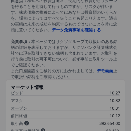
留意点：
株式への投資は通常、長期的な投資からリターン
を得ることを期待して行うものですが、リスクが伴いま
す。株式価格の推移によってはあなたは投資額のいくらか
を、場合によってはすべて失うことも起こりえます。過去
の実績は未来の成功を約束するものではないことを常に念
頭に置いてください。
データ免責事項を確認する
免責事項：
本ページではサクソグループで取扱いのある銘
柄の詳細を表示しておりますが、サクソバンク証券株式会
社では現在取引できない銘柄も含まれています。お取引を
行う前に取引の可不可について、必ず事前に取引ツール上
でご確認ください。
また口座開設をご検討の方におかれましては、
デモ画面
上
で取扱い銘柄をご確認ください。
マーケット情報
ビッド
10.27
アスク
10.32
オープン
10.31
前日終値
10.12
取引高
392,654.00
出来高の相対値
88.48%