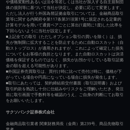
や価格変動性あるいは法令等若しくは当社が加入する自主規制団
体の規則等に基づいて当社が決定し、必要に応じて変更します。
ただし法人が行う外国為替証拠金取引については、金融商品取引
業等に関する内閣府令第117条第31項第1号に規定される定量的
計算モデルを用いて通貨ペアごとに算出(1週間に1度)した比率を
下回らないように当社が設定します。
■上記全ての取引（ただしオプション取引の買いを除く）は、損
失が無制限に拡大することを防止するために自動ロスカット（自
動ストップロス）が適用されますが、これによって確定した損失
についてもお客様の負担となります。また自動ロスカットは決済
価格を保証するものではなく、損失がお預かりしている取引証拠
金の額を超える可能性があります。
■外国証券売買取引は、買付け時に比べて売付け時に、価格が下
がっている場合や円高になっている場合に損失が発生します。
■取引にあたっては、契約締結前交付書面（取引説明書）および
取引約款を熟読し十分に仕組みやリスクをご理解いただき、発注
前に取引画面で手数料等を確認のうえ、ご自身の判断にてお取引
をお願いいたします。
サクソバンク証券株式会社
金融商品取引業者 関東財務局長（金商）第239号、商品先物取引
業者