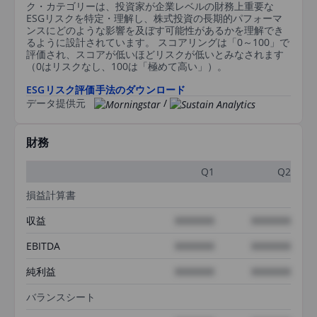
ク・カテゴリーは、投資家が企業レベルの財務上重要な
ESGリスクを特定・理解し、株式投資の長期的パフォーマ
ンスにどのような影響を及ぼす可能性があるかを理解でき
るように設計されています。 スコアリングは「0～100」で
評価され、スコアが低いほどリスクが低いとみなされます
（0はリスクなし、100は「極めて高い」）。
ESGリスク評価手法のダウンロード
データ提供元
/
財務
Q1
Q2
損益計算書
収益
XXXXXXX
XXXXXXX
EBITDA
XXXXXXX
XXXXXXX
純利益
XXXXXXX
XXXXXXX
バランスシート