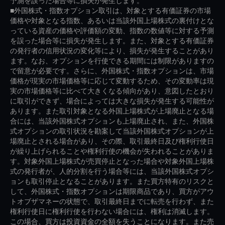
予測を誤った場合等に損失が発生します。
■外国株式・指数オプション取引は、対象とする有価証券の市場
価格や対象となる指数、あるいは当該外国上場株式の裏付けとな
っている資産の価格や評価額の変動、指数の数値等に対する予測
を誤った場合等に損失が発生します。また、対象とする有価証券
の発行者の信用状況の変化等により、損失が発生することがあり
ます。なお、オプションを行使できる期間には制限がありますの
で留意が必要です。さらに、外国株式・指数オプションは、市場
価格が現実の市場価格等に応じて変動するため、その変動率は現
実の市場価格等に比べて大きくなる傾向があり、意図したとおり
に取引ができず、場合によっては大きな損失が発生する可能性が
あります。また取引対象となる外国上場株式が上場廃止となる場
合には、当該外国株式オプションも上場廃止され、また、外国株
式オプションの取引状況を勘案して当該外国株式オプションが上
場廃止とされる場合があり、その際、取引最終日及び権利行使日
が繰り上げられることや権利行使の機会が失われることがありま
す。対象外国上場株式が売買停止となった場合や対象外国上場株
式の発行者が、人的分割を行う場合等には、当該外国株式オプシ
ョンも取引停止となることがあります。また買方特有のリスクと
して、外国株式・指数オプションは期限商品であり、買方がアウ
トオブザマネーの状態で、取引最終日までに転売を行わず、また
権利行使日に権利行使を行わない場合には、権利は消滅します。
この場合、買方は投資資金の全額を失うことになります。また売