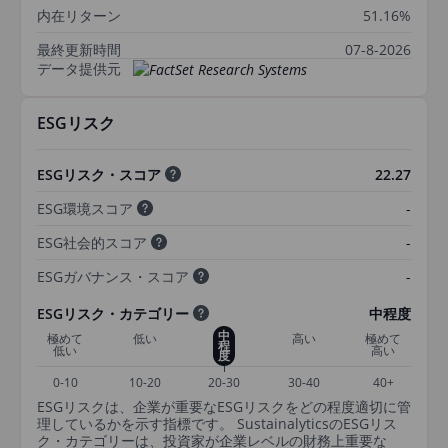
内在リターン
51.16%
最終更新時間
07-8-2026
データ提供元
ESGリスク
ESGリスク・スコア
22.27
ESG環境スコア
-
ESG社会的スコア
-
ESGガバナンス・スコア
-
ESGリスク・カテゴリー
中程度
中
極めて
低い
高い
極めて
程
低い
高い
度
0-10
10-20
20-30
30-40
40+
ESGリスクは、企業が重要なESGリスクをどの程度適切に管
理しているかを示す指標です。 SustainalyticsのESGリス
ク・カテゴリーは、投資家が企業レベルの財務上重要な