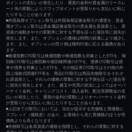
ポイントの支払いが発生したり、通貨の金利や貴金属のリースレ
ート等の変動によりスワップポイントが受取りから支払いに転じ
たりすることがあります。
■外国為替オプション取引は外国為替証拠金取引の通貨を、貴金
属オプション取引は貴金属証拠金取引の貴金属を原資産とし、原
資産の値動きやその変動率に対する予測を誤った場合等に損失が
発生します。また、オプションの価値は時間の経過により減少し
ます。また、オプションの売り側は権利行使に応える義務があり
ます。
■株価指数CFD取引は株価指数や株価指数を対象としたETFを、個
別株CFD取引は個別株や個別株関連のETFを、債券CFD取引は債
券や債券を対象としたETFを、その他証券CFD取引はその他の外
国上場株式関連ETF等を、商品CFD取引は商品先物取引をそれぞ
れ原資産とし、それらの価格の変動に対する予測を誤った場合等
に損失が発生します。また、建玉や売買の状況によってはオーバ
ーナイト金利、キャリングコスト、借入金利、配当等調整金の支
払いが発生したり、通貨の金利の変動によりオーバーナイト金利
が受取りから支払いに転じたりすることがあります。
■上記全ての取引においては、当社が提示する売価格と買価格に
スプレッド（価格差）があり、お客様から見た買価格のほうが売
価格よりも高くなります。
■先物取引は各原資産の価格を指標とし、それらの変動に対する