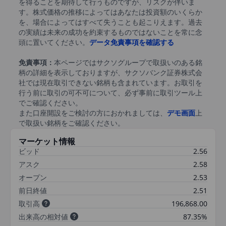
を得ることを期待して行うものですが、リスクが伴いま
す。株式価格の推移によってはあなたは投資額のいくらか
を、場合によってはすべて失うことも起こりえます。過去
の実績は未来の成功を約束するものではないことを常に念
頭に置いてください。
データ免責事項を確認する
免責事項：
本ページではサクソグループで取扱いのある銘
柄の詳細を表示しておりますが、サクソバンク証券株式会
社では現在取引できない銘柄も含まれています。お取引を
行う前に取引の可不可について、必ず事前に取引ツール上
でご確認ください。
また口座開設をご検討の方におかれましては、
デモ画面
上
で取扱い銘柄をご確認ください。
マーケット情報
ビッド
2.56
アスク
2.58
オープン
2.53
前日終値
2.51
取引高
196,868.00
出来高の相対値
87.35%