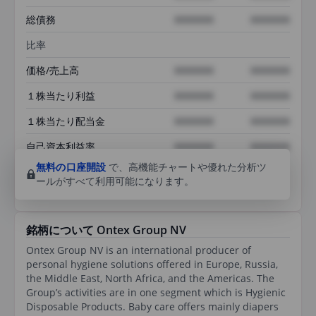
総債務
XXXXXXX
XXXXXXX
比率
価格/売上高
XXXXXXX
XXXXXXX
１株当たり利益
XXXXXXX
XXXXXXX
１株当たり配当金
XXXXXXX
XXXXXXX
自己資本利益率
XXXXXXX
XXXXXXX
無料の口座開設
で、高機能チャートや優れた分析ツ
ールがすべて利用可能になります。
銘柄について Ontex Group NV
Ontex Group NV is an international producer of
personal hygiene solutions offered in Europe, Russia,
the Middle East, North Africa, and the Americas. The
Group’s activities are in one segment which is Hygienic
Disposable Products. Baby care offers mainly diapers