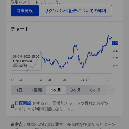
取引をスタートしましょう。
口座開設
サクソバンク証券についての詳細
チャート
Chart
2.51
2.50
Line chart with 329 data points.
2.40
07-8月-2026 15:00
The chart has 1 X axis displaying categories.
2.30
ONTEX:xbru
The chart has 1 Y axis displaying values. Data ra
Close
2.56
2.20
7月
13
17
21
27
31
8月
7
End of interactive chart.
1日
1週間
1ヶ月
3ヶ月
6ヶ月
1年
3
口座開設
をすると、高機能チャートや優れた分析ツー
ルがすべて利用可能になります。
留意点：
株式への投資は通常、長期的な投資からリターン