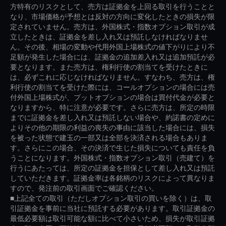
方特有のリスクとして、売方は証拠金を上回る取引を行うことと
なり、市場価格が予想とは反対の方向に変化したときの損失が限
定されていません。売方は、外国株式・指数オプション取引が成
立したときは、証拠金を差し入れ又は預託しなければなりませ
ん。その後、相場の変動や代用外国上場株式の値下がりにより不
足額が発生した場合には、証拠金の追加差入れ又は追加預託が必
要となります。また売方は、権利行使の割当てを受けたときに
は、必ずこれに応じなければなりません。すなわち、売方は、権
利行使の割当てを受けた際には、コールオプションの場合には売
付外国上場株式が、プットオプションの場合は買付代金が必要と
なりますから、特に注意が必要です。さらに売方は、所定の時限
までに証拠金を差し入れ又は預託しない場合や、約諾書の定めに
よりその他の期限の利益の喪失の事由に該当した場合には、損失
を被った状態で建玉の一部又は全部を決済される場合もありま
す。さらにこの場合、その決済で生じた損失についても責任を負
うことになります。外国株式・指数オプション取引（売建て）を
行うにあたっては、所定の証拠金を担保として差し入れ又は預託
していただきます。証拠金率は各銘柄のリスクによって異なりま
すので、発注前の取引画面でご確認ください。
■上記全ての取引（ただしオプション取引の買いを除く）は、取
引証拠金を事前に当社に預託する必要があります。取引証拠金の
最低必要額は取引可能な額に比べて小さいため、損失が取引証拠