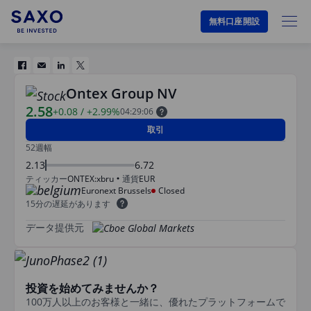
無料口座開設
Ontex Group NV
2.58
+0.08
/
+2.99%
04:29:06
取引
52週幅
2.13
6.72
ティッカー
ONTEX:xbru
通貨
EUR
Euronext Brussels
Closed
15分の遅延があります
データ提供元
投資を始めてみませんか？
100万人以上のお客様と一緒に、優れたプラットフォームで