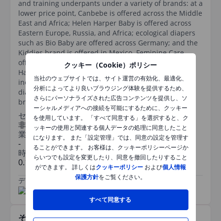
and training underpants under a variety of brands: at a
lower price point, Canbebe is offered across the Middle
East and Africa; Helen Harper Baby is offered across
Eastern Europe, Russia, and Africa; ecological diapers
such as Bio Baby are offered across Germany; and the
Kiddies brand is offered in Mexico. Feminine Care
offers towels, liners, and tampons under the Helen
クッキー（Cookie）ポリシー
Harper and Fiore brands. Adult Care offers
当社のウェブサイトでは、サイト運営の有効化、最適化、
incontinence products, pull-up pants, and adult
分析によってより良いブラウジング体験を提供するため、
diapers under the Serenity, Id, Canped and Euron
さらにパーソナライズされた広告コンテンツを提供し、ソ
brands.
ーシャルメディアへの接続を可能にするために、クッキー
セクター
を使用しています。 「すべて同意する」を選択すると、ク
非耐久消費財
ッキーの使用と関連する個人データの処理に同意したこと
業種
になります。 また「設定管理」では、同意の設定を管理す
-
ることができます。 お客様は、クッキーポリシーページか
時価総額
らいつでも設定を変更したり、同意を撤回したりすること
0.193993244bn
ができます。 詳しくは
クッキーポリシー
および
個人情報
保護方針
をご覧ください。
データ提供元
/
すべて同意する
その他関連銘柄