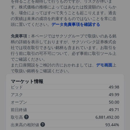
を得ることを期待して行うものですが、リスクが伴いま
す。株式価格の推移によってはあなたは投資額のいくらか
を、場合によってはすべて失うことも起こりえます。過去
の実績は未来の成功を約束するものではないことを常に念
頭に置いてください。
データ免責事項を確認する
免責事項：
本ページではサクソグループで取扱いのある銘
柄の詳細を表示しておりますが、サクソバンク証券株式会
社では現在取引できない銘柄も含まれています。お取引を
行う前に取引の可不可について、必ず事前に取引ツール上
でご確認ください。
また口座開設をご検討の方におかれましては、
デモ画面
上
で取扱い銘柄をご確認ください。
マーケット情報
ビッド
49.98
アスク
49.99
オープン
50.00
前日終値
49.71
取引高
6,881,492.00
出来高の相対値
93.44%