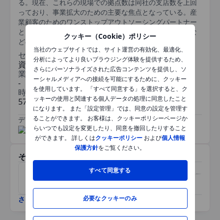
る。現在、これらの現場での拠点数は同社の支店数を上回
っており、事業拡大のための主要な焦点となっている。産
業顧客のためのワンストップアウトソーシングパートナー
として機能し、幅広いメンテナンス、修理、業務用備品な
クッキー（Cookie）ポリシー
どの付加価値サービスを提供する。
当社のウェブサイトでは、サイト運営の有効化、最適化、
セクター
分析によってより良いブラウジング体験を提供するため、
資本財
さらにパーソナライズされた広告コンテンツを提供し、ソ
業種
ーシャルメディアへの接続を可能にするために、クッキー
-
を使用しています。 「すべて同意する」を選択すると、ク
時価総額
ッキーの使用と関連する個人データの処理に同意したこと
57bn
になります。 また「設定管理」では、同意の設定を管理す
ることができます。 お客様は、クッキーポリシーページか
データ提供元
/
らいつでも設定を変更したり、同意を撤回したりすること
ができます。 詳しくは
クッキーポリシー
および
個人情報
保護方針
をご覧ください。
その他関連銘柄
すべて同意する
オライリー・オートモーティ
ロス・ストアーズ
ブ
必要なクッキーのみ
さらに表示