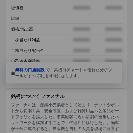
総債務
XXXXXXX
XXXXXXX
比率
価格/売上高
XXXXXXX
XXXXXXX
１株当たり利益
XXXXXXX
XXXXXXX
１株当たり配当金
XXXXXXX
XXXXXXX
自己資本利益率
XXXXXXX
XXXXXXX
無料の口座開設
で、高機能チャートや優れた分析ツ
ールがすべて利用可能になります。
銘柄について ファスナル
ファスナルは、産業小売業者として始まり、ナットやボル
トから切削工具、安全装置、および雑貨用品へと製品ポー
トフォリオを拡大した。事業顧客に近い店舗の密集したネ
ットワークを構築することで、代理店に移行した。。顧客
が十分に成長すると、自販機と自社の人員を現場に設置す