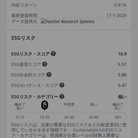
内在リターン
0.81%
最終更新時間
17-7-2026
データ提供元
ESGリスク
ESGリスク・スコア
16.9
ESG環境スコア
5.57
ESG社会的スコア
5.86
ESGガバナンス・スコア
5.47
ESGリスク・カテゴリー
低い
低
極めて
中程度
高い
極めて
い
低い
高い
0-10
10-20
20-30
30-40
40+
ESGリスクは、企業が重要なESGリスクをどの程度適切に管
理しているかを示す指標です。 SustainalyticsのESGリス
ク・カテゴリーは、投資家が企業レベルの財務上重要な