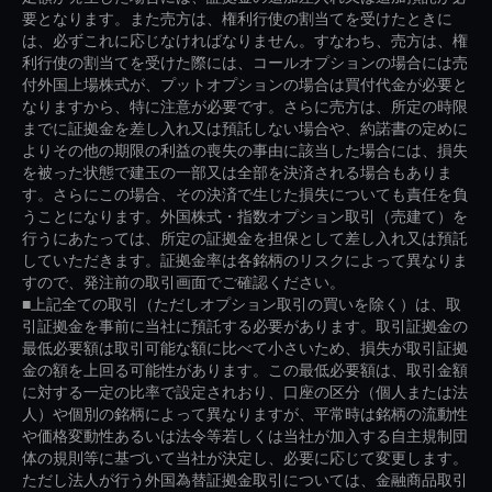
要となります。また売方は、権利行使の割当てを受けたときに
は、必ずこれに応じなければなりません。すなわち、売方は、権
利行使の割当てを受けた際には、コールオプションの場合には売
付外国上場株式が、プットオプションの場合は買付代金が必要と
なりますから、特に注意が必要です。さらに売方は、所定の時限
までに証拠金を差し入れ又は預託しない場合や、約諾書の定めに
よりその他の期限の利益の喪失の事由に該当した場合には、損失
を被った状態で建玉の一部又は全部を決済される場合もありま
す。さらにこの場合、その決済で生じた損失についても責任を負
うことになります。外国株式・指数オプション取引（売建て）を
行うにあたっては、所定の証拠金を担保として差し入れ又は預託
していただきます。証拠金率は各銘柄のリスクによって異なりま
すので、発注前の取引画面でご確認ください。
■上記全ての取引（ただしオプション取引の買いを除く）は、取
引証拠金を事前に当社に預託する必要があります。取引証拠金の
最低必要額は取引可能な額に比べて小さいため、損失が取引証拠
金の額を上回る可能性があります。この最低必要額は、取引金額
に対する一定の比率で設定されおり、口座の区分（個人または法
人）や個別の銘柄によって異なりますが、平常時は銘柄の流動性
や価格変動性あるいは法令等若しくは当社が加入する自主規制団
体の規則等に基づいて当社が決定し、必要に応じて変更します。
ただし法人が行う外国為替証拠金取引については、金融商品取引