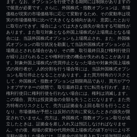
ます。なお、オプションを行使できる期間には制限がありますの
で留意が必要です。さらに、外国株式・指数オプションは、市場
価格が現実の市場価格等に応じて変動するため、その変動率は現
実の市場価格等に比べて大きくなる傾向があり、意図したとおり
に取引ができず、場合によっては大きな損失が発生する可能性が
あります。また取引対象となる外国上場株式が上場廃止となる場
合には、当該外国株式オプションも上場廃止され、また、外国株
式オプションの取引状況を勘案して当該外国株式オプションが上
場廃止とされる場合があり、その際、取引最終日及び権利行使日
が繰り上げられることや権利行使の機会が失われることがありま
す。対象外国上場株式が売買停止となった場合や対象外国上場株
式の発行者が、人的分割を行う場合等には、当該外国株式オプシ
ョンも取引停止となることがあります。また買方特有のリスクと
して、外国株式・指数オプションは期限商品であり、買方がアウ
トオブザマネーの状態で、取引最終日までに転売を行わず、また
権利行使日に権利行使を行わない場合には、権利は消滅します。
この場合、買方は投資資金の全額を失うことになります。また売
方特有のリスクとして、売方は証拠金を上回る取引を行うことと
なり、市場価格が予想とは反対の方向に変化したときの損失が限
定されていません。売方は、外国株式・指数オプション取引が成
立したときは、証拠金を差し入れ又は預託しなければなりませ
ん。その後、相場の変動や代用外国上場株式の値下がりにより不
足額が発生した場合には、証拠金の追加差入れ又は追加預託が必