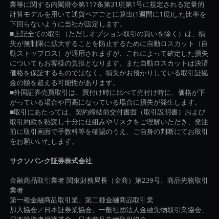
業等に関する内閣府令第117条第31項第1号に規定される定量的
計算モデルを用いて通貨ペアごとに算出(1週間に1度)した比率を
下回らないように当社が設定します。
■上記全ての取引（ただしオプション取引の買いを除く）は、損
失が無制限に拡大することを防止するために自動ロスカット（自
動ストップロス）が適用されますが、これによって確定した損失
についてもお客様の負担となります。また自動ロスカットは決済
価格を保証するものではなく、損失がお預かりしている取引証拠
金の額を超える可能性があります。
■外国証券売買取引は、買付け時に比べて売付け時に、価格が下
がっている場合や円高になっている場合に損失が発生します。
■取引にあたっては、契約締結前交付書面（取引説明書）および
取引約款を熟読し十分に仕組みやリスクをご理解いただき、発注
前に取引画面で手数料等を確認のうえ、ご自身の判断にてお取引
をお願いいたします。
サクソバンク証券株式会社
金融商品取引業者 関東財務局長（金商）第239号、商品先物取引
業者
第一種金融商品取引業、第二種金融商品取引業
加入協会／日本証券業協会、一般社団法人金融先物取引業協会、