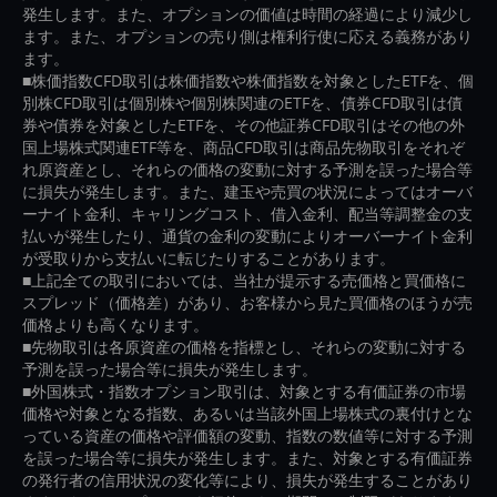
発生します。また、オプションの価値は時間の経過により減少し
ます。また、オプションの売り側は権利行使に応える義務があり
ます。
■株価指数CFD取引は株価指数や株価指数を対象としたETFを、個
別株CFD取引は個別株や個別株関連のETFを、債券CFD取引は債
券や債券を対象としたETFを、その他証券CFD取引はその他の外
国上場株式関連ETF等を、商品CFD取引は商品先物取引をそれぞ
れ原資産とし、それらの価格の変動に対する予測を誤った場合等
に損失が発生します。また、建玉や売買の状況によってはオーバ
ーナイト金利、キャリングコスト、借入金利、配当等調整金の支
払いが発生したり、通貨の金利の変動によりオーバーナイト金利
が受取りから支払いに転じたりすることがあります。
■上記全ての取引においては、当社が提示する売価格と買価格に
スプレッド（価格差）があり、お客様から見た買価格のほうが売
価格よりも高くなります。
■先物取引は各原資産の価格を指標とし、それらの変動に対する
予測を誤った場合等に損失が発生します。
■外国株式・指数オプション取引は、対象とする有価証券の市場
価格や対象となる指数、あるいは当該外国上場株式の裏付けとな
っている資産の価格や評価額の変動、指数の数値等に対する予測
を誤った場合等に損失が発生します。また、対象とする有価証券
の発行者の信用状況の変化等により、損失が発生することがあり