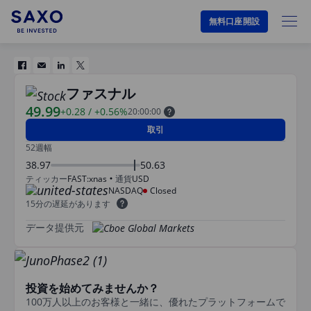
無料口座開設
ファスナル
49.99
+0.28
/
+0.56%
20:00:00
取引
52週幅
38.97
50.63
ティッカー
FAST:xnas
通貨
USD
NASDAQ
Closed
15分の遅延があります
データ提供元
投資を始めてみませんか？
100万人以上のお客様と一緒に、優れたプラットフォームで