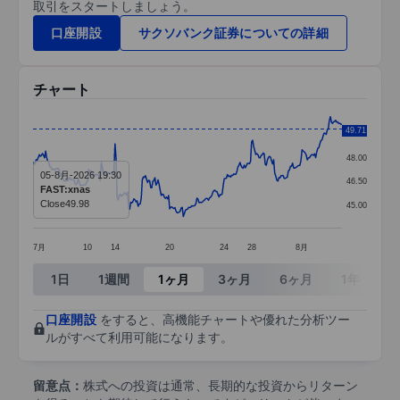
取引をスタートしましょう。
口座開設
サクソバンク証券についての詳細
チャート
Chart
49.71
49.50
Line chart with 295 data points.
48.00
05-8月-2026 19:30
The chart has 1 X axis displaying categories.
46.50
FAST:xnas
The chart has 1 Y axis displaying values. Data ra
Close
49.98
45.00
7月
10
14
20
24
28
8月
End of interactive chart.
1日
1週間
1ヶ月
3ヶ月
6ヶ月
1年
3
口座開設
をすると、高機能チャートや優れた分析ツー
ルがすべて利用可能になります。
留意点：
株式への投資は通常、長期的な投資からリターン