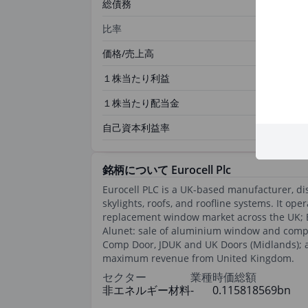
総債務
比率
価格/売上高
１株当たり利益
１株当たり配当金
自己資本利益率
銘柄について Eurocell Plc
Eurocell PLC is a UK-based manufacturer, dis
skylights, roofs, and roofline systems. It o
replacement window market across the UK; Bui
Alunet: sale of aluminium window and compo
Comp Door, JDUK and UK Doors (Midlands); an
maximum revenue from United Kingdom.
セクター
業種
時価総額
非エネルギー材料
-
0.115818569bn