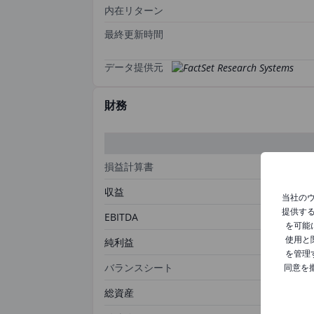
内在リターン
最終更新時間
データ提供元
財務
損益計算書
収益
当社の
提供す
EBITDA
を可能
使用と
純利益
を管理
バランスシート
同意を
総資産