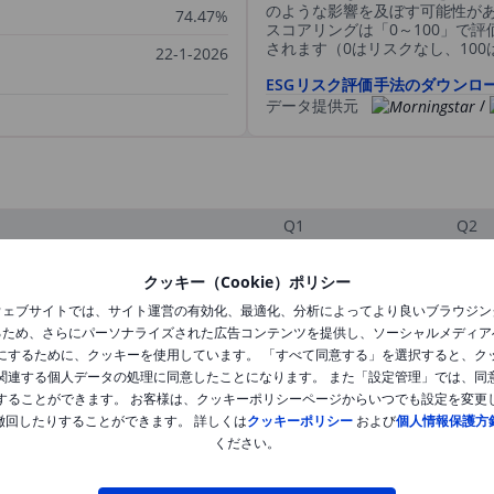
のような影響を及ぼす可能性が
74.47%
スコアリングは「0～100」で
されます（0はリスクなし、10
22-1-2026
ESGリスク評価手法のダウンロ
データ提供元
/
Q1
Q2
クッキー（Cookie）ポリシー
XXXXXXX
XXXXXXX
ウェブサイトでは、サイト運営の有効化、最適化、分析によってより良いブラウジン
るため、さらにパーソナライズされた広告コンテンツを提供し、ソーシャルメディア
XXXXXXX
XXXXXXX
にするために、クッキーを使用しています。 「すべて同意する」を選択すると、ク
関連する個人データの処理に同意したことになります。 また「設定管理」では、同
XXXXXXX
XXXXXXX
することができます。 お客様は、クッキーポリシーページからいつでも設定を変更
撤回したりすることができます。 詳しくは
クッキーポリシー
および
個人情報保護方
ください。
XXXXXXX
XXXXXXX