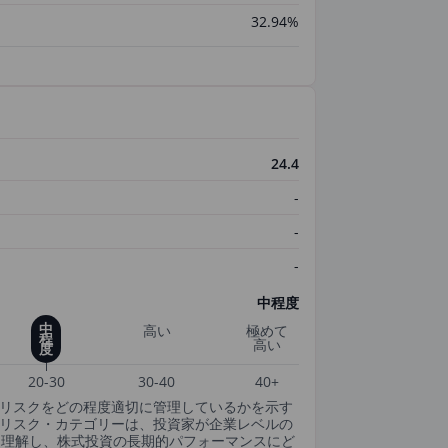
32.94%
24.4
-
-
-
中程度
中
高い
極めて
程
高い
度
20-30
30-40
40+
SGリスクをどの程度適切に管理しているかを示す
csのESGリスク・カテゴリーは、投資家が企業レベルの
・理解し、株式投資の長期的パフォーマンスにど