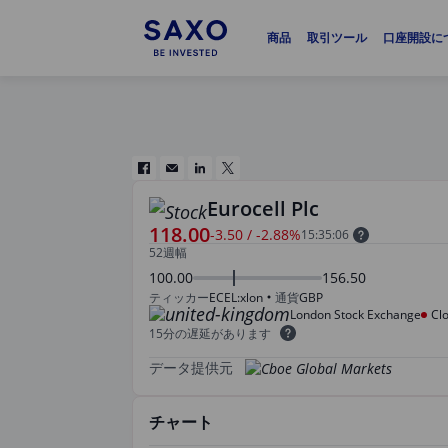
商品
取引ツール
口座開設に
Eurocell Plc
118.00
-3.50
/
-2.88%
15:35:06
52週幅
100.00
156.50
ティッカー
ECEL:xlon
通貨
GBP
London Stock Exchange
Cl
15分の遅延があります
データ提供元
チャート