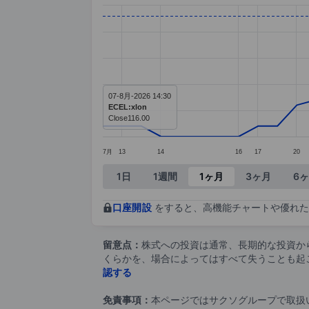
Chart
Line chart with 37 data points.
The chart has 1 X axis displaying ca
The chart has 1 Y axis displaying v
07-8月-2026 14:30
ECEL:xlon
Close
116.00
7月
13
14
16
17
20
End of interactive chart.
1日
1週間
1ヶ月
3ヶ月
6
口座開設
をすると、高機能チャートや優れた
留意点：
株式への投資は通常、長期的な投資か
くらかを、場合によってはすべて失うことも起
認する
免責事項：
本ページではサクソグループで取扱