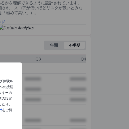
あるかを理解できるように設計されています。
評価され、スコアが低いほどリスクが低いとみな
0は「極めて高い」）。
ード
年間
４半期
Q3
Q4
XXXXXXX
XXXXXXX
グ体験を
への接続
XXXXXXX
XXXXXXX
ッキーの
意の設定
XXXXXXX
XXXXXXX
したり、
針
をご覧
XXXXXXX
XXXXXXX