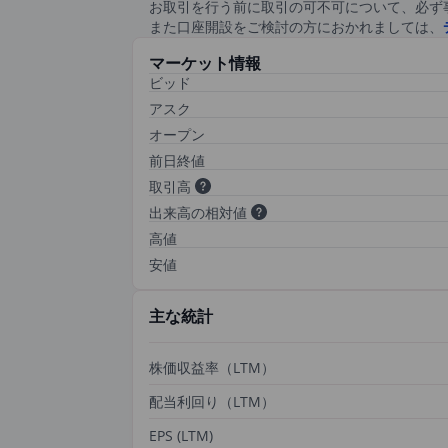
お取引を行う前に取引の可不可について、必ず
また口座開設をご検討の方におかれましては、
マーケット情報
ビッド
アスク
オープン
前日終値
取引高
出来高の相対値
高値
安値
主な統計
株価収益率（LTM）
配当利回り（LTM）
EPS (LTM)