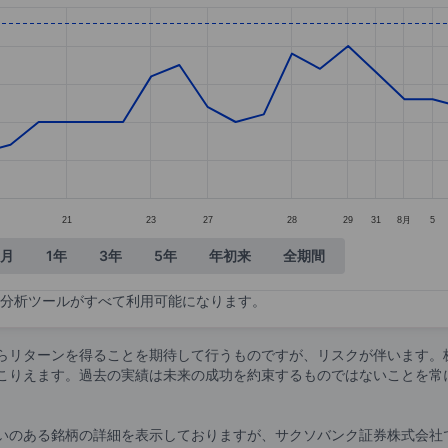
tegories.
alues. Data ranges from 110 to 122.
21
23
27
28
29
31
8月
5
ヶ月
1年
3年
5年
年初来
全期間
分析ツールがすべて利用可能になります。
らリターンを得ることを期待して行うものですが、リスクが伴います。
こりえます。過去の実績は未来の成功を約束するものではないことを常
いのある銘柄の詳細を表示しておりますが、サクソバンク証券株式会社