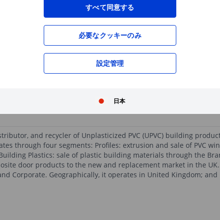
XXXXXXX
XXXXXXX
すべて同意する
必要なクッキーのみ
XXXXXXX
XXXXXXX
XXXXXXX
XXXXXXX
設定管理
XXXXXXX
XXXXXXX
無料の口座開設
で、高機能チャートや優れた
XXXXXXX
XXXXXXX
日本
tributor, and recycler of Unplasticized PVC (UPVC) building product
perates through four segments: Profiles: extrusion and sale of PVC 
lding Plastics: sale of plastic building materials through the Bran
site door products to the new and replacement market in the UK.
d Corporate. Geographically, it operates in United Kingdom; and Re