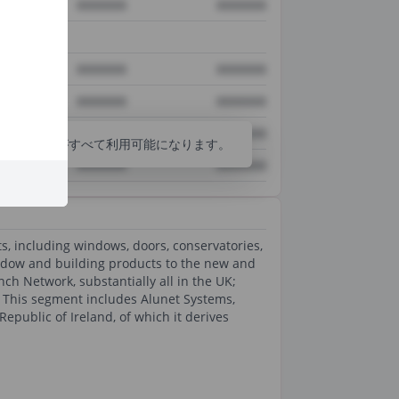
XXXXXXX
XXXXXXX
XXXXXXX
XXXXXXX
XXXXXXX
XXXXXXX
XXXXXXX
XXXXXXX
分析ツールがすべて利用可能になります。
XXXXXXX
XXXXXXX
s, including windows, doors, conservatories,
window and building products to the new and
ch Network, substantially all in the UK;
 This segment includes Alunet Systems,
public of Ireland, of which it derives