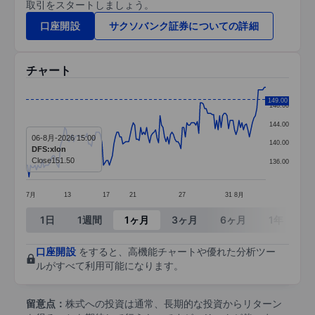
取引をスタートしましょう。
口座開設
サクソバンク証券についての詳細
チャート
Chart
149.00
148.00
Line chart with 162 data points.
144.00
06-8月-2026 15:00
The chart has 1 X axis displaying categories.
140.00
DFS:xlon
The chart has 1 Y axis displaying values. Data ra
Close
151.50
136.00
7月
13
17
21
27
31
8月
End of interactive chart.
1日
1週間
1ヶ月
3ヶ月
6ヶ月
1年
3
口座開設
をすると、高機能チャートや優れた分析ツー
ルがすべて利用可能になります。
留意点：
株式への投資は通常、長期的な投資からリターン