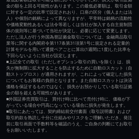
金の額を上回る可能性があります。この最低必要額は、取引金額
に対する一定の比率で設定されおり、口座の区分（個人または法
人）や個別の銘柄によって異なりますが、平常時は銘柄の流動性
や価格変動性あるいは法令等若しくは当社が加入する自主規制団
体の規則等に基づいて当社が決定し、必要に応じて変更します。
ただし法人が行う外国為替証拠金取引については、金融商品取引
業等に関する内閣府令第117条第31項第1号に規定される定量的
計算モデルを用いて通貨ペアごとに算出(1週間に1度)した比率を
下回らないように当社が設定します。
■上記全ての取引（ただしオプション取引の買いを除く）は、損
失が無制限に拡大することを防止するために自動ロスカット（自
動ストップロス）が適用されますが、これによって確定した損失
についてもお客様の負担となります。また自動ロスカットは決済
価格を保証するものではなく、損失がお預かりしている取引証拠
金の額を超える可能性があります。
■外国証券売買取引は、買付け時に比べて売付け時に、価格が下
がっている場合や円高になっている場合に損失が発生します。
■取引にあたっては、契約締結前交付書面（取引説明書）および
取引約款を熟読し十分に仕組みやリスクをご理解いただき、発注
前に取引画面で手数料等を確認のうえ、ご自身の判断にてお取引
をお願いいたします。