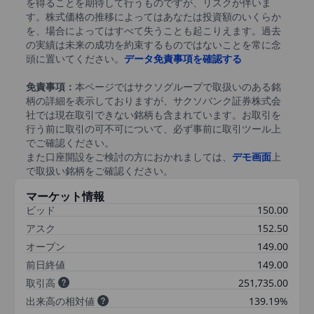
を得ることを期待して行うものですが、リスクが伴いま
す。株式価格の推移によってはあなたは投資額のいくらか
を、場合によってはすべて失うことも起こりえます。過去
の実績は未来の成功を約束するものではないことを常に念
頭に置いてください。
データ免責事項を確認する
免責事項：
本ページではサクソグループで取扱いのある銘
柄の詳細を表示しておりますが、サクソバンク証券株式会
社では現在取引できない銘柄も含まれています。お取引を
行う前に取引の可不可について、必ず事前に取引ツール上
でご確認ください。
また口座開設をご検討の方におかれましては、
デモ画面
上
で取扱い銘柄をご確認ください。
マーケット情報
ビッド
150.00
アスク
152.50
オープン
149.00
前日終値
149.00
取引高
251,735.00
出来高の相対値
139.19%