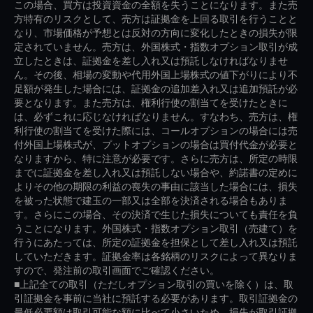
この場合、買方は投資資金の全額を失うことになります。また売
方特有のリスクとして、売方は証拠金を上回る取引を行うことと
なり、市場価格が予想とは反対の方向に変化したときの損失が限
定されていません。売方は、外国株式・指数オプション取引が成
立したときは、証拠金を差し入れ又は預託しなければなりませ
ん。その後、相場の変動や代用外国上場株式の値下がりにより不
足額が発生した場合には、証拠金の追加差入れ又は追加預託が必
要となります。また売方は、権利行使の割当てを受けたときに
は、必ずこれに応じなければなりません。すなわち、売方は、権
利行使の割当てを受けた際には、コールオプションの場合には売
付外国上場株式が、プットオプションの場合は買付代金が必要と
なりますから、特に注意が必要です。さらに売方は、所定の時限
までに証拠金を差し入れ又は預託しない場合や、約諾書の定めに
よりその他の期限の利益の喪失の事由に該当した場合には、損失
を被った状態で建玉の一部又は全部を決済される場合もありま
す。さらにこの場合、その決済で生じた損失についても責任を負
うことになります。外国株式・指数オプション取引（売建て）を
行うにあたっては、所定の証拠金を担保として差し入れ又は預託
していただきます。証拠金率は各銘柄のリスクによって異なりま
すので、発注前の取引画面でご確認ください。
■上記全ての取引（ただしオプション取引の買いを除く）は、取
引証拠金を事前に当社に預託する必要があります。取引証拠金の
最低必要額は取引可能な額に比べて小さいため、損失が取引証拠