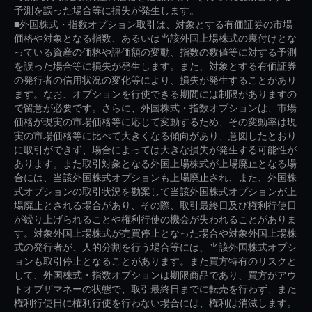
予測を誤った場合等に損失が発生します。
■外国株式・指数オプション取引は、対象とする有価証券の市場
価格や対象となる指数、あるいは当該外国上場株式の裏付けとな
っている資産の価格や評価額の変動、指数の数値等に対する予測
を誤った場合等に損失が発生します。また、対象とする有価証券
の発行者の信用状況の変化等により、損失が発生することがあり
ます。なお、オプションを行使できる期間には制限がありますの
で留意が必要です。さらに、外国株式・指数オプションは、市場
価格が現実の市場価格等に応じて変動するため、その変動率は現
実の市場価格等に比べて大きくなる傾向があり、意図したとおり
に取引ができず、場合によっては大きな損失が発生する可能性が
あります。また取引対象となる外国上場株式が上場廃止となる場
合には、当該外国株式オプションも上場廃止され、また、外国株
式オプションの取引状況を勘案して当該外国株式オプションが上
場廃止とされる場合があり、その際、取引最終日及び権利行使日
が繰り上げられることや権利行使の機会が失われることがありま
す。対象外国上場株式が売買停止となった場合や対象外国上場株
式の発行者が、人的分割を行う場合等には、当該外国株式オプシ
ョンも取引停止となることがあります。また買方特有のリスクと
して、外国株式・指数オプションは期限商品であり、買方がアウ
トオブザマネーの状態で、取引最終日までに転売を行わず、また
権利行使日に権利行使を行わない場合には、権利は消滅します。