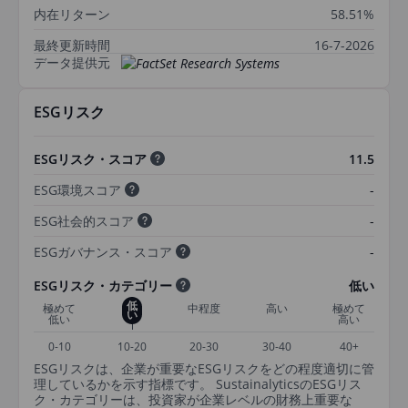
内在リターン
58.51%
最終更新時間
16-7-2026
データ提供元
ESGリスク
ESGリスク・スコア
11.5
ESG環境スコア
-
ESG社会的スコア
-
ESGガバナンス・スコア
-
ESGリスク・カテゴリー
低い
低
極めて
中程度
高い
極めて
い
低い
高い
0-10
10-20
20-30
30-40
40+
ESGリスクは、企業が重要なESGリスクをどの程度適切に管
理しているかを示す指標です。 SustainalyticsのESGリス
ク・カテゴリーは、投資家が企業レベルの財務上重要な