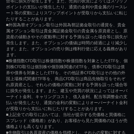
合等に損失が発生します。また、売買の状況によってはスワップ
ポイントの支払いが発生したり、通貨の金利や貴金属のリースレ
ート等の変動によりスワップポイントが受取りから支払いに転じ
たりすることがあります。
■外国為替オプション取引は外国為替証拠金取引の通貨を、貴金
属オプション取引は貴金属証拠金取引の貴金属を原資産とし、原
資産の値動きやその変動率に対する予測を誤った場合等に損失が
発生します。また、オプションの価値は時間の経過により減少し
ます。また、オプションの売り側は権利行使に応える義務があり
ます。
■株価指数CFD取引は株価指数や株価指数を対象としたETFを、個
別株CFD取引は個別株や個別株関連のETFを、債券CFD取引は債
券や債券を対象としたETFを、その他証券CFD取引はその他の外
国上場株式関連ETF等を、商品CFD取引は商品先物取引をそれぞ
れ原資産とし、それらの価格の変動に対する予測を誤った場合等
に損失が発生します。また、建玉や売買の状況によってはオーバ
ーナイト金利、キャリングコスト、借入金利、配当等調整金の支
払いが発生したり、通貨の金利の変動によりオーバーナイト金利
が受取りから支払いに転じたりすることがあります。
■上記全ての取引においては、当社が提示する売価格と買価格に
スプレッド（価格差）があり、お客様から見た買価格のほうが売
価格よりも高くなります。
■先物取引は各原資産の価格を指標とし、それらの変動に対する