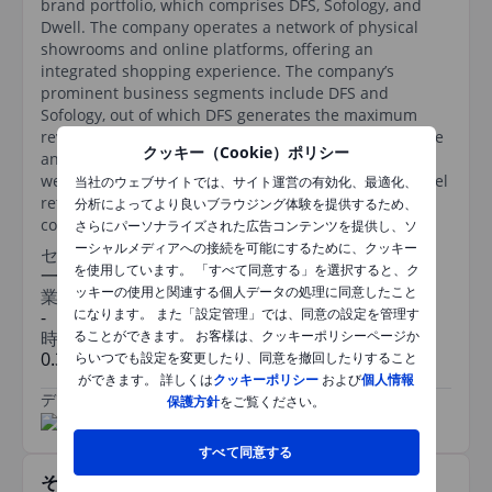
brand portfolio, which comprises DFS, Sofology, and
Dwell. The company operates a network of physical
showrooms and online platforms, offering an
integrated shopping experience. The company’s
prominent business segments include DFS and
Sofology, out of which DFS generates the maximum
revenue through the retailing of upholstered furniture
クッキー（Cookie）ポリシー
and related products through branded stores and
website. The company operates under an omnichannel
当社のウェブサイトでは、サイト運営の有効化、最適化、
retail plan, balancing physical presence and e-
分析によってより良いブラウジング体験を提供するため、
commerce to meet customer needs.
さらにパーソナライズされた広告コンテンツを提供し、ソ
ーシャルメディアへの接続を可能にするために、クッキー
セクター
を使用しています。 「すべて同意する」を選択すると、ク
一般消費財
ッキーの使用と関連する個人データの処理に同意したこと
業種
になります。 また「設定管理」では、同意の設定を管理す
-
時価総額
ることができます。 お客様は、クッキーポリシーページか
0.329295001bn
らいつでも設定を変更したり、同意を撤回したりすること
ができます。 詳しくは
クッキーポリシー
および
個人情報
データ提供元
/
保護方針
をご覧ください。
すべて同意する
その他関連銘柄