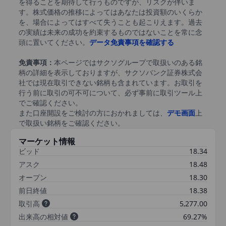
を得ることを期待して行うものですが、リスクが伴いま
す。株式価格の推移によってはあなたは投資額のいくらか
を、場合によってはすべて失うことも起こりえます。過去
の実績は未来の成功を約束するものではないことを常に念
頭に置いてください。
データ免責事項を確認する
免責事項：
本ページではサクソグループで取扱いのある銘
柄の詳細を表示しておりますが、サクソバンク証券株式会
社では現在取引できない銘柄も含まれています。お取引を
行う前に取引の可不可について、必ず事前に取引ツール上
でご確認ください。
また口座開設をご検討の方におかれましては、
デモ画面
上
で取扱い銘柄をご確認ください。
マーケット情報
ビッド
18.34
アスク
18.48
オープン
18.30
前日終値
18.38
取引高
5,277.00
出来高の相対値
69.27%