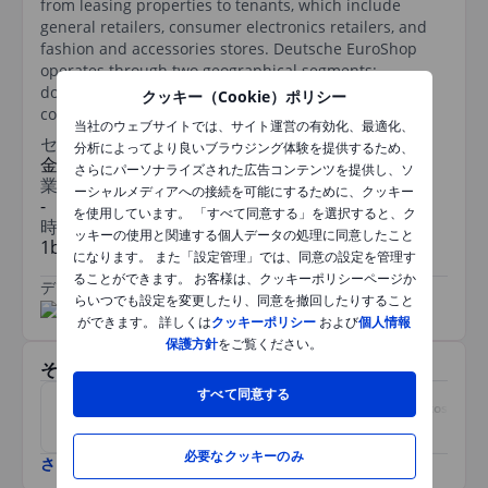
from leasing properties to tenants, which include
general retailers, consumer electronics retailers, and
fashion and accessories stores. Deutsche EuroShop
operates through two geographical segments:
domestic, which contributes the majority of
クッキー（Cookie）ポリシー
consolidated revenue, and abroad.
当社のウェブサイトでは、サイト運営の有効化、最適化、
セクター
分析によってより良いブラウジング体験を提供するため、
金融
さらにパーソナライズされた広告コンテンツを提供し、ソ
業種
ーシャルメディアへの接続を可能にするために、クッキー
-
を使用しています。 「すべて同意する」を選択すると、ク
時価総額
ッキーの使用と関連する個人データの処理に同意したこと
1bn
になります。 また「設定管理」では、同意の設定を管理す
ることができます。 お客様は、クッキーポリシーページか
データ提供元
/
らいつでも設定を変更したり、同意を撤回したりすること
ができます。 詳しくは
クッキーポリシー
および
個人情報
保護方針
をご覧ください。
その他関連銘柄
すべて同意する
Ramada Investimentos e
Enagas SA
Industria SA
必要なクッキーのみ
さらに表示