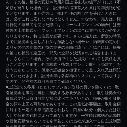
ん。その後、相場の変動や代用外国上場株式の値下がりにより不
足額が発生した場合には、証拠金の追加差入れ又は追加預託が必
要となります。また売方は、権利行使の割当てを受けたときに
は、必ずこれに応じなければなりません。すなわち、売方は、権
利行使の割当てを受けた際には、コールオプションの場合には売
付外国上場株式が、プットオプションの場合は買付代金が必要と
なりますから、特に注意が必要です。さらに売方は、所定の時限
までに証拠金を差し入れ又は預託しない場合や、約諾書の定めに
よりその他の期限の利益の喪失の事由に該当した場合には、損失
を被った状態で建玉の一部又は全部を決済される場合もありま
す。さらにこの場合、その決済で生じた損失についても責任を負
うことになります。外国株式・指数オプション取引（売建て）を
行うにあたっては、所定の証拠金を担保として差し入れ又は預託
していただきます。証拠金率は各銘柄のリスクによって異なりま
すので、発注前の取引画面でご確認ください。
■上記全ての取引（ただしオプション取引の買いを除く）は、取
引証拠金を事前に当社に預託する必要があります。取引証拠金の
最低必要額は取引可能な額に比べて小さいため、損失が取引証拠
金の額を上回る可能性があります。この最低必要額は、取引金額
に対する一定の比率で設定されおり、口座の区分（個人または法
人）や個別の銘柄によって異なりますが、平常時は銘柄の流動性
や価格変動性あるいは法令等若しくは当社が加入する自主規制団
体の規則等に基づいて当社が決定し、必要に応じて変更します。