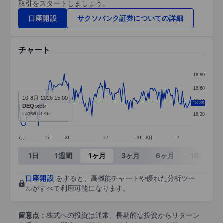
取引をスタートしましょう。
口座開設
サクソバンク証券についての詳細
チャート
Chart
18.80
Line chart with 163 data points.
18.60
10-8月-2026 15:00
The chart has 1 X axis displaying categories.
18.40
18.38
DEQ:xetr
The chart has 1 Y axis displaying values. Data ra
Close
18.46
18.20
7月
17
21
27
31
8月
7
End of interactive chart.
1日
1週間
1ヶ月
3ヶ月
6ヶ月
1年
3
口座開設
をすると、高機能チャートや優れた分析ツー
ルがすべて利用可能になります。
留意点：
株式への投資は通常、長期的な投資からリターン