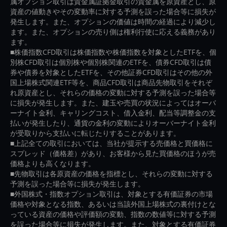
属オプション取引は貴金属証拠金取引の貴金属を原資産とし、原
資産の値動きやその変動率に対する予測を誤った場合等に損失が
発生します。また、オプションの価値は時間の経過により減少し
ます。また、オプションの売り側は権利行使に応える義務があり
ます。
■株価指数CFD取引は株価指数や株価指数を対象としたETFを、個
別株CFD取引は個別株や個別株関連のETFを、債券CFD取引は債
券や債券を対象としたETFを、その他証券CFD取引はその他の外
国上場株式関連ETF等を、商品CFD取引は商品先物取引をそれぞ
れ原資産とし、それらの価格の変動に対する予測を誤った場合等
に損失が発生します。また、建玉や売買の状況によってはオーバ
ーナイト金利、キャリングコスト、借入金利、配当等調整金の支
払いが発生したり、通貨の金利の変動によりオーバーナイト金利
が受取りから支払いに転じたりすることがあります。
■上記全ての取引においては、当社が提示する売価格と買価格に
スプレッド（価格差）があり、お客様から見た買価格のほうが売
価格よりも高くなります。
■先物取引は各原資産の価格を指標とし、それらの変動に対する
予測を誤った場合等に損失が発生します。
■外国株式・指数オプション取引は、対象とする有価証券の市場
価格や対象となる指数、あるいは当該外国上場株式の裏付けとな
っている資産の価格や評価額の変動、指数の数値等に対する予測
を誤った場合等に損失が発生します。また、対象とする有価証券