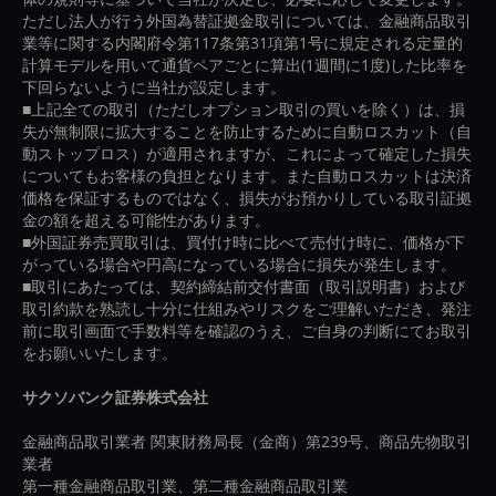
ただし法人が行う外国為替証拠金取引については、金融商品取引
業等に関する内閣府令第117条第31項第1号に規定される定量的
計算モデルを用いて通貨ペアごとに算出(1週間に1度)した比率を
下回らないように当社が設定します。
■上記全ての取引（ただしオプション取引の買いを除く）は、損
失が無制限に拡大することを防止するために自動ロスカット（自
動ストップロス）が適用されますが、これによって確定した損失
についてもお客様の負担となります。また自動ロスカットは決済
価格を保証するものではなく、損失がお預かりしている取引証拠
金の額を超える可能性があります。
■外国証券売買取引は、買付け時に比べて売付け時に、価格が下
がっている場合や円高になっている場合に損失が発生します。
■取引にあたっては、契約締結前交付書面（取引説明書）および
取引約款を熟読し十分に仕組みやリスクをご理解いただき、発注
前に取引画面で手数料等を確認のうえ、ご自身の判断にてお取引
をお願いいたします。
サクソバンク証券株式会社
金融商品取引業者 関東財務局長（金商）第239号、商品先物取引
業者
第一種金融商品取引業、第二種金融商品取引業