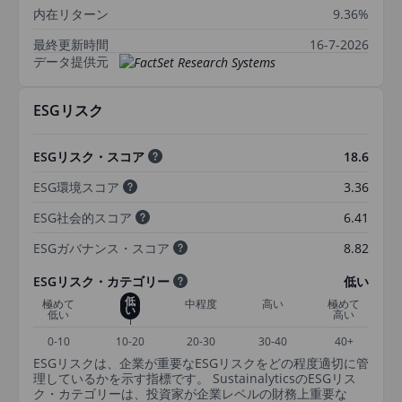
内在リターン
9.36%
最終更新時間
16-7-2026
データ提供元
ESGリスク
ESGリスク・スコア
18.6
ESG環境スコア
3.36
ESG社会的スコア
6.41
ESGガバナンス・スコア
8.82
ESGリスク・カテゴリー
低い
低
極めて
中程度
高い
極めて
い
低い
高い
0-10
10-20
20-30
30-40
40+
ESGリスクは、企業が重要なESGリスクをどの程度適切に管
理しているかを示す指標です。 SustainalyticsのESGリス
ク・カテゴリーは、投資家が企業レベルの財務上重要な