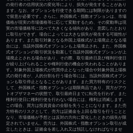
の発行者の信用状況の変化等により、損失が発生することがあり
ます。なお、オプションを行使できる期間には制限がありますの
で留意が必要です。さらに、外国株式・指数オプションは、市場
価格が現実の市場価格等に応じて変動するため、その変動率は現
実の市場価格等に比べて大きくなる傾向があり、意図したとおり
に取引ができず、場合によっては大きな損失が発生する可能性が
あります。また取引対象となる外国上場株式が上場廃止となる場
合には、当該外国株式オプションも上場廃止され、また、外国株
式オプションの取引状況を勘案して当該外国株式オプションが上
場廃止とされる場合があり、その際、取引最終日及び権利行使日
が繰り上げられることや権利行使の機会が失われることがありま
す。対象外国上場株式が売買停止となった場合や対象外国上場株
式の発行者が、人的分割を行う場合等には、当該外国株式オプシ
ョンも取引停止となることがあります。また買方特有のリスクと
して、外国株式・指数オプションは期限商品であり、買方がアウ
トオブザマネーの状態で、取引最終日までに転売を行わず、また
権利行使日に権利行使を行わない場合には、権利は消滅します。
この場合、買方は投資資金の全額を失うことになります。また売
方特有のリスクとして、売方は証拠金を上回る取引を行うことと
なり、市場価格が予想とは反対の方向に変化したときの損失が限
定されていません。売方は、外国株式・指数オプション取引が成
立したときは、証拠金を差し入れ又は預託しなければなりませ