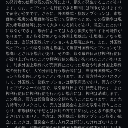
の発行者の信用状況の変化等により、損失が発生することがあり
ます。なお、オプションを行使できる期間には制限がありますの
で留意が必要です。さらに、外国株式・指数オプションは、市場
価格が現実の市場価格等に応じて変動するため、その変動率は現
実の市場価格等に比べて大きくなる傾向があり、意図したとおり
に取引ができず、場合によっては大きな損失が発生する可能性が
あります。また取引対象となる外国上場株式が上場廃止となる場
合には、当該外国株式オプションも上場廃止され、また、外国株
式オプションの取引状況を勘案して当該外国株式オプションが上
場廃止とされる場合があり、その際、取引最終日及び権利行使日
が繰り上げられることや権利行使の機会が失われることがありま
す。対象外国上場株式が売買停止となった場合や対象外国上場株
式の発行者が、人的分割を行う場合等には、当該外国株式オプシ
ョンも取引停止となることがあります。また買方特有のリスクと
して、外国株式・指数オプションは期限商品であり、買方がアウ
トオブザマネーの状態で、取引最終日までに転売を行わず、また
権利行使日に権利行使を行わない場合には、権利は消滅します。
この場合、買方は投資資金の全額を失うことになります。また売
方特有のリスクとして、売方は証拠金を上回る取引を行うことと
なり、市場価格が予想とは反対の方向に変化したときの損失が限
定されていません。売方は、外国株式・指数オプション取引が成
立したときは、証拠金を差し入れ又は預託しなければなりませ
ん。その後、相場の変動や代用外国上場株式の値下がりにより不