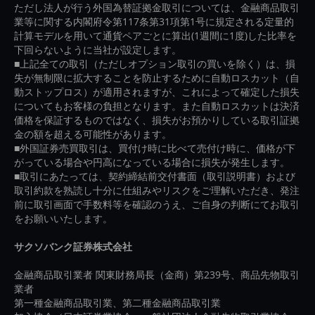
ただし法人が行う外国為替証拠金取引については、金融商品取引
業等に関する内閣府令第117条第31項第1号に規定される定量的
計算モデルを用いて通貨ペアごとに算出(1週間に1度)した比率を
下回らないように当社が設定します。
■上記全ての取引（ただしオプション取引の買いを除く）は、損
失が無制限に拡大することを防止するために自動ロスカット（自
動ストップロス）が適用されますが、これによって確定した損失
についてもお客様の負担となります。また自動ロスカットは決済
価格を保証するものではなく、損失がお預かりしている取引証拠
金の額を超える可能性があります。
■外国証券売買取引は、買付け時に比べて売付け時に、価格が下
がっている場合や円高になっている場合に損失が発生します。
■取引にあたっては、契約締結前交付書面（取引説明書）および
取引約款を熟読し十分に仕組みやリスクをご理解いただき、発注
前に取引画面で手数料等を確認のうえ、ご自身の判断にてお取引
をお願いいたします。
サクソバンク証券株式会社
金融商品取引業者 関東財務局長（金商）第239号、商品先物取引
業者
第一種金融商品取引業、第二種金融商品取引業