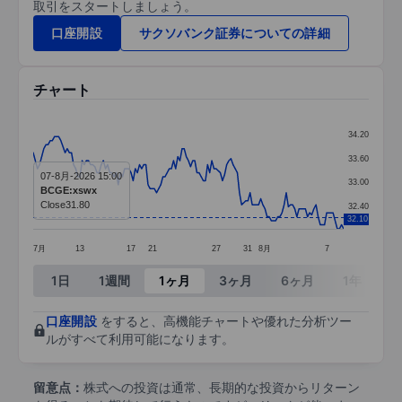
取引をスタートしましょう。
口座開設
サクソバンク証券についての詳細
チャート
Chart
34.20
Line chart with 147 data points.
33.60
07-8月-2026 15:00
The chart has 1 X axis displaying categories.
33.00
BCGE:xswx
The chart has 1 Y axis displaying values. Data ra
Close
31.80
32.40
32.10
7月
13
17
21
27
31
8月
7
End of interactive chart.
1日
1週間
1ヶ月
3ヶ月
6ヶ月
1年
3
口座開設
をすると、高機能チャートや優れた分析ツー
ルがすべて利用可能になります。
留意点：
株式への投資は通常、長期的な投資からリターン