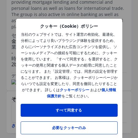
providing mortgage lending and commercial and
personal loans as well as loans for international trade.
The group is also active in online banking as well as
asset management and manages public offerings and
クッキー（Cookie）ポリシー
placements in the financial markets.
セクター
当社のウェブサイトでは、サイト運営の有効化、最適化、
金融
分析によってより良いブラウジング体験を提供するため、
業種
さらにパーソナライズされた広告コンテンツを提供し、ソ
-
ーシャルメディアへの接続を可能にするために、クッキー
時価総額
を使用しています。 「すべて同意する」を選択すると、ク
2bn
ッキーの使用と関連する個人データの処理に同意したこと
になります。 また「設定管理」では、同意の設定を管理す
データ提供元
/
ることができます。 お客様は、クッキーポリシーページか
らいつでも設定を変更したり、同意を撤回したりすること
ができます。 詳しくは
クッキーポリシー
および
個人情報
保護方針
をご覧ください。
その他関連銘柄
Banque Cantonale
すべて同意する
Orell Fuessli Ltd.
Vaudoise
さらに表示
必要なクッキーのみ