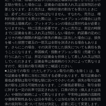
足額が発生した場合には、証拠金の追加差入れ又は追加預託が必
要となります。また売方は、権利行使の割当てを受けたときに
は、必ずこれに応じなければなりません。すなわち、売方は、権
利行使の割当てを受けた際には、コールオプションの場合には売
付外国上場株式が、プットオプションの場合は買付代金が必要と
なりますから、特に注意が必要です。さらに売方は、所定の時限
までに証拠金を差し入れ又は預託しない場合や、約諾書の定めに
よりその他の期限の利益の喪失の事由に該当した場合には、損失
を被った状態で建玉の一部又は全部を決済される場合もありま
す。さらにこの場合、その決済で生じた損失についても責任を負
うことになります。外国株式・指数オプション取引（売建て）を
行うにあたっては、所定の証拠金を担保として差し入れ又は預託
していただきます。証拠金率は各銘柄のリスクによって異なりま
すので、発注前の取引画面でご確認ください。
■上記全ての取引（ただしオプション取引の買いを除く）は、取
引証拠金を事前に当社に預託する必要があります。取引証拠金の
最低必要額は取引可能な額に比べて小さいため、損失が取引証拠
金の額を上回る可能性があります。この最低必要額は、取引金額
に対する一定の比率で設定されおり、口座の区分（個人または法
人）や個別の銘柄によって異なりますが、平常時は銘柄の流動性
や価格変動性あるいは法令等若しくは当社が加入する自主規制団
体の規則等に基づいて当社が決定し、必要に応じて変更します。