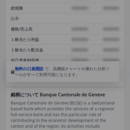
総債務
XXXXXXX
XXXXXXX
比率
価格/売上高
XXXXXXX
XXXXXXX
１株当たり利益
XXXXXXX
XXXXXXX
１株当たり配当金
XXXXXXX
XXXXXXX
自己資本利益率
XXXXXXX
XXXXXXX
無料の口座開設
で、高機能チャートや優れた分析ツ
ールがすべて利用可能になります。
銘柄について Banque Cantonale de Geneve
Banque Cantonale de Genève (BCGE) is a Switzerland-
based bank which provides the services of a regional
full-service bank and has the particular role of
contributing to the economic development of the
canton and of the region. Its activities include