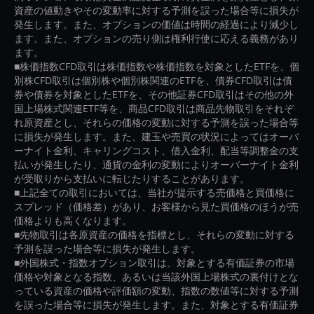
資産の値動きやその変動率に対する予測を誤った場合等に損失が
発生します。また、オプションの価値は時間の経過により減少し
ます。また、オプションの売り側は権利行使に応える義務があり
ます。
■株価指数CFD取引は株価指数や株価指数を対象としたETFを、個
別株CFD取引は個別株や個別株関連のETFを、債券CFD取引は債
券や債券を対象としたETFを、その他証券CFD取引はその他の外
国上場株式関連ETF等を、商品CFD取引は商品先物取引をそれぞ
れ原資産とし、それらの価格の変動に対する予測を誤った場合等
に損失が発生します。また、建玉や売買の状況によってはオーバ
ーナイト金利、キャリングコスト、借入金利、配当等調整金の支
払いが発生したり、通貨の金利の変動によりオーバーナイト金利
が受取りから支払いに転じたりすることがあります。
■上記全ての取引においては、当社が提示する売価格と買価格に
スプレッド（価格差）があり、お客様から見た買価格のほうが売
価格よりも高くなります。
■先物取引は各原資産の価格を指標とし、それらの変動に対する
予測を誤った場合等に損失が発生します。
■外国株式・指数オプション取引は、対象とする有価証券の市場
価格や対象となる指数、あるいは当該外国上場株式の裏付けとな
っている資産の価格や評価額の変動、指数の数値等に対する予測
を誤った場合等に損失が発生します。また、対象とする有価証券