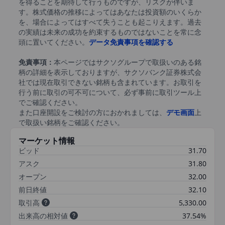
を得ることを期待して行うものですが、リスクが伴いま
す。株式価格の推移によってはあなたは投資額のいくらか
を、場合によってはすべて失うことも起こりえます。過去
の実績は未来の成功を約束するものではないことを常に念
頭に置いてください。
データ免責事項を確認する
免責事項：
本ページではサクソグループで取扱いのある銘
柄の詳細を表示しておりますが、サクソバンク証券株式会
社では現在取引できない銘柄も含まれています。お取引を
行う前に取引の可不可について、必ず事前に取引ツール上
でご確認ください。
また口座開設をご検討の方におかれましては、
デモ画面
上
で取扱い銘柄をご確認ください。
マーケット情報
ビッド
31.70
アスク
31.80
オープン
32.00
前日終値
32.10
取引高
5,330.00
出来高の相対値
37.54%