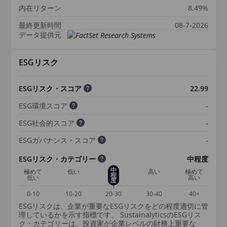
内在リターン
8.49%
最終更新時間
08-7-2026
データ提供元
ESGリスク
ESGリスク・スコア
22.99
ESG環境スコア
-
ESG社会的スコア
-
ESGガバナンス・スコア
-
ESGリスク・カテゴリー
中程度
中
極めて
低い
高い
極めて
程
低い
高い
度
0-10
10-20
20-30
30-40
40+
ESGリスクは、企業が重要なESGリスクをどの程度適切に管
理しているかを示す指標です。 SustainalyticsのESGリス
ク・カテゴリーは、投資家が企業レベルの財務上重要な