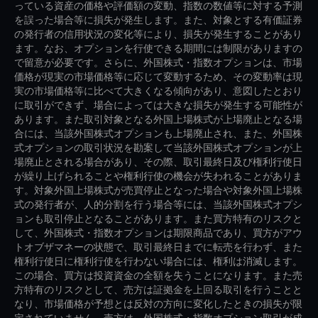
っている資産の価格や評価額の変動、指数の数値等に対する予測
を誤った場合等に損失が発生します。また、対象とする有価証券
の発行者の信用状況の変化等により、損失が発生することがあり
ます。なお、オプションを行使できる期間には制限がありますの
で留意が必要です。さらに、外国株式・指数オプションは、市場
価格が現実の市場価格等に応じて変動するため、その変動率は現
実の市場価格等に比べて大きくなる傾向があり、意図したとおり
に取引ができず、場合によっては大きな損失が発生する可能性が
あります。また取引対象となる外国上場株式が上場廃止となる場
合には、当該外国株式オプションも上場廃止され、また、外国株
式オプションの取引状況を勘案して当該外国株式オプションが上
場廃止とされる場合があり、その際、取引最終日及び権利行使日
が繰り上げられることや権利行使の機会が失われることがありま
す。対象外国上場株式が売買停止となった場合や対象外国上場株
式の発行者が、人的分割を行う場合等には、当該外国株式オプシ
ョンも取引停止となることがあります。また買方特有のリスクと
して、外国株式・指数オプションは期限商品であり、買方がアウ
トオブザマネーの状態で、取引最終日までに転売を行わず、また
権利行使日に権利行使を行わない場合には、権利は消滅します。
この場合、買方は投資資金の全額を失うことになります。また売
方特有のリスクとして、売方は証拠金を上回る取引を行うことと
なり、市場価格が予想とは反対の方向に変化したときの損失が限
定されていません。売方は、外国株式・指数オプション取引が成