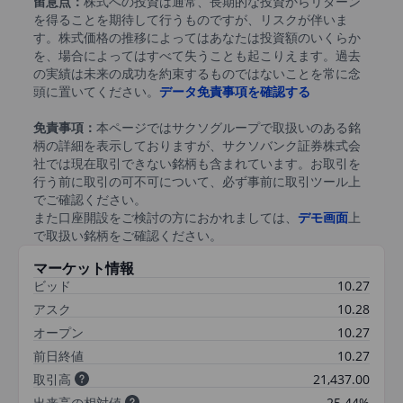
留意点：
株式への投資は通常、長期的な投資からリターン
を得ることを期待して行うものですが、リスクが伴いま
す。株式価格の推移によってはあなたは投資額のいくらか
を、場合によってはすべて失うことも起こりえます。過去
の実績は未来の成功を約束するものではないことを常に念
頭に置いてください。
データ免責事項を確認する
免責事項：
本ページではサクソグループで取扱いのある銘
柄の詳細を表示しておりますが、サクソバンク証券株式会
社では現在取引できない銘柄も含まれています。お取引を
行う前に取引の可不可について、必ず事前に取引ツール上
でご確認ください。
また口座開設をご検討の方におかれましては、
デモ画面
上
で取扱い銘柄をご確認ください。
マーケット情報
ビッド
10.27
アスク
10.28
オープン
10.27
前日終値
10.27
取引高
21,437.00
出来高の相対値
25.44%