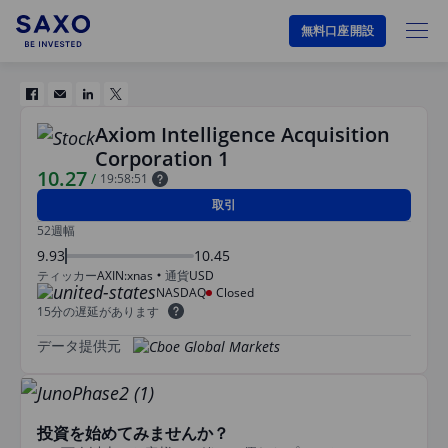
無料口座開設
Axiom Intelligence Acquisition
Corporation 1
10.27
/
19:58:51
取引
52週幅
9.93
10.45
ティッカー
AXIN:xnas
通貨
USD
NASDAQ
Closed
15分の遅延があります
データ提供元
投資を始めてみませんか？