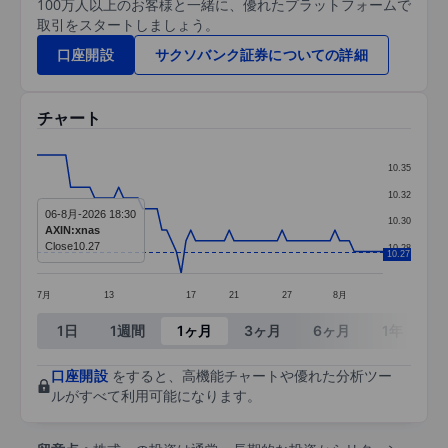
100万人以上のお客様と一緒に、優れたプラットフォームで
取引をスタートしましょう。
口座開設
サクソバンク証券についての詳細
チャート
Chart
10.35
Line chart with 73 data points.
10.32
06-8月-2026 18:30
The chart has 1 X axis displaying categories.
10.30
AXIN:xnas
The chart has 1 Y axis displaying values. Data ra
Close
10.27
10.28
10.27
7月
13
17
21
27
8月
End of interactive chart.
1日
1週間
1ヶ月
3ヶ月
6ヶ月
1年
3
口座開設
をすると、高機能チャートや優れた分析ツー
ルがすべて利用可能になります。