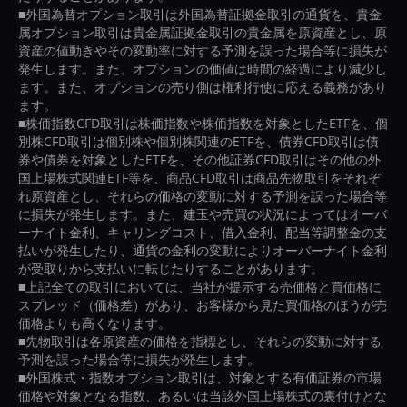
■外国為替オプション取引は外国為替証拠金取引の通貨を、貴金
属オプション取引は貴金属証拠金取引の貴金属を原資産とし、原
資産の値動きやその変動率に対する予測を誤った場合等に損失が
発生します。また、オプションの価値は時間の経過により減少し
ます。また、オプションの売り側は権利行使に応える義務があり
ます。
■株価指数CFD取引は株価指数や株価指数を対象としたETFを、個
別株CFD取引は個別株や個別株関連のETFを、債券CFD取引は債
券や債券を対象としたETFを、その他証券CFD取引はその他の外
国上場株式関連ETF等を、商品CFD取引は商品先物取引をそれぞ
れ原資産とし、それらの価格の変動に対する予測を誤った場合等
に損失が発生します。また、建玉や売買の状況によってはオーバ
ーナイト金利、キャリングコスト、借入金利、配当等調整金の支
払いが発生したり、通貨の金利の変動によりオーバーナイト金利
が受取りから支払いに転じたりすることがあります。
■上記全ての取引においては、当社が提示する売価格と買価格に
スプレッド（価格差）があり、お客様から見た買価格のほうが売
価格よりも高くなります。
■先物取引は各原資産の価格を指標とし、それらの変動に対する
予測を誤った場合等に損失が発生します。
■外国株式・指数オプション取引は、対象とする有価証券の市場
価格や対象となる指数、あるいは当該外国上場株式の裏付けとな