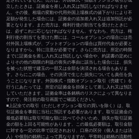
立したときは、証拠金を差し入れ又は預託しなければなりませ
ん。その後、相場の変動や代用外国上場株式の値下がりにより不
足額が発生した場合には、証拠金の追加差入れ又は追加預託が必
要となります。また売方は、権利行使の割当てを受けたときに
は、必ずこれに応じなければなりません。すなわち、売方は、権
利行使の割当てを受けた際には、コールオプションの場合には売
付外国上場株式が、プットオプションの場合は買付代金が必要と
なりますから、特に注意が必要です。さらに売方は、所定の時限
までに証拠金を差し入れ又は預託しない場合や、約諾書の定めに
よりその他の期限の利益の喪失の事由に該当した場合には、損失
を被った状態で建玉の一部又は全部を決済される場合もありま
す。さらにこの場合、その決済で生じた損失についても責任を負
うことになります。外国株式・指数オプション取引（売建て）を
行うにあたっては、所定の証拠金を担保として差し入れ又は預託
していただきます。証拠金率は各銘柄のリスクによって異なりま
すので、発注前の取引画面でご確認ください。
■上記全ての取引（ただしオプション取引の買いを除く）は、取
引証拠金を事前に当社に預託する必要があります。取引証拠金の
最低必要額は取引可能な額に比べて小さいため、損失が取引証拠
金の額を上回る可能性があります。この最低必要額は、取引金額
に対する一定の比率で設定されおり、口座の区分（個人または法
人）や個別の銘柄によって異なりますが、平常時は銘柄の流動性