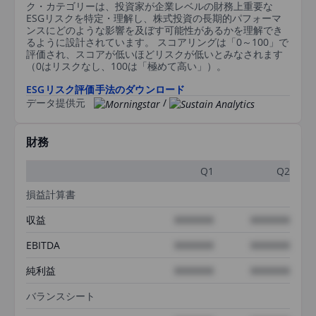
ク・カテゴリーは、投資家が企業レベルの財務上重要な
ESGリスクを特定・理解し、株式投資の長期的パフォーマ
ンスにどのような影響を及ぼす可能性があるかを理解でき
るように設計されています。 スコアリングは「0～100」で
評価され、スコアが低いほどリスクが低いとみなされます
（0はリスクなし、100は「極めて高い」）。
ESGリスク評価手法のダウンロード
データ提供元
/
財務
Q1
Q2
損益計算書
収益
XXXXXXX
XXXXXXX
EBITDA
XXXXXXX
XXXXXXX
純利益
XXXXXXX
XXXXXXX
バランスシート