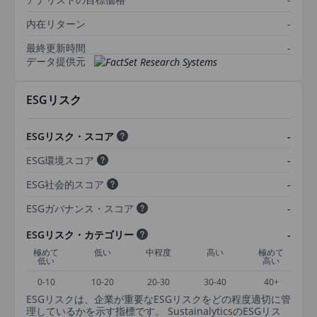
内在リターン
-
最終更新時間
-
データ提供元
ESGリスク
ESGリスク・スコア
-
ESG環境スコア
-
ESG社会的スコア
-
ESGガバナンス・スコア
-
ESGリスク・カテゴリー
-
極めて
低い
中程度
高い
極めて
低い
高い
0-10
10-20
20-30
30-40
40+
ESGリスクは、企業が重要なESGリスクをどの程度適切に管
理しているかを示す指標です。 SustainalyticsのESGリス