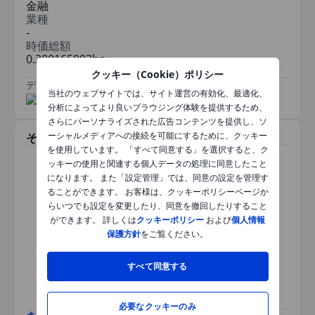
金融
業種
-
時価総額
0.280165003bn
クッキー（Cookie）ポリシー
データ提供元
/
当社のウェブサイトでは、サイト運営の有効化、最適化、
分析によってより良いブラウジング体験を提供するため、
さらにパーソナライズされた広告コンテンツを提供し、ソ
ーシャルメディアへの接続を可能にするために、クッキー
その他関連銘柄
を使用しています。 「すべて同意する」を選択すると、ク
ッキーの使用と関連する個人データの処理に同意したこと
になります。 また「設定管理」では、同意の設定を管理す
ることができます。 お客様は、クッキーポリシーページか
らいつでも設定を変更したり、同意を撤回したりすること
本銘柄では情報はご参照いただ
ができます。 詳しくは
クッキーポリシー
および
個人情報
けません。ページを更新する
か、時間をおいて再度お試しく
保護方針
をご覧ください。
ださい。
すべて同意する
必要なクッキーのみ