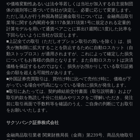
や価格変動性あるいは法令等若しくは当社が加入する自主規制団
体の規則等に基づいて当社が決定し、必要に応じて変更します。
ただし法人が行う外国為替証拠金取引については、金融商品取引
業等に関する内閣府令第117条第31項第1号に規定される定量的
計算モデルを用いて通貨ペアごとに算出(1週間に1度)した比率を
下回らないように当社が設定します。
■上記全ての取引（ただしオプション取引の買いを除く）は、損
失が無制限に拡大することを防止するために自動ロスカット（自
動ストップロス）が適用されますが、これによって確定した損失
についてもお客様の負担となります。また自動ロスカットは決済
価格を保証するものではなく、損失がお預かりしている取引証拠
金の額を超える可能性があります。
■外国証券売買取引は、買付け時に比べて売付け時に、価格が下
がっている場合や円高になっている場合に損失が発生します。
■取引にあたっては、契約締結前交付書面（取引説明書）および
取引約款を熟読し十分に仕組みやリスクをご理解いただき、発注
前に取引画面で手数料等を確認のうえ、ご自身の判断にてお取引
をお願いいたします。
サクソバンク証券株式会社
金融商品取引業者 関東財務局長（金商）第239号、商品先物取引