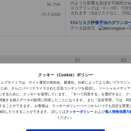
のような影響を及ぼす可能性が
36.75%
スコアリングは「0～100」で
されます（0はリスクなし、10
15-7-2026
ESGリスク評価手法のダウンロ
データ提供元
/
Q1
Q2
クッキー（Cookie）ポリシー
XXXXXXX
XXXXXXX
ウェブサイトでは、サイト運営の有効化、最適化、分析によってより良いブラウジン
るため、さらにパーソナライズされた広告コンテンツを提供し、ソーシャルメディア
XXXXXXX
XXXXXXX
にするために、クッキーを使用しています。 「すべて同意する」を選択すると、ク
関連する個人データの処理に同意したことになります。 また「設定管理」では、同
XXXXXXX
XXXXXXX
することができます。 お客様は、クッキーポリシーページからいつでも設定を変更
撤回したりすることができます。 詳しくは
クッキーポリシー
および
個人情報保護方
ください。
XXXXXXX
XXXXXXX