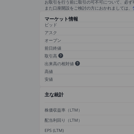
お取引を行う前に取引の可不可について、必ず
また口座開設をご検討の方におかれましては、
マーケット情報
ビッド
アスク
オープン
前日終値
取引高
出来高の相対値
高値
安値
主な統計
株価収益率（LTM）
配当利回り（LTM）
EPS (LTM)