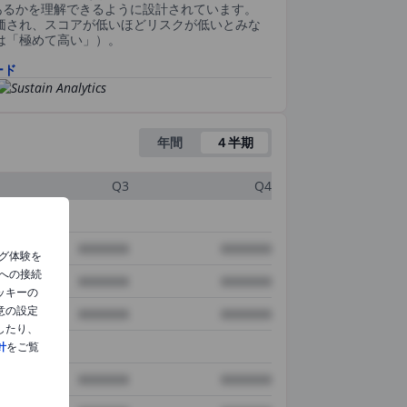
あるかを理解できるように設計されています。
評価され、スコアが低いほどリスクが低いとみな
0は「極めて高い」）。
ード
年間
４半期
Q3
Q4
XXXXXXX
XXXXXXX
グ体験を
への接続
XXXXXXX
XXXXXXX
ッキーの
意の設定
XXXXXXX
XXXXXXX
したり、
針
をご覧
XXXXXXX
XXXXXXX