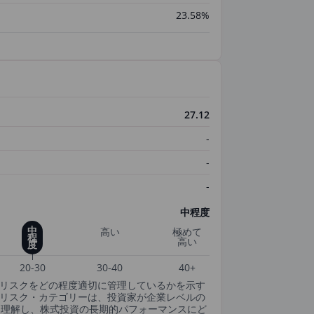
23.58%
27.12
-
-
-
中程度
中
高い
極めて
程
高い
度
20-30
30-40
40+
SGリスクをどの程度適切に管理しているかを示す
csのESGリスク・カテゴリーは、投資家が企業レベルの
・理解し、株式投資の長期的パフォーマンスにど