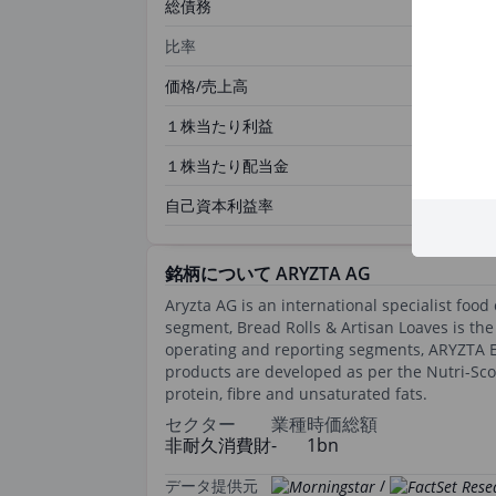
総債務
比率
価格/売上高
１株当たり利益
１株当たり配当金
自己資本利益率
銘柄について ARYZTA AG
Aryzta AG is an international specialist foo
segment, Bread Rolls & Artisan Loaves is t
operating and reporting segments, ARYZTA E
products are developed as per the Nutri-Scor
protein, fibre and unsaturated fats.
セクター
業種
時価総額
非耐久消費財
-
1bn
データ提供元
/