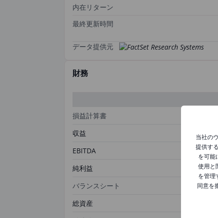
内在リターン
最終更新時間
データ提供元
財務
損益計算書
収益
当社の
提供す
EBITDA
を可能
使用と
純利益
を管理
バランスシート
同意を
総資産