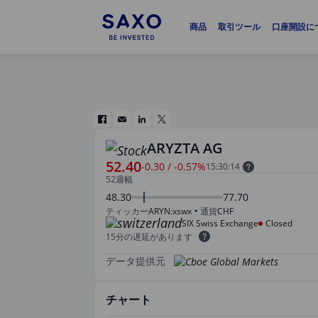
商品
取引ツール
口座開設に
ARYZTA AG
52.40
-0.30
/
-0.57%
15:30:14
52週幅
48.30
77.70
ティッカー
ARYN:xswx
通貨
CHF
SIX Swiss Exchange
Closed
15分の遅延があります
データ提供元
チャート