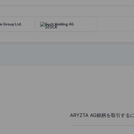
de Group Ltd.
Gurit Holding AG
ARYZTA AG銘柄を取引する