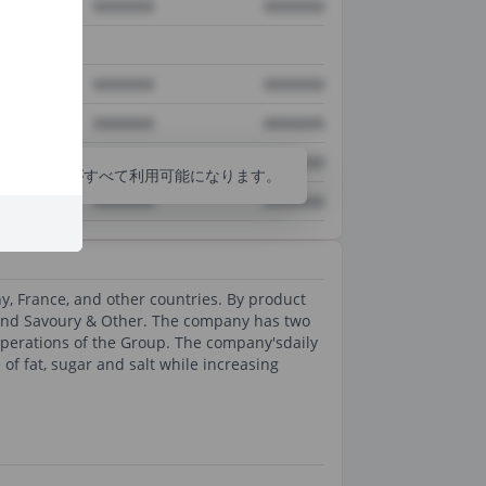
XXXXXXX
XXXXXXX
XXXXXXX
XXXXXXX
XXXXXXX
XXXXXXX
XXXXXXX
XXXXXXX
分析ツールがすべて利用可能になります。
XXXXXXX
XXXXXXX
y, France, and other countries. By product
 and Savoury & Other. The company has two
perations of the Group. The company'sdaily
of fat, sugar and salt while increasing