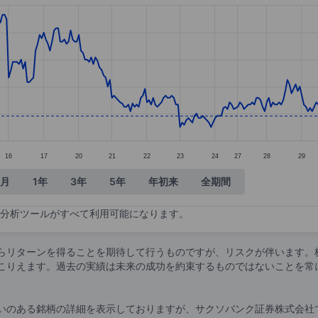
tegories.
lues. Data ranges from 52.2 to 57.2.
16
17
20
21
22
23
24
27
28
29
ヶ月
1年
3年
5年
年初来
全期間
分析ツールがすべて利用可能になります。
らリターンを得ることを期待して行うものですが、リスクが伴います。
こりえます。過去の実績は未来の成功を約束するものではないことを常
いのある銘柄の詳細を表示しておりますが、サクソバンク証券株式会社