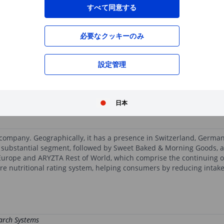
XXXXXXX
XXXXXXX
すべて同意する
必要なクッキーのみ
XXXXXXX
XXXXXXX
XXXXXXX
XXXXXXX
設定管理
XXXXXXX
XXXXXXX
無料の口座開設
で、高機能チャートや優れた
XXXXXXX
XXXXXXX
日本
d company. Geographically, it has a presence in Switzerland, German
he substantial segment, followed by Sweet Baked & Morning Goods,
urope and ARYZTA Rest of World, which comprise the continuing o
e nutritional rating system, helping consumers by reducing intake 