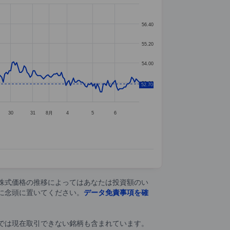
56.40
55.20
54.00
52.80
52.70
30
31
8月
4
5
6
株式価格の推移によってはあなたは投資額のい
に念頭に置いてください。
データ免責事項を確
では現在取引できない銘柄も含まれています。