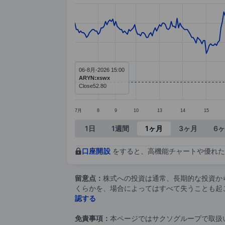
Chart
Line chart with 351 data points.
The chart has 1 X axis displaying ca
The chart has 1 Y axis displaying va
06-8月-2026 15:00
ARYN:xswx
Close
52.80
7月
8
9
10
13
14
15
End of interactive chart.
1日
1週間
1ヶ月
3ヶ月
6
口座開設
をすると、高機能チャートや優れた
留意点：
株式への投資は通常、長期的な投資か
くらかを、場合によってはすべて失うことも起
認する
免責事項：
本ページではサクソグループで取扱