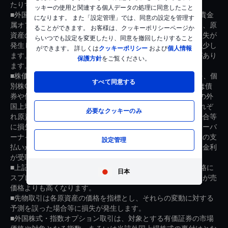
たりすることがあります。
ッキーの使用と関連する個人データの処理に同意したこと
■外国為替オプション取引は外国為替証拠金取引の通貨を、貴金
になります。 また「設定管理」では、同意の設定を管理す
属オプション取引は貴金属証拠金取引の貴金属を原資産とし、原
ることができます。 お客様は、クッキーポリシーページか
資産の値動きやその変動率に対する予測を誤った場合等に損失が
らいつでも設定を変更したり、同意を撤回したりすること
発生します。また、オプションの価値は時間の経過により減少し
ができます。 詳しくは
クッキーポリシー
および
個人情報
ます。また、オプションの売り側は権利行使に応える義務があり
保護方針
をご覧ください。
ます。
■株価指数CFD取引は株価指数や株価指数を対象としたETFを、個
すべて同意する
別株CFD取引は個別株や個別株関連のETFを、債券CFD取引は債
券や債券を対象としたETFを、その他証券CFD取引はその他の外
国上場株式関連ETF等を、商品CFD取引は商品先物取引をそれぞ
必要なクッキーのみ
れ原資産とし、それらの価格の変動に対する予測を誤った場合等
に損失が発生します。また、建玉や売買の状況によってはオーバ
ーナイト金利、キャリングコスト、借入金利、配当等調整金の支
設定管理
払いが発生したり、通貨の金利の変動によりオーバーナイト金利
が受取りから支払いに転じたりすることがあります。
■上記全ての取引においては、当社が提示する売価格と買価格に
日本
スプレッド（価格差）があり、お客様から見た買価格のほうが売
価格よりも高くなります。
■先物取引は各原資産の価格を指標とし、それらの変動に対する
予測を誤った場合等に損失が発生します。
■外国株式・指数オプション取引は、対象とする有価証券の市場