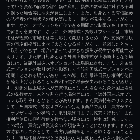
価格や対象となる指数、あるいは当該外国上場株式の裏付けとな
っている資産の価格や評価額の変動、指数の数値等に対する予測
を誤った場合等に損失が発生します。また、対象とする有価証券
の発行者の信用状況の変化等により、損失が発生することがあり
ます。なお、オプションを行使できる期間には制限がありますの
で留意が必要です。さらに、外国株式・指数オプションは、市場
価格が現実の市場価格等に応じて変動するため、その変動率は現
実の市場価格等に比べて大きくなる傾向があり、意図したとおり
に取引ができず、場合によっては大きな損失が発生する可能性が
あります。また取引対象となる外国上場株式が上場廃止となる場
合には、当該外国株式オプションも上場廃止され、また、外国株
式オプションの取引状況を勘案して当該外国株式オプションが上
場廃止とされる場合があり、その際、取引最終日及び権利行使日
が繰り上げられることや権利行使の機会が失われることがありま
す。対象外国上場株式が売買停止となった場合や対象外国上場株
式の発行者が、人的分割を行う場合等には、当該外国株式オプシ
ョンも取引停止となることがあります。また買方特有のリスクと
して、外国株式・指数オプションは期限商品であり、買方がアウ
トオブザマネーの状態で、取引最終日までに転売を行わず、また
権利行使日に権利行使を行わない場合には、権利は消滅します。
この場合、買方は投資資金の全額を失うことになります。また売
方特有のリスクとして、売方は証拠金を上回る取引を行うことと
なり、市場価格が予想とは反対の方向に変化したときの損失が限