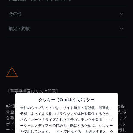
その他
規定・約款
【重要事項及びリスク開示】
クッキー（Cookie）ポリシー
■外国為替証拠金取引は各通貨の価格を、貴金属証拠金取引は各
当社のウェブサイトでは、サイト運営の有効化、最適化、
貴金属の価格を指標とし、それらの変動に対する予測を誤った場
分析によってより良いブラウジング体験を提供するため、
合等に損失が発生します。また、売買の状況によってはスワップ
さらにパーソナライズされた広告コンテンツを提供し、ソ
ポイントの支払いが発生したり、通貨の金利や貴金属のリースレ
ーシャルメディアへの接続を可能にするために、クッキー
ート等の変動によりスワップポイントが受取りから支払いに転じ
を使用しています。 「すべて同意する」を選択すると、ク