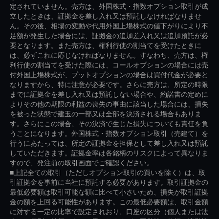
定されていません。売方は、外国株式・指数オプション取引が成
立したときは、証拠金を差し入れ又は預託しなければなりませ
ん。その後、相場の変動や代用外国上場株式の値下がりにより不
足額が発生した場合には、証拠金の追加差入れ又は追加預託が必
要となります。また売方は、権利行使の割当てを受けたときに
は、必ずこれに応じなければなりません。すなわち、売方は、権
利行使の割当てを受けた際には、コールオプションの場合には売
付外国上場株式が、プットオプションの場合は買付代金が必要と
なりますから、特に注意が必要です。さらに売方は、所定の時限
までに証拠金を差し入れ又は預託しない場合や、約諾書の定めに
よりその他の期限の利益の喪失の事由に該当した場合には、損失
を被った状態で建玉の一部又は全部を決済される場合もありま
す。さらにこの場合、その決済で生じた損失についても責任を負
うことになります。外国株式・指数オプション取引（売建て）を
行うにあたっては、所定の証拠金を担保として差し入れ又は預託
していただきます。証拠金率は各銘柄のリスクによって異なりま
すので、発注前の取引画面でご確認ください。
■上記全ての取引（ただしオプション取引の買いを除く）は、取
引証拠金を事前に当社に預託する必要があります。取引証拠金の
最低必要額は取引可能な額に比べて小さいため、損失が取引証拠
金の額を上回る可能性があります。この最低必要額は、取引金額
に対する一定の比率で設定されおり、口座の区分（個人または法