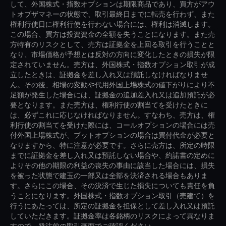
して、外国株式・指数オプションは期限商品であり、買方がアウ
トオブザマネーの状態で、取引最終日までに転売を行わず、また
権利行使日に権利行使を行わない場合には、権利は消滅します。
この場合、買方は投資資金の全額を失うことになります。また売
方特有のリスクとして、売方は証拠金を上回る取引を行うことと
なり、市場価格が予想とは反対の方向に変化したときの損失が限
定されていません。売方は、外国株式・指数オプション取引が成
立したときは、証拠金を差し入れ又は預託しなければなりませ
ん。その後、相場の変動や代用外国上場株式の値下がりにより不
足額が発生した場合には、証拠金の追加差入れ又は追加預託が必
要となります。また売方は、権利行使の割当てを受けたときに
は、必ずこれに応じなければなりません。すなわち、売方は、権
利行使の割当てを受けた際には、コールオプションの場合には売
付外国上場株式が、プットオプションの場合は買付代金が必要と
なりますから、特に注意が必要です。さらに売方は、所定の時限
までに証拠金を差し入れ又は預託しない場合や、約諾書の定めに
よりその他の期限の利益の喪失の事由に該当した場合には、損失
を被った状態で建玉の一部又は全部を決済される場合もありま
す。さらにこの場合、その決済で生じた損失についても責任を負
うことになります。外国株式・指数オプション取引（売建て）を
行うにあたっては、所定の証拠金を担保として差し入れ又は預託
していただきます。証拠金率は各銘柄のリスクによって異なりま
すので、発注前の取引画面でご確認ください。