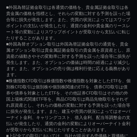
■外国為替証拠金取引は各通貨の価格を、貴金属証拠金取引は各
貴金属の価格を指標とし、それらの変動に対する予測を誤った場
合等に損失が発生します。また、売買の状況によってはスワップ
ポイントの支払いが発生したり、通貨の金利や貴金属のリースレ
ート等の変動によりスワップポイントが受取りから支払いに転じ
たりすることがあります。
■外国為替オプション取引は外国為替証拠金取引の通貨を、貴金
属オプション取引は貴金属証拠金取引の貴金属を原資産とし、原
資産の値動きやその変動率に対する予測を誤った場合等に損失が
発生します。また、オプションの価値は時間の経過により減少し
ます。また、オプションの売り側は権利行使に応える義務があり
ます。
■株価指数CFD取引は株価指数や株価指数を対象としたETFを、個
別株CFD取引は個別株や個別株関連のETFを、債券CFD取引は債
券や債券を対象としたETFを、その他証券CFD取引はその他の外
国上場株式関連ETF等を、商品CFD取引は商品先物取引をそれぞ
れ原資産とし、それらの価格の変動に対する予測を誤った場合等
に損失が発生します。また、建玉や売買の状況によってはオーバ
ーナイト金利、キャリングコスト、借入金利、配当等調整金の支
払いが発生したり、通貨の金利の変動によりオーバーナイト金利
が受取りから支払いに転じたりすることがあります。
■上記全ての取引においては、当社が提示する売価格と買価格に