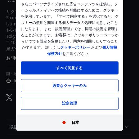
さらにパーソナライズされた広告コンテンツを提供し、ソ
ーシャルメディアへの接続を可能にするために、クッキー
サクソバンク証券株式会社
を使用しています。 「すべて同意する」を選択すると、ク
Saxo Bank Securities Ltd.
ッキーの使用と関連する個人データの処理に同意したこと
Izumi Garden Tower 36F
になります。 また「設定管理」では、同意の設定を管理す
1-6-1 Roppongi Minato-ku
ることができます。 お客様は、クッキーポリシーページか
Tokyo 106-6036
らいつでも設定を変更したり、同意を撤回したりすること
〒106-6036 東京都港区六本木1-6-1
ができます。 詳しくは
クッキーポリシー
および
個人情報
泉ガーデンタワー36F
保護方針
をご覧ください。
お問い合わせ
すべて同意する
国・地域を選択
日本
必要なクッキーのみ
設定管理
日本
取扱商品・手数料