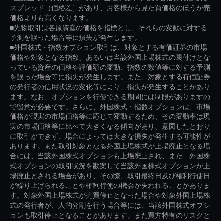
スプレッド（価格差）があり、お客様から見た買価格のほうが売
価格よりも高くなります。
■先物取引は各原資産の価格を指標とし、それらの変動に対する
予測を誤った場合等に損失が発生します。
■外国株式・指数オプション取引は、対象とする有価証券の市場
価格や対象となる指数、あるいは当該外国上場株式の裏付けとな
っている資産の価格や評価額の変動、指数の数値等に対する予測
を誤った場合等に損失が発生します。また、対象とする有価証券
の発行者の信用状況の変化等により、損失が発生することがあり
ます。なお、オプションを行使できる期間には制限がありますの
で留意が必要です。さらに、外国株式・指数オプションは、市場
価格が現実の市場価格等に応じて変動するため、その変動率は現
実の市場価格等に比べて大きくなる傾向があり、意図したとおり
に取引ができず、場合によっては大きな損失が発生する可能性が
あります。また取引対象となる外国上場株式が上場廃止となる場
合には、当該外国株式オプションも上場廃止され、また、外国株
式オプションの取引状況を勘案して当該外国株式オプションが上
場廃止とされる場合があり、その際、取引最終日及び権利行使日
が繰り上げられることや権利行使の機会が失われることがありま
す。対象外国上場株式が売買停止となった場合や対象外国上場株
式の発行者が、人的分割を行う場合等には、当該外国株式オプシ
ョンも取引停止となることがあります。また買方特有のリスクと