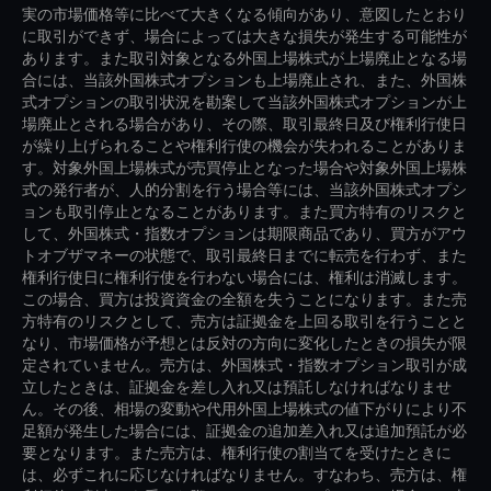
実の市場価格等に比べて大きくなる傾向があり、意図したとおり
に取引ができず、場合によっては大きな損失が発生する可能性が
あります。また取引対象となる外国上場株式が上場廃止となる場
合には、当該外国株式オプションも上場廃止され、また、外国株
式オプションの取引状況を勘案して当該外国株式オプションが上
場廃止とされる場合があり、その際、取引最終日及び権利行使日
が繰り上げられることや権利行使の機会が失われることがありま
す。対象外国上場株式が売買停止となった場合や対象外国上場株
式の発行者が、人的分割を行う場合等には、当該外国株式オプシ
ョンも取引停止となることがあります。また買方特有のリスクと
して、外国株式・指数オプションは期限商品であり、買方がアウ
トオブザマネーの状態で、取引最終日までに転売を行わず、また
権利行使日に権利行使を行わない場合には、権利は消滅します。
この場合、買方は投資資金の全額を失うことになります。また売
方特有のリスクとして、売方は証拠金を上回る取引を行うことと
なり、市場価格が予想とは反対の方向に変化したときの損失が限
定されていません。売方は、外国株式・指数オプション取引が成
立したときは、証拠金を差し入れ又は預託しなければなりませ
ん。その後、相場の変動や代用外国上場株式の値下がりにより不
足額が発生した場合には、証拠金の追加差入れ又は追加預託が必
要となります。また売方は、権利行使の割当てを受けたときに
は、必ずこれに応じなければなりません。すなわち、売方は、権