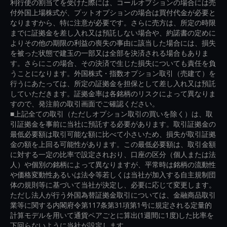
利行使の割当てを受けた際には、コールオプションの場合には売
付外国上場株式が、プットオプションの場合は買付代金が必要と
なりますから、特に注意が必要です。さらに売方は、所定の時限
までに証拠金を差し入れ又は預託しない場合や、約諾書の定めに
よりその他の期限の利益の喪失の事由に該当した場合には、損失
を被った状態で建玉の一部又は全部を決済される場合もありま
す。さらにこの場合、その決済で生じた損失についても責任を負
うことになります。外国株式・指数オプション取引（売建て）を
行うにあたっては、所定の証拠金を担保として差し入れ又は預託
していただきます。証拠金率は各銘柄のリスクによって異なりま
すので、発注前の取引画面でご確認ください。
■上記全ての取引（ただしオプション取引の買いを除く）は、取
引証拠金を事前に当社に預託する必要があります。取引証拠金の
最低必要額は取引可能な額に比べて小さいため、損失が取引証拠
金の額を上回る可能性があります。この最低必要額は、取引金額
に対する一定の比率で設定されおり、口座の区分（個人または法
人）や個別の銘柄によって異なりますが、平常時は銘柄の流動性
や価格変動性あるいは法令等若しくは当社が加入する自主規制団
体の規則等に基づいて当社が決定し、必要に応じて変更します。
ただし法人が行う外国為替証拠金取引については、金融商品取引
業等に関する内閣府令第117条第31項第1号に規定される定量的
計算モデルを用いて通貨ペアごとに算出(1週間に1度)した比率を
下回らないように当社が設定します。