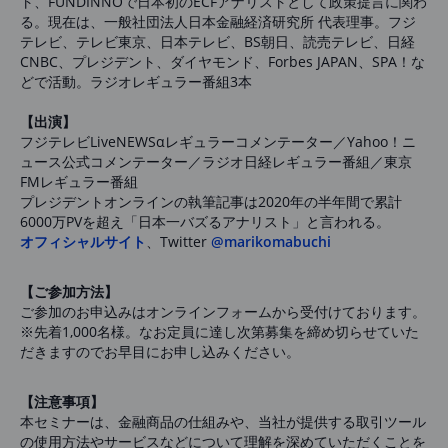
ト、FUNDINNOで日本初のECFアナリストとして政策提言に関わ
る。現在は、一般社団法人日本金融経済研究所 代表理事。フジ
テレビ、テレビ東京、日本テレビ、BS朝日、読売テレビ、日経
CNBC、プレジデント、ダイヤモンド、Forbes JAPAN、SPA！な
どで活動。ラジオレギュラー番組3本
【出演】
フジテレビLiveNEWSαレギュラーコメンテーター／Yahoo！ニ
ュース公式コメンテーター／ラジオ日経レギュラー番組／東京
FMレギュラー番組
プレジデントオンラインの執筆記事は2020年の半年間で累計
6000万PVを超え「日本一バズるアナリスト」と言われる。
オフィシャルサイト
、Twitter
@marikomabuchi
【ご参加方法】
ご参加のお申込みはオンラインフォームから受付けております。
※先着1,000名様。なお定員に達し次第募集を締め切らせていた
だきますのでお早目にお申し込みください。
【注意事項】
本セミナーは、金融商品の仕組みや、当社が提供する取引ツール
の使用方法やサービスなどについて理解を深めていただくことを