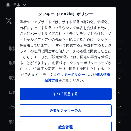
日本
クッキー（Cookie）ポリシー
当社のウェブサイトでは、サイト運営の有効化、最適化、
分析によってより良いブラウジング体験を提供するため、
さらにパーソナライズされた広告コンテンツを提供し、ソ
ーシャルメディアへの接続を可能にするために、クッキー
を使用しています。 「すべて同意する」を選択すると、ク
取扱商品・手数料
ッキーの使用と関連する個人データの処理に同意したこと
になります。 また「設定管理」では、同意の設定を管理す
ることができます。 お客様は、クッキーポリシーページか
取引ツール
らいつでも設定を変更したり、同意を撤回したりすること
ができます。 詳しくは
クッキーポリシー
および
個人情報
取引サポート
保護方針
をご覧ください。
口座開設・サクソバンクについて
すべて同意する
その他
必要なクッキーのみ
規定・約款
設定管理