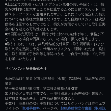
■上記全ての取引（ただしオプション取引の買いを除く）は、損
失が無制限に拡大することを防止するために自動ロスカット（自
動ストップロス）が適用されますが、これによって確定した損失
についてもお客様の負担となります。また自動ロスカットは決済
価格を保証するものではなく、損失がお預かりしている取引証拠
金の額を超える可能性があります。
■外国証券売買取引は、買付け時に比べて売付け時に、価格が下
がっている場合や円高になっている場合に損失が発生します。
■取引にあたっては、契約締結前交付書面（取引説明書）および
取引約款を熟読し十分に仕組みやリスクをご理解いただき、発注
前に取引画面で手数料等を確認のうえ、ご自身の判断にてお取引
をお願いいたします。
サクソバンク証券株式会社
金融商品取引業者 関東財務局長（金商）第239号、商品先物取引
業者
第一種金融商品取引業、第二種金融商品取引業
加入協会／日本証券業協会、一般社団法人金融先物取引業協会、
日本投資者保護基金、日本商品先物取引協会
手数料：各商品の取引手数料についてはサクソバンク証券ウェブ
サイトの「
取引手数料
」ページや、
契約締結前交付書面（取引説