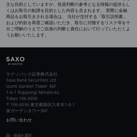
主な目的としていますが、投資判断の参考となる情報の提供もし
くはお取引の勧誘を目的とした内容も含まれます。 実際に金融
商品をお取引きされる場合は、 当社が交付する「取引説明書」
および約款を再度ご確認いただき、取引に付随するリスク等を十
分ご理解のうえでご自身の判断と責任において行っていただくよ
うお願いいたします。
サクソバンク証券株式会社
Saxo Bank Securities Ltd.
Izumi Garden Tower 36F
1-6-1 Roppongi Minato-ku
Tokyo 106-6036
〒106-6036 東京都港区六本木1-6-1
泉ガーデンタワー36F
お問い合わせ
国・地域を選択