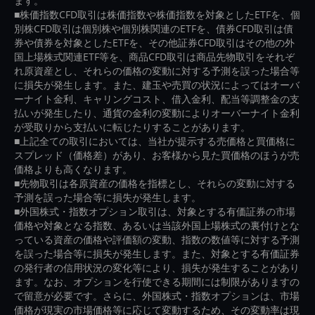
ます。
■株価指数CFD取引は株価指数や株価指数を対象としたETFを、個
別株CFD取引は個別株や個別株関連のETFを、債券CFD取引は債
券や債券を対象としたETFを、その他証券CFD取引はその他の外
国上場株式関連ETF等を、商品CFD取引は商品先物取引をそれぞ
れ原資産とし、それらの価格の変動に対する予測を誤った場合等
に損失が発生します。また、建玉や売買の状況によってはオーバ
ーナイト金利、キャリングコスト、借入金利、配当等調整金の支
払いが発生したり、通貨の金利の変動によりオーバーナイト金利
が受取りから支払いに転じたりすることがあります。
■上記全ての取引においては、当社が提示する売価格と買価格に
スプレッド（価格差）があり、お客様から見た買価格のほうが売
価格よりも高くなります。
■先物取引は各原資産の価格を指標とし、それらの変動に対する
予測を誤った場合等に損失が発生します。
■外国株式・指数オプション取引は、対象とする有価証券の市場
価格や対象となる指数、あるいは当該外国上場株式の裏付けとな
っている資産の価格や評価額の変動、指数の数値等に対する予測
を誤った場合等に損失が発生します。また、対象とする有価証券
の発行者の信用状況の変化等により、損失が発生することがあり
ます。なお、オプションを行使できる期間には制限がありますの
で留意が必要です。さらに、外国株式・指数オプションは、市場
価格が現実の市場価格等に応じて変動するため、その変動率は現