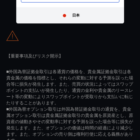
日本
【重要事項及びリスク開示】
■外国為替証拠金取引は各通貨の価格を、貴金属証拠金取引は各
貴金属の価格を指標とし、それらの変動に対する予測を誤った場
合等に損失が発生します。また、売買の状況によってはスワップ
ポイントの支払いが発生したり、通貨の金利や貴金属のリースレ
ート等の変動によりスワップポイントが受取りから支払いに転じ
たりすることがあります。
■外国為替オプション取引は外国為替証拠金取引の通貨を、貴金
属オプション取引は貴金属証拠金取引の貴金属を原資産とし、原
資産の値動きやその変動率に対する予測を誤った場合等に損失が
発生します。また、オプションの価値は時間の経過により減少し
ます。また、オプションの売り側は権利行使に応える義務があり