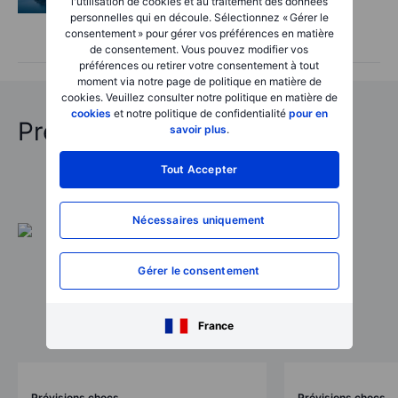
l'utilisation de cookies et au traitement des données
inquiètent, les espoirs autour d’Hormuz
personnelles qui en découle. Sélectionnez « Gérer le
consentement » pour gérer vos préférences en matière
progressent – 6 août 2026
de consentement. Vous pouvez modifier vos
préférences ou retirer votre consentement à tout
moment via notre page de politique en matière de
cookies. Veuillez consulter notre politique en matière de
cookies
et notre politique de confidentialité
pour en
Prédictions choc 2026
savoir plus
.
Tout Accepter
Nécessaires uniquement
Gérer le consentement
France
Prévisions chocs
Prévisions chocs