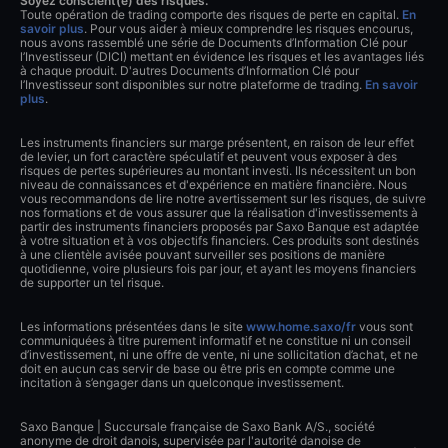
Soyez conscient(e) des risques.
Toute opération de trading comporte des risques de perte en capital.
En
savoir plus
. Pour vous aider à mieux comprendre les risques encourus,
nous avons rassemblé une série de Documents d’Information Clé pour
l’Investisseur (DICI) mettant en évidence les risques et les avantages liés
à chaque produit. D'autres Documents d’Information Clé pour
l’Investisseur sont disponibles sur notre plateforme de trading.
En savoir
plus
.
Les instruments financiers sur marge présentent, en raison de leur effet
de levier, un fort caractère spéculatif et peuvent vous exposer à des
risques de pertes supérieures au montant investi. Ils nécessitent un bon
niveau de connaissances et d'expérience en matière financière. Nous
vous recommandons de lire notre avertissement sur les risques, de suivre
nos formations et de vous assurer que la réalisation d'investissements à
partir des instruments financiers proposés par Saxo Banque est adaptée
à votre situation et à vos objectifs financiers. Ces produits sont destinés
à une clientèle avisée pouvant surveiller ses positions de manière
quotidienne, voire plusieurs fois par jour, et ayant les moyens financiers
de supporter un tel risque.
Les informations présentées dans le site
www.home.saxo/fr
vous sont
communiquées à titre purement informatif et ne constitue ni un conseil
d’investissement, ni une offre de vente, ni une sollicitation d’achat, et ne
doit en aucun cas servir de base ou être pris en compte comme une
incitation à s’engager dans un quelconque investissement.
Saxo Banque | Succursale française de Saxo Bank A/S., société
anonyme de droit danois, supervisée par l'autorité danoise de