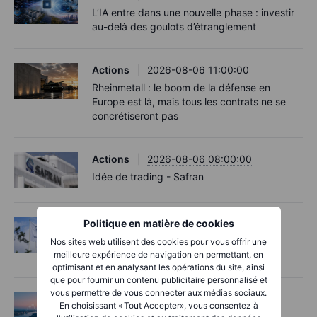
L’IA entre dans une nouvelle phase : investir
au-delà des goulots d’étranglement
Actions
2026-08-06 11:00:00
Rheinmetall : le boom de la défense en
Europe est là, mais tous les contrats ne se
concrétiseront pas
Actions
2026-08-06 08:00:00
Idée de trading - Safran
Politique en matière de cookies
Actions
2026-08-06 07:00:00
Novo Nordisk relève ses ambitions, mais
Nos sites web utilisent des cookies pour vous offrir une
meilleure expérience de navigation en permettant, en
perd du terrain face à ses rivaux
optimisant et en analysant les opérations du site, ainsi
que pour fournir un contenu publicitaire personnalisé et
vous permettre de vous connecter aux médias sociaux.
Macro
2026-08-06 06:02:00
En choisissant « Tout Accepter», vous consentez à
Point de marché – Les semi-conducteurs