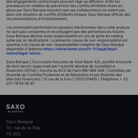
des engagements contractuels pouvant régir sa diffusion. Enfin les
procédures en matière de prévention des conflits d’intérêts mises en
place par Saxo Banque assurent que ses collaborateurs ne soient pas
dans une situation de conflits d'intérêts lorsque Saxo Banque diffuse des
recommandations d'investissement.
Les éventuelles performances passées mentionnées dans cette analyse
ne sont pas constantes et ne préjugent pas des performances futures.
Saxo Banque décline toute responsabilité en cas de perte en trading
subie par un destinataire. La présente clause de non-responsabilité est
soumise à la clause de non-responsabilité complète de Saxo Banque
disponible à l’adresse
https://www.home.saxo/fr-fr/legal/legal-
notice/legal-notice
.
Saxo Banque | Succursale française de Saxo Bank A/S, société anonyme
de droit danois supervisée par l'autorité danoise de surveillance
financière (DFSA) | Inscrite au RCS de Paris 980 884 084 | Contrôlée par
l’Autorité de Contrôle Prudentiel et de Résolution et par l’Autorité des
Marchés Financiers | 10 rue de la Paix | 75002 PARIS | Téléphone + 33
(0)1 78 94 56 40
Saxo Banque
10, rue de la Paix
75 002