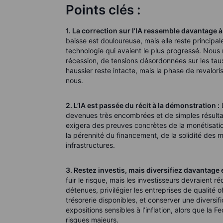
Points clés :
1. La correction sur l’IA ressemble davantage 
baisse est douloureuse, mais elle reste principal
technologie qui avaient le plus progressé. Nous
récession, de tensions désordonnées sur les ta
haussier reste intacte, mais la phase de revalori
nous.
2. L’IA est passée du récit à la démonstration :
L
devenues très encombrées et de simples résultats
exigera des preuves concrètes de la monétisatio
la pérennité du financement, de la solidité des
infrastructures.
3. Restez investis, mais diversifiez davantage e
fuir le risque, mais les investisseurs devraient r
détenues, privilégier les entreprises de qualité of
trésorerie disponibles, et conserver une diversific
expositions sensibles à l’inflation, alors que la 
risques majeurs.