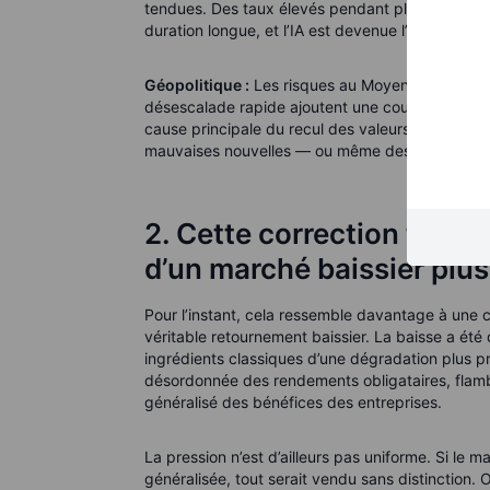
tendues. Des taux élevés pendant plus longtemp
duration longue, et l’IA est devenue l’un des par
Géopolitique :
Les risques au Moyen-Orient, la vo
désescalade rapide ajoutent une couche suppléme
cause principale du recul des valeurs IA, mais ell
mauvaises nouvelles — ou même des nouvelles 
2. Cette correction techn
d’un marché baissier plus
Pour l’instant, cela ressemble davantage à une 
véritable retournement baissier. La baisse a été
ingrédients classiques d’une dégradation plus pr
désordonnée des rendements obligataires, flam
généralisé des bénéfices des entreprises.
La pression n’est d’ailleurs pas uniforme. Si le 
généralisée, tout serait vendu sans distinction.