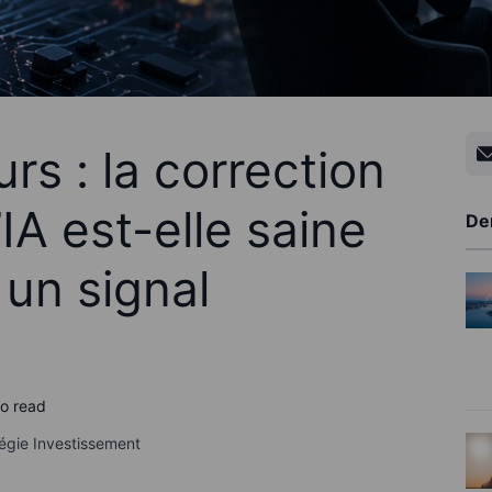
rs : la correction
IA est-elle saine
De
r un signal
to read
égie Investissement