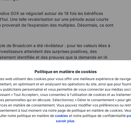
ndice SOX se négociait autour de 18 fois les bénéfices
’hui. Une telle revalorisation sur une période aussi courte
lye provenait de l’expansion des multiples. Désormais, ce sont
le de Broadcom a été révélateur : pour les valeurs liées à
 investisseurs attendent des surprises positives, des
lairement identifiée et des preuves que la demande en IA
Politique en matière de cookies
e marché commence également à se demander qui
tes web utilisent des cookies pour vous offrir une meilleure expérience de naviga
ans les infrastructures IA. Les initiatives de financement
ettant, en optimisant et en analysant les opérations du site, ainsi que pour fourn
llent que l’IA n’est pas seulement une histoire de
u publicitaire personnalisé et vous permettre de vous connecter aux médias soci
issant « Tout Accepter», vous consentez à l'utilisation de cookies et au traiteme
 gourmand en capitaux. Les investisseurs accordent
es personnelles qui en découle. Sélectionnez « Gérer le consentement » pour gér
t, à la discipline en matière de dépenses d’investissement,
nces en matière de consentement. Vous pouvez modifier vos préférences ou retir
ent.
sentement à tout moment via notre page de politique en matière de cookies. Veui
lter notre politique en matière de
cookies
et notre politique de confidentialité
po
savoir plus
.
 données américaines plus solides repoussent l’idée d’un
particulièrement lorsque les valorisations sont déjà