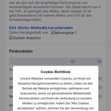
wie sie sich auf die langfristige Performance von
Aktienanlagen auswirken könnten. Die Skala reicht von 0
bis 100. Je geringer das Risiko, desto besser (0 ist
gleichbedeutend mit keinem Risiko und 100 ist das
schwerwiegendste).
ESG-Risiko-Methodik herunterladen
Daten bereitgestellt von
/
Finanzdaten
Q1
Q2
Gewinn- und Verlustrechnung
Cookie-Richtlinie
Umsatz
XXXXXXX
XXXXXXX
Unsere Websites verwenden Cookies, um Ihnen ein
besseres Navigationserlebnis zu bieten, indem sie den
EBITDA
XXXXXXX
XXXXXXX
Betrieb der Website ermöglichen, optimieren und
analysieren, sowie um personalisierte Werbeinhalte
Nettoeinkommen
XXXXXXX
XXXXXXX
bereitzustellen und Ihnen die Verbindung zu sozialen
Medien zu ermöglichen. Indem Sie "Alle Cookies
Bilanz
akzeptieren" wählen, stimmen Sie der Verwendung von