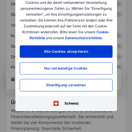
Cookies und der damit verbundenen Verarbeitung
Gesamtvermögen
XXXXXXX
XXXXXXX
personenbezogener Daten zu. Wählen Sie "Einwilligung
Gesamtschulden
XXXXXXX
XXXXXXX
verwalten", um Ihre Einwilligungseinstellungen zu
verwalten. Sie können Ihre Präferenzen ändern oder Ihre
Verhältnisse
Zustimmung jederzeit auf der Seite mit den Cookie-
Richtlinien widerrufen. Bitte lesen Sie unsere
Cookie-
Kurs/Umsatz
XXXXXXX
XXXXXXX
Richtlinie
und unsere
Datenschutzrichtlinie
.
Gewinn je Aktie
XXXXXXX
XXXXXXX
Alle Cookies akzeptieren
Dividende je Aktie
XXXXXXX
XXXXXXX
Eigenkapitalrendite
XXXXXXX
XXXXXXX
Nur notwendige Cookies
Konto eröffnen
um Zugriff auf mehr Diagramm-
und Analyse-Tools zu erhalten.
Einwilligung verwalten
Über Wuestenrot & Wuerttembergische AG
Schweiz
Wüstenrot & Württembergische AG ist eine deutsche
Finanzdienstleistungsgesellschaft. Sie entwickelt und
bietet die vier Komponente der modernen
Finanzplanung: finanzielle Sicherheit,