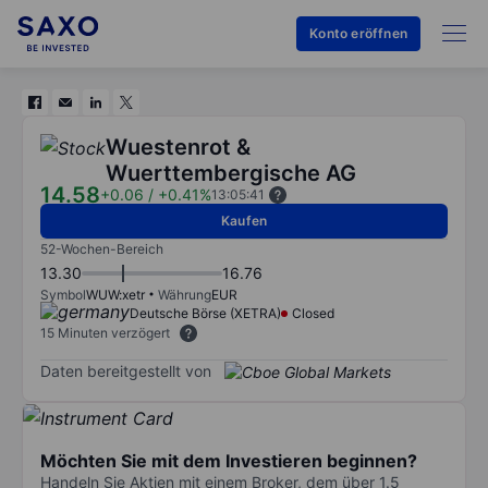
Konto eröffnen
Wuestenrot &
Wuerttembergische AG
14.58
+0.06
/
+0.41%
13:05:41
Kaufen
52-Wochen-Bereich
13.30
16.76
Symbol
WUW:xetr
Währung
EUR
Deutsche Börse (XETRA)
Closed
15 Minuten verzögert
Daten bereitgestellt von
Möchten Sie mit dem Investieren beginnen?
Handeln Sie Aktien mit einem Broker, dem über 1.5