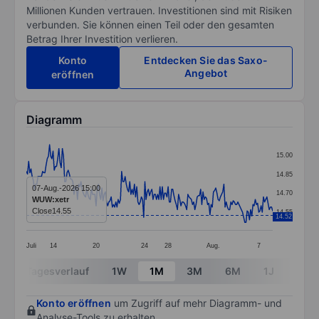
Millionen Kunden vertrauen. Investitionen sind mit Risiken
verbunden. Sie können einen Teil oder den gesamten
Betrag Ihrer Investition verlieren.
Konto
Entdecken Sie das Saxo-
Angebot
eröffnen
Diagramm
Chart
15.00
Line chart with 213 data points.
14.85
The chart has 1 X axis displaying categories.
07-Aug.-2026 15:00
14.70
WUW:xetr
The chart has 1 Y axis displaying values. Data ranges 
Close
14.55
14.55
14.52
Juli
14
20
24
28
Aug.
7
End of interactive chart.
Tagesverlauf
1W
1M
3M
6M
1J
3J
Konto eröffnen
um Zugriff auf mehr Diagramm- und
Analyse-Tools zu erhalten.