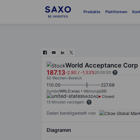
Produkte
Plattformen
Kon
World Acceptance Corp
187.13
-2.90
/
-1.53%
20:00:00
52-Wochen-Bereich
110.00
227.68
Symbol
WRLD:xnas
Währung
USD
NASDAQ
Closed
15 Minuten verzögert
Daten bereitgestellt von
Diagramm
Chart