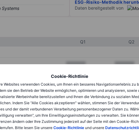
ESG-Risiko-Methodik herunt
Daten bereitgestellt von
Q1
Q2
XXXXXXX
XXXXXXX
XXXXXXX
XXXXXXX
Cookie-Richtlinie
e Websites verwenden Cookies, um Ihnen ein besseres Navigationserlebnis zu b
XXXXXXX
XXXXXXX
dem sie den Betrieb der Website ermöglichen, optimieren und analysieren, sowie
alisierte Werbeinhalte bereitzustellen und Ihnen die Verbindung zu sozialen Me
lichen. Indem Sie "Alle Cookies akzeptieren" wählen, stimmen Sie der Verwendu
XXXXXXX
XXXXXXX
es und der damit verbundenen Verarbeitung personenbezogener Daten zu. Wähl
willigung verwalten", um Ihre Einwilligungseinstellungen zu verwalten. Sie können
XXXXXXX
XXXXXXX
renzen ändern oder Ihre Zustimmung jederzeit auf der Seite mit den Cookie-Richt
errufen. Bitte lesen Sie unsere
Cookie-Richtlinie
und unsere
Datenschutzrichtli