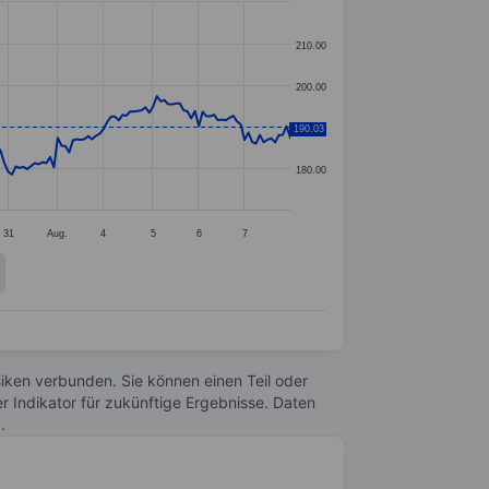
210.00
200.00
190.03
190.00
180.00
31
Aug.
4
5
6
7
Risiken verbunden. Sie können einen Teil oder
r Indikator für zukünftige Ergebnisse. Daten
n
.