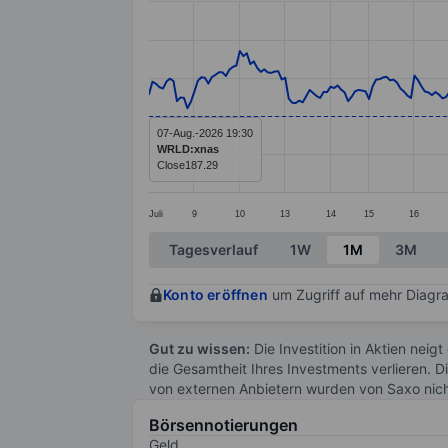
Line chart with 291 data points.
The chart has 1 X axis displaying categ
The chart has 1 Y axis displaying value
07-Aug.-2026 19:30
WRLD:xnas
Close
187.29
Juli
9
10
13
14
15
16
End of interactive chart.
Tagesverlauf
1W
1M
3M
Konto eröffnen
um Zugriff auf mehr Diagra
Gut zu wissen:
Die Investition in Aktien neigt
die Gesamtheit Ihres Investments verlieren. D
von externen Anbietern wurden von Saxo nic
Börsennotierungen
Geld