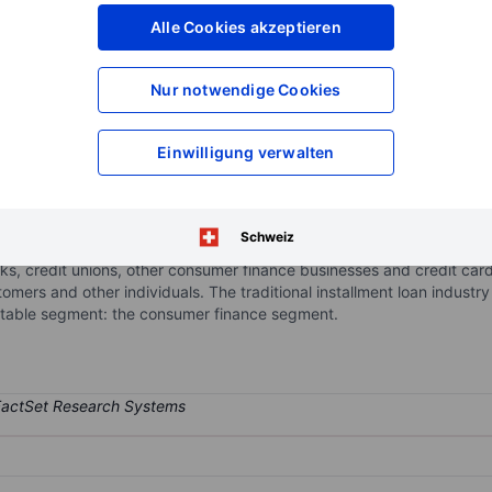
XXXXXXX
XXXXXXX
Alle Cookies akzeptieren
XXXXXXX
XXXXXXX
XXXXXXX
XXXXXXX
Nur notwendige Cookies
Konto eröffnen
um Zugriff auf mehr Di
XXXXXXX
XXXXXXX
Einwilligung verwalten
onsumer finance (installment loan) business. It offers short-term sm
Schweiz
d ancillary products and services to individuals. The Company general
ks, credit unions, other consumer finance businesses and credit ca
stomers and other individuals. The traditional installment loan indus
rtable segment: the consumer finance segment.