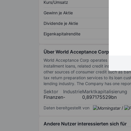
Kurs/Umsatz
Gewinn je Aktie
Dividende je Aktie
Eigenkapitalrendite
Über World Acceptance Corp
World Acceptance Corp operates a small-loan c
installment loans, related credit insurance an
other sources of consumer credit such as ban
tax return preparation services to its loan cu
lending industry. The Company has one repo
Sektor
Industrie
Marktkapitalisierung
Finanzen
-
0,897175529bn
Daten bereitgestellt von
/
Andere Nutzer interessierten sich für