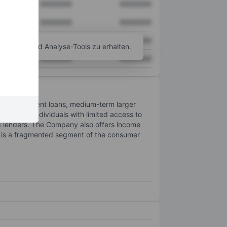
XXXXXXX
XXXXXXX
XXXXXXX
XXXXXXX
XXXXXXX
XXXXXXX
agramm- und Analyse-Tools zu erhalten.
XXXXXXX
XXXXXXX
all installment loans, medium-term larger
ly serves individuals with limited access to
rd lenders. The Company also offers income
try is a fragmented segment of the consumer