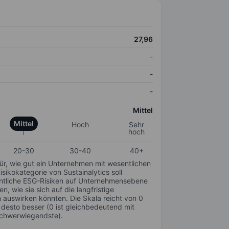
27,96
-
-
-
Mittel
Mittel
Hoch
Sehr
hoch
20-30
30-40
40+
für, wie gut ein Unternehmen mit wesentlichen
ikokategorie von Sustainalytics soll
sentliche ESG-Risiken auf Unternehmensebene
n, wie sie sich auf die langfristige
auswirken könnten. Die Skala reicht von 0
, desto besser (0 ist gleichbedeutend mit
schwerwiegendste).