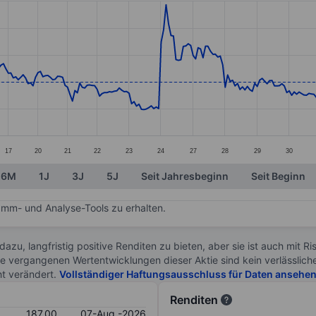
ories.
s. Data ranges from 178.46 to 218.72.
17
20
21
22
23
24
27
28
29
30
6M
1J
3J
5J
Seit Jahresbeginn
Seit Beginn
mm- und Analyse-Tools zu erhalten.
 dazu, langfristig positive Renditen zu bieten, aber sie ist auch mit 
ie vergangenen Wertentwicklungen dieser Aktie sind kein verlässliche
ht verändert.
Vollständiger Haftungsausschluss für Daten ansehe
Renditen
187.00
07-Aug.-2026