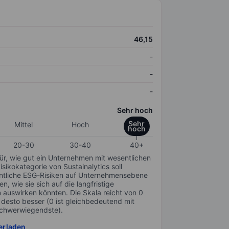
46,15
-
-
-
Sehr hoch
Sehr
Mittel
Hoch
hoch
20-30
30-40
40+
für, wie gut ein Unternehmen mit wesentlichen
ikokategorie von Sustainalytics soll
sentliche ESG-Risiken auf Unternehmensebene
n, wie sie sich auf die langfristige
auswirken könnten. Die Skala reicht von 0
, desto besser (0 ist gleichbedeutend mit
schwerwiegendste).
erladen