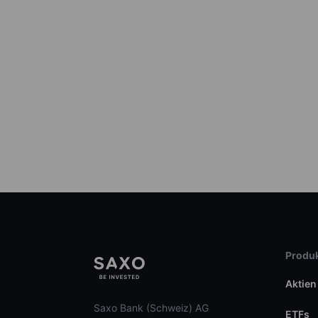
Produk
Aktien
Saxo Bank (Schweiz) AG
ETFs