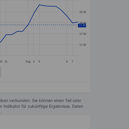
18.50
18.00
17.90
17.50
17.00
29
31
Aug.
4
5
6
7
Risiken verbunden. Sie können einen Teil oder
r Indikator für zukünftige Ergebnisse. Daten
n
.