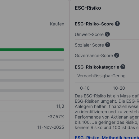
ESG-Risiko
Kaufen
ESG-Risiko-Score
Umwelt-Score
Sozialer Score
Governance-Score
ESG-Risikokategorie
Vernachlässigbar
Gering
0-10
10-20
Das ESG-Risiko ist ein Mass da
ESG-Risiken umgeht. Die ESG-Ris
11,3
Anlegern helfen, finanziell we
zu identifizieren und zu verstehe
-37,57%
Performance von Aktienanlagen 
bis 100. Je geringer das Risiko
11-Nov-2025
keinem Risiko und 100 ist das 
ESG-Risiko-Methodik herunt