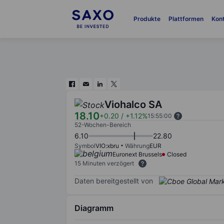
Produkte
Plattformen
Kon
Viohalco SA
18.10
+0.20
/
+1.12%
15:55:00
52-Wochen-Bereich
6.10
22.80
Symbol
VIO:xbru
Währung
EUR
Euronext Brussels
Closed
15 Minuten verzögert
Daten bereitgestellt von
Diagramm
Chart