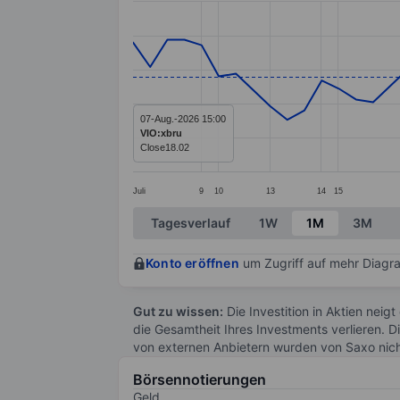
Line chart with 54 data points.
The chart has 1 X axis displaying categ
The chart has 1 Y axis displaying value
07-Aug.-2026 15:00
VIO:xbru
Close
18.02
Juli
9
10
13
14
15
End of interactive chart.
Tagesverlauf
1W
1M
3M
Konto eröffnen
um Zugriff auf mehr Diagra
Gut zu wissen:
Die Investition in Aktien neigt
die Gesamtheit Ihres Investments verlieren. D
von externen Anbietern wurden von Saxo nic
Börsennotierungen
Geld