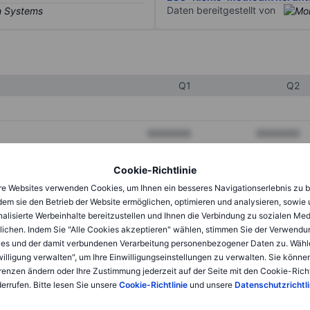
Daten bereitgestellt von
Q1
Q2
XXXXXXX
XXXXXXX
XXXXXXX
XXXXXXX
Cookie-Richtlinie
XXXXXXX
XXXXXXX
e Websites verwenden Cookies, um Ihnen ein besseres Navigationserlebnis zu b
dem sie den Betrieb der Website ermöglichen, optimieren und analysieren, sowie
alisierte Werbeinhalte bereitzustellen und Ihnen die Verbindung zu sozialen Me
lichen. Indem Sie "Alle Cookies akzeptieren" wählen, stimmen Sie der Verwendu
XXXXXXX
XXXXXXX
es und der damit verbundenen Verarbeitung personenbezogener Daten zu. Wähl
willigung verwalten", um Ihre Einwilligungseinstellungen zu verwalten. Sie können
XXXXXXX
XXXXXXX
renzen ändern oder Ihre Zustimmung jederzeit auf der Seite mit den Cookie-Richt
errufen. Bitte lesen Sie unsere
Cookie-Richtlinie
und unsere
Datenschutzrichtli
XXXXXXX
XXXXXXX