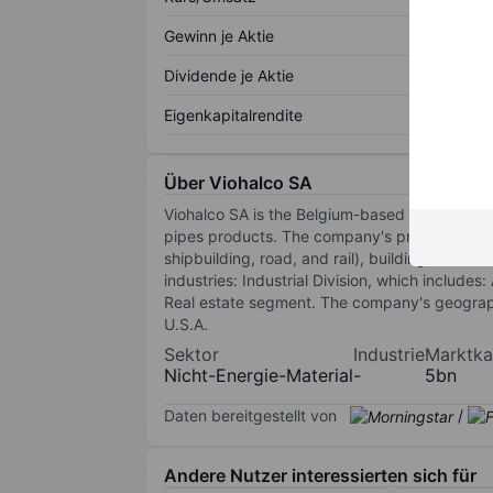
Gewinn je Aktie
Dividende je Aktie
Eigenkapitalrendite
Über Viohalco SA
Viohalco SA is the Belgium-based holding com
pipes products. The company's products are us
shipbuilding, road, and rail), building and co
industries: Industrial Division, which include
Real estate segment. The company's geograph
U.S.A.
Sektor
Industrie
Marktkap
Nicht-Energie-Material
-
5bn
Daten bereitgestellt von
/
Andere Nutzer interessierten sich für