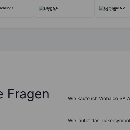
Holdings
Titan SA
Campine NV
te Fragen
Wie kaufe ich Viohalco SA A
Wie lautet das Tickersymbo