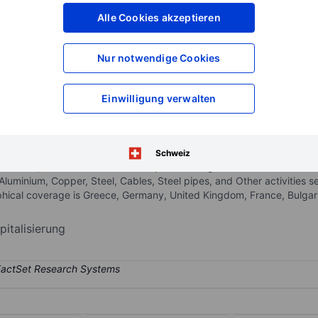
Alle Cookies akzeptieren
XXXXXXX
XXXXXXX
XXXXXXX
XXXXXXX
Konto eröffnen
um Zugriff auf mehr Di
Nur notwendige Cookies
XXXXXXX
XXXXXXX
Einwilligung verwalten
pany of metal processing companies, which sustainably manufacture 
ed across various industries, including packaging (rigid, semi-rigid,
Schweiz
nstruction, and Others. Its seven reportable segments are divided in t
s: Aluminium, Copper, Steel, Cables, Steel pipes, and Other activities 
ical coverage is Greece, Germany, United Kingdom, France, Bulgar
italisierung