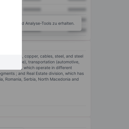
XXXXXXX
XXXXXXX
XXXXXXX
XXXXXXX
agramm- und Analyse-Tools zu erhalten.
XXXXXXX
XXXXXXX
aluminium, copper, cables, steel, and steel
 and flexible), transportation (automotive,
wo divisions, which operate in different
segments ; and Real Estate division, which has
ia, Romania, Serbia, North Macedonia and