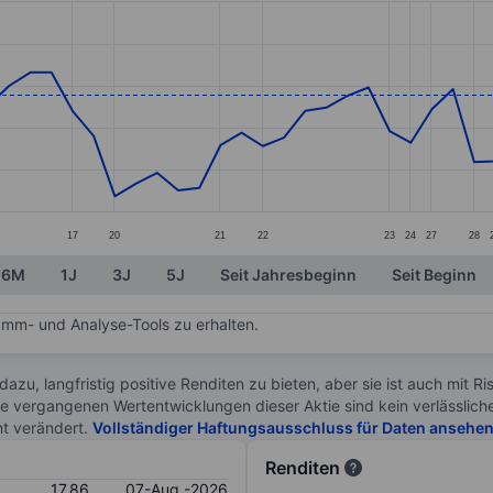
ories.
s. Data ranges from 16.68 to 18.81.
17
20
21
22
23
24
27
28
6M
1J
3J
5J
Seit Jahresbeginn
Seit Beginn
mm- und Analyse-Tools zu erhalten.
 dazu, langfristig positive Renditen zu bieten, aber sie ist auch mit 
ie vergangenen Wertentwicklungen dieser Aktie sind kein verlässliche
ht verändert.
Vollständiger Haftungsausschluss für Daten ansehe
Renditen
17.86
07-Aug.-2026