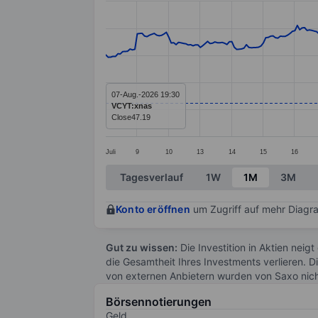
Line chart with 299 data points.
The chart has 1 X axis displaying categ
The chart has 1 Y axis displaying value
07-Aug.-2026 19:30
VCYT:xnas
Close
47.19
Juli
9
10
13
14
15
16
End of interactive chart.
Tagesverlauf
1W
1M
3M
Konto eröffnen
um Zugriff auf mehr Diagra
Gut zu wissen:
Die Investition in Aktien neigt
die Gesamtheit Ihres Investments verlieren. D
von externen Anbietern wurden von Saxo nic
Börsennotierungen
Geld