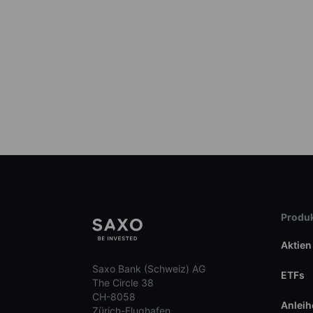
Produk
Aktien
Saxo Bank (Schweiz) AG
ETFs
The Circle 38
CH-8058
Anleih
Zürich-Flughafen