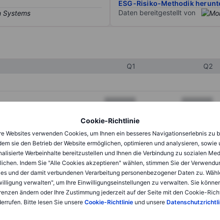
ESG-Risiko-Methodik herunt
Daten bereitgestellt von
Q1
Q2
XXXXXXX
XXXXXXX
XXXXXXX
XXXXXXX
Cookie-Richtlinie
e Websites verwenden Cookies, um Ihnen ein besseres Navigationserlebnis zu b
XXXXXXX
XXXXXXX
dem sie den Betrieb der Website ermöglichen, optimieren und analysieren, sowie
alisierte Werbeinhalte bereitzustellen und Ihnen die Verbindung zu sozialen Me
lichen. Indem Sie "Alle Cookies akzeptieren" wählen, stimmen Sie der Verwendu
XXXXXXX
XXXXXXX
es und der damit verbundenen Verarbeitung personenbezogener Daten zu. Wähl
willigung verwalten", um Ihre Einwilligungseinstellungen zu verwalten. Sie können
XXXXXXX
XXXXXXX
renzen ändern oder Ihre Zustimmung jederzeit auf der Seite mit den Cookie-Richt
errufen. Bitte lesen Sie unsere
Cookie-Richtlinie
und unsere
Datenschutzrichtli