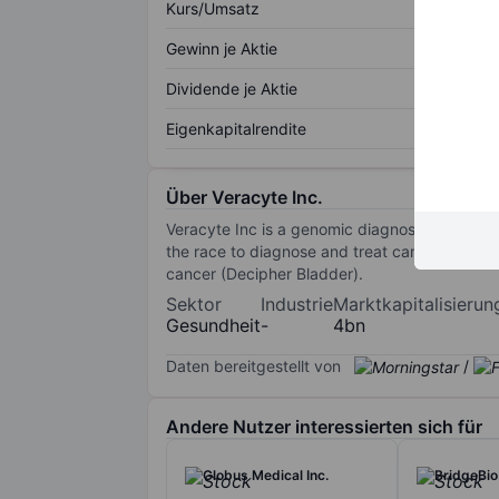
Kurs/Umsatz
Gewinn je Aktie
Dividende je Aktie
Eigenkapitalrendite
Über Veracyte Inc.
Veracyte Inc is a genomic diagnostics compan
the race to diagnose and treat cancer. It offe
cancer (Decipher Bladder).
Sektor
Industrie
Marktkapitalisierun
Gesundheit
-
4bn
Daten bereitgestellt von
/
Andere Nutzer interessierten sich für
Globus Medical Inc.
BridgeBio