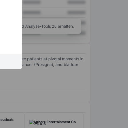
XXXXXXX
XXXXXXX
XXXXXXX
XXXXXXX
XXXXXXX
XXXXXXX
agramm- und Analyse-Tools zu erhalten.
XXXXXXX
XXXXXXX
de and assure patients at pivotal moments in
rma), breast cancer (Prosigna), and bladder
euticals
Sphere Entertainment Co