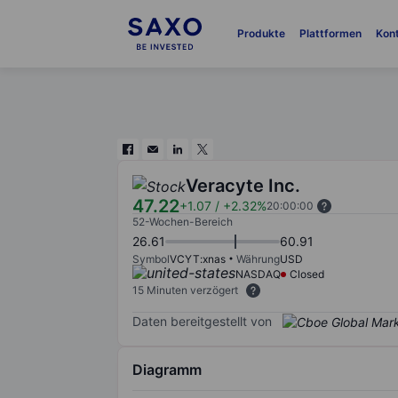
Produkte
Plattformen
Kon
Veracyte Inc.
47.22
+1.07
/
+2.32%
20:00:00
52-Wochen-Bereich
26.61
60.91
Symbol
VCYT:xnas
Währung
USD
NASDAQ
Closed
15 Minuten verzögert
Daten bereitgestellt von
Diagramm
Chart