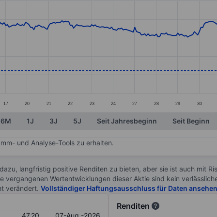
ories.
s. Data ranges from 43.7 to 60.55.
17
20
21
22
23
24
27
28
29
30
6M
1J
3J
5J
Seit Jahresbeginn
Seit Beginn
mm- und Analyse-Tools zu erhalten.
 dazu, langfristig positive Renditen zu bieten, aber sie ist auch mit 
ie vergangenen Wertentwicklungen dieser Aktie sind kein verlässliche
ht verändert.
Vollständiger Haftungsausschluss für Daten ansehe
Renditen
47.20
07-Aug.-2026