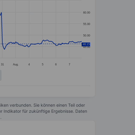
60.00
55.00
50.00
46.15
45.00
31
Aug.
4
5
6
7
Risiken verbunden. Sie können einen Teil oder
r Indikator für zukünftige Ergebnisse. Daten
n
.