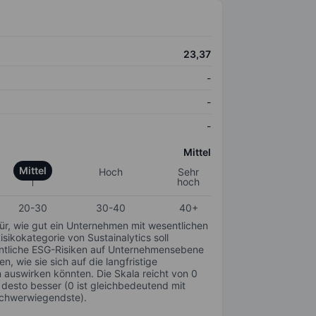
23,37
-
-
-
Mittel
Mittel
Hoch
Sehr
hoch
20-30
30-40
40+
für, wie gut ein Unternehmen mit wesentlichen
ikokategorie von Sustainalytics soll
sentliche ESG-Risiken auf Unternehmensebene
n, wie sie sich auf die langfristige
auswirken könnten. Die Skala reicht von 0
, desto besser (0 ist gleichbedeutend mit
schwerwiegendste).