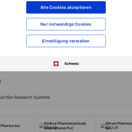
XXXXXXX
XXXXXXX
Alle Cookies akzeptieren
XXXXXXX
XXXXXXX
XXXXXXX
XXXXXXX
Nur notwendige Cookies
Konto eröffnen
um Zugriff auf mehr Di
XXXXXXX
XXXXXXX
Einwilligung verwalten
y. The group empowers clinicians with the insights necessary to gui
Schweiz
rs tests for prostate cancer (Decipher Prostate), thyroid cancer (Afi
g
Kiniksa Pharmaceuticals
Mirum Pharmac
 Pharma Inc.
International PLC
Inc.