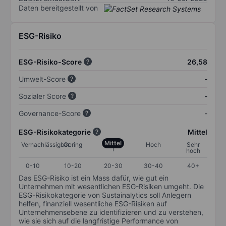
Daten bereitgestellt von
ESG-Risiko
ESG-Risiko-Score
26,58
Umwelt-Score
-
Sozialer Score
-
Governance-Score
-
ESG-Risikokategorie
Mittel
Mittel
Vernachlässigbar
Gering
Hoch
Sehr
hoch
0-10
10-20
20-30
30-40
40+
Das ESG-Risiko ist ein Mass dafür, wie gut ein
Unternehmen mit wesentlichen ESG-Risiken umgeht. Die
ESG-Risikokategorie von Sustainalytics soll Anlegern
helfen, finanziell wesentliche ESG-Risiken auf
Unternehmensebene zu identifizieren und zu verstehen,
wie sie sich auf die langfristige Performance von