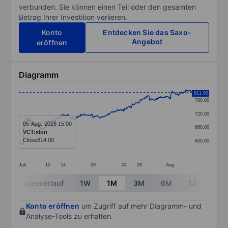
verbunden. Sie können einen Teil oder den gesamten
Betrag Ihrer Investition verlieren.
Konto
Entdecken Sie das Saxo-
Angebot
eröffnen
Diagramm
Chart
811.00
780.00
Line chart with 373 data points.
720.00
The chart has 1 X axis displaying categories.
05-Aug.-2026 15:00
660.00
VCT:xlon
The chart has 1 Y axis displaying values. Data ranges 
Close
814.00
600.00
Juli
10
14
20
24
28
Aug.
End of interactive chart.
Tagesverlauf
1W
1M
3M
6M
1J
3J
Konto eröffnen
um Zugriff auf mehr Diagramm- und
Analyse-Tools zu erhalten.