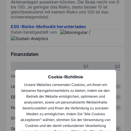
Aktienanlagen auswirken könnten. Die Skala reicht von 0
bis 100. Je geringer das Risiko, desto besser (0 ist
gleichbedeutend mit keinem Risiko und 100 ist das
schwerwiegendste).
ESG-Risiko-Methodik herunterladen
Daten bereitgestellt von
/
Finanzdaten
Q1
Q2
Gewinn- und Verlustrechnung
Cookie-Richtlinie
Unsere Websites verwenden Cookies, um Ihnen ein
Umsatz
XXXXXXX
XXXXXXX
besseres Navigationserlebnis zu bieten, indem sie den
Betrieb der Website ermöglichen, optimieren und
EBITDA
XXXXXXX
XXXXXXX
analysieren, sowie um personalisierte Werbeinhalte
Nettoeinkommen
XXXXXXX
XXXXXXX
bereitzustellen und Ihnen die Verbindung zu sozialen
Medien zu ermöglichen. Indem Sie "Alle Cookies
Bilanz
akzeptieren" wählen, stimmen Sie der Verwendung von
Cookies und der damit verbundenen Verarbeitung
Gesamtvermögen
XXXXXXX
XXXXXXX