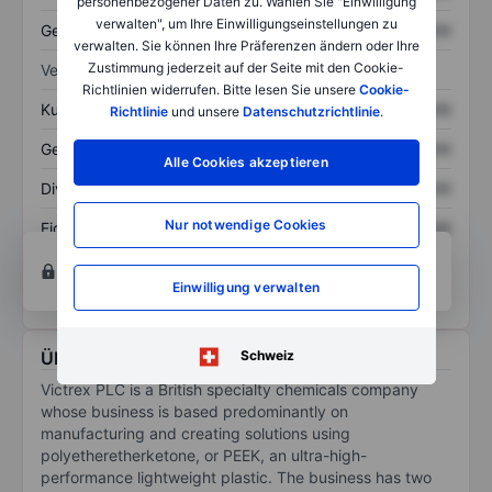
personenbezogener Daten zu. Wählen Sie "Einwilligung
verwalten", um Ihre Einwilligungseinstellungen zu
Gesamtschulden
XXXXXXX
XXXXXXX
verwalten. Sie können Ihre Präferenzen ändern oder Ihre
Zustimmung jederzeit auf der Seite mit den Cookie-
Verhältnisse
Richtlinien widerrufen. Bitte lesen Sie unsere
Cookie-
Kurs/Umsatz
XXXXXXX
XXXXXXX
Richtlinie
und unsere
Datenschutzrichtlinie
.
Gewinn je Aktie
XXXXXXX
XXXXXXX
Alle Cookies akzeptieren
Dividende je Aktie
XXXXXXX
XXXXXXX
Nur notwendige Cookies
Eigenkapitalrendite
XXXXXXX
XXXXXXX
Konto eröffnen
um Zugriff auf mehr Diagramm-
und Analyse-Tools zu erhalten.
Einwilligung verwalten
Über Victrex
Schweiz
Victrex PLC is a British specialty chemicals company
whose business is based predominantly on
manufacturing and creating solutions using
polyetheretherketone, or PEEK, an ultra-high-
performance lightweight plastic. The business has two