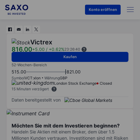
Konto eröffnen
Victrex
816.00
+5.00
/
+0.62%
23:26:40
Kaufen
52-Wochen-Bereich
515.00
821.00
Symbol
VCT:xlon
Währung
GBP
London Stock Exchange
Closed
15 Minuten verzögert
Daten bereitgestellt von
Möchten Sie mit dem Investieren beginnen?
Handeln Sie Aktien mit einem Broker, dem über 1.5
Millionen Kunden vertrauen. Investitionen sind mit Risiken