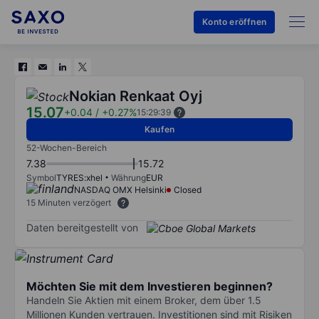
Konto eröffnen
Nokian Renkaat Oyj
15.07
+0.04
/
+0.27%
15:29:39
Kaufen
52-Wochen-Bereich
7.38
15.72
Symbol
TYRES:xhel
Währung
EUR
NASDAQ OMX Helsinki
Closed
15 Minuten verzögert
Daten bereitgestellt von
Möchten Sie mit dem Investieren beginnen?
Handeln Sie Aktien mit einem Broker, dem über 1.5
Millionen Kunden vertrauen. Investitionen sind mit Risiken