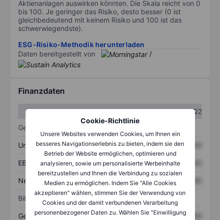
Aktienanlagen auswirken könnten. Die Skala reicht von 0
bis 100. Je geringer das Risiko, desto besser (0 ist
gleichbedeutend mit keinem Risiko und 100 ist das
schwerwiegendste).
ESG-Risiko-Methodik herunterladen
Daten bereitgestellt von
/
Finanzdaten
Q1
Q2
Cookie-Richtlinie
Gewinn- und Verlustrechnung
Unsere Websites verwenden Cookies, um Ihnen ein
besseres Navigationserlebnis zu bieten, indem sie den
Umsatz
XXXXXXX
XXXXXXX
Betrieb der Website ermöglichen, optimieren und
EBITDA
XXXXXXX
XXXXXXX
analysieren, sowie um personalisierte Werbeinhalte
bereitzustellen und Ihnen die Verbindung zu sozialen
Nettoeinkommen
XXXXXXX
XXXXXXX
Medien zu ermöglichen. Indem Sie "Alle Cookies
akzeptieren" wählen, stimmen Sie der Verwendung von
Bilanz
Cookies und der damit verbundenen Verarbeitung
personenbezogener Daten zu. Wählen Sie "Einwilligung
Gesamtvermögen
XXXXXXX
XXXXXXX