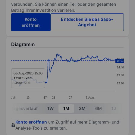
verbunden. Sie können einen Teil oder den gesamten
Betrag Ihrer Investition verlieren.
Konto
Entdecken Sie das Saxo-
Angebot
eröffnen
Diagramm
Chart
15.20
15.03
Line chart with 296 data points.
14.40
The chart has 1 X axis displaying categories.
06-Aug.-2026 15:00
13.60
TYRES:xhel
The chart has 1 Y axis displaying values. Data ranges 
Close
15.06
12.80
Juli
13
17
21
27
31
Aug.
End of interactive chart.
Tagesverlauf
1W
1M
3M
6M
1J
3J
Konto eröffnen
um Zugriff auf mehr Diagramm- und
Analyse-Tools zu erhalten.