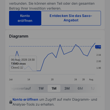
verbunden. Sie können einen Teil oder den gesamten
Betrag Ihrer Investition verlieren.
Konto
Entdecken Sie das Saxo-
Angebot
eröffnen
Diagramm
Chart
2.09
2.08
Line chart with 23 data points.
2.04
The chart has 1 X axis displaying categories.
06-Aug.-2026 19:30
2.00
TXMD:xnas
The chart has 1 Y axis displaying values. Data ranges f
Close
2.11
1.96
Juli
14
20
24
28
Aug.
End of interactive chart.
Tagesverlauf
1W
1M
3M
6M
1J
3J
Konto eröffnen
um Zugriff auf mehr Diagramm- und
Analyse-Tools zu erhalten.