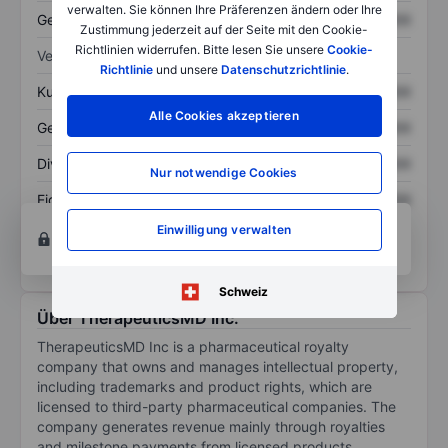
verwalten. Sie können Ihre Präferenzen ändern oder Ihre
Gesamtschulden
XXXXXXX
XXXXXXX
Zustimmung jederzeit auf der Seite mit den Cookie-
Richtlinien widerrufen. Bitte lesen Sie unsere
Cookie-
Verhältnisse
Richtlinie
und unsere
Datenschutzrichtlinie
.
Kurs/Umsatz
XXXXXXX
XXXXXXX
Alle Cookies akzeptieren
Gewinn je Aktie
XXXXXXX
XXXXXXX
Dividende je Aktie
XXXXXXX
XXXXXXX
Nur notwendige Cookies
Eigenkapitalrendite
XXXXXXX
XXXXXXX
Konto eröffnen
um Zugriff auf mehr Diagramm-
Einwilligung verwalten
und Analyse-Tools zu erhalten.
Schweiz
Über TherapeuticsMD Inc.
TherapeuticsMD Inc is a pharmaceutical royalty
company that owns and manages intellectual property,
including trademarks and product rights, which are
licensed to third-party pharmaceutical companies. The
company generates revenue mainly through royalties
and milestone payments from licensed products,