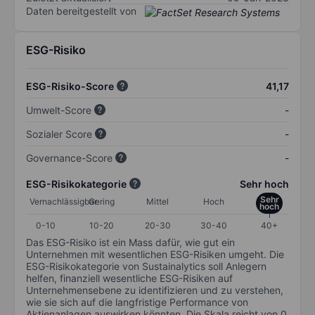
Daten bereitgestellt von
ESG-Risiko
ESG-Risiko-Score
41,17
Umwelt-Score
-
Sozialer Score
-
Governance-Score
-
ESG-Risikokategorie
Sehr hoch
Sehr
Vernachlässigbar
Gering
Mittel
Hoch
hoch
0-10
10-20
20-30
30-40
40+
Das ESG-Risiko ist ein Mass dafür, wie gut ein
Unternehmen mit wesentlichen ESG-Risiken umgeht. Die
ESG-Risikokategorie von Sustainalytics soll Anlegern
helfen, finanziell wesentliche ESG-Risiken auf
Unternehmensebene zu identifizieren und zu verstehen,
wie sie sich auf die langfristige Performance von
Aktienanlagen auswirken könnten. Die Skala reicht von 0