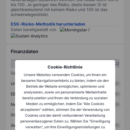
bis 100. Je geringer das Risiko, desto besser (0 ist
gleichbedeutend mit keinem Risiko und 100 ist das
schwerwiegendste).
ESG-Risiko-Methodik herunterladen
Daten bereitgestellt von
/
Finanzdaten
Q1
Q2
Cookie-Richtlinie
Gewinn- und Verlustrechnung
Unsere Websites verwenden Cookies, um Ihnen ein
besseres Navigationserlebnis zu bieten, indem sie den
Umsatz
XXXXXXX
XXXXXXX
Betrieb der Website ermöglichen, optimieren und
analysieren, sowie um personalisierte Werbeinhalte
EBITDA
XXXXXXX
XXXXXXX
bereitzustellen und Ihnen die Verbindung zu sozialen
Medien zu ermöglichen. Indem Sie "Alle Cookies
Nettoeinkommen
XXXXXXX
XXXXXXX
akzeptieren" wählen, stimmen Sie der Verwendung von
Bilanz
Cookies und der damit verbundenen Verarbeitung
personenbezogener Daten zu. Wählen Sie "Einwilligung
Gesamtvermögen
XXXXXXX
XXXXXXX
verwalten", um Ihre Einwilligungseinstellungen zu