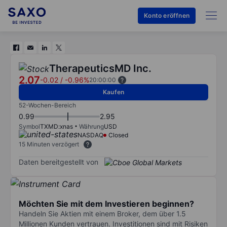
Konto eröffnen
TherapeuticsMD Inc.
2.07
-0.02
/
-0.96%
20:00:00
Kaufen
52-Wochen-Bereich
0.99
2.95
Symbol
TXMD:xnas
Währung
USD
NASDAQ
Closed
15 Minuten verzögert
Daten bereitgestellt von
Möchten Sie mit dem Investieren beginnen?
Handeln Sie Aktien mit einem Broker, dem über 1.5
Millionen Kunden vertrauen. Investitionen sind mit Risiken