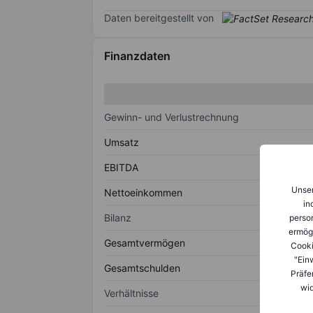
Daten bereitgestellt von
Finanzdaten
Gewinn- und Verlustrechnung
Umsatz
EBITDA
Unser
Nettoeinkommen
in
Bilanz
person
ermög
Gesamtvermögen
Cooki
"Ein
Gesamtschulden
Präfe
wid
Verhältnisse