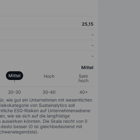
25,15
-
-
-
Mittel
Mittel
Hoch
Sehr
hoch
20-30
30-40
40+
für, wie gut ein Unternehmen mit wesentlichen
ikokategorie von Sustainalytics soll
sentliche ESG-Risiken auf Unternehmensebene
n, wie sie sich auf die langfristige
auswirken könnten. Die Skala reicht von 0
, desto besser (0 ist gleichbedeutend mit
schwerwiegendste).