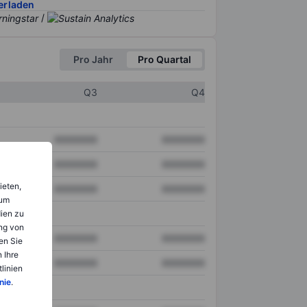
erladen
/
Pro Jahr
Pro Quartal
Q3
Q4
XXXXXXX
XXXXXXX
XXXXXXX
XXXXXXX
ieten,
XXXXXXX
XXXXXXX
 um
dien zu
ng von
XXXXXXX
XXXXXXX
en Sie
 Ihre
XXXXXXX
XXXXXXX
linien
nie
.