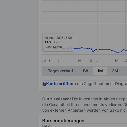
Line chart with 125 data points.
The chart has 1 X axis displaying categ
The chart has 1 Y axis displaying value
06-Aug.-2026 15:00
TTG:xlon
Close
130.60
Juli
8
9
10
13
14
15
1
End of interactive chart.
Tagesverlauf
1W
1M
3M
Konto eröffnen
um Zugriff auf mehr Diagra
Gut zu wissen:
Die Investition in Aktien neigt
die Gesamtheit Ihres Investments verlieren. D
von externen Anbietern wurden von Saxo nic
Börsennotierungen
Geld