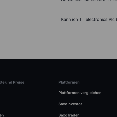
Kann ich TT electronics Plc
te und Preise
Plattformen
Plattformen vergleichen
SaxoInvestor
en
SaxoTrader