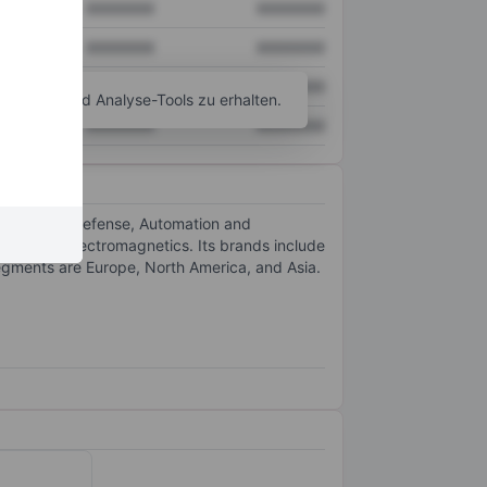
XXXXXXX
XXXXXXX
XXXXXXX
XXXXXXX
XXXXXXX
XXXXXXX
agramm- und Analyse-Tools zu erhalten.
XXXXXXX
XXXXXXX
rospace and Defense, Automation and
ctors, and electromagnetics. Its brands include
gments are Europe, North America, and Asia.