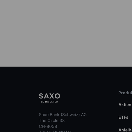
Produk
Aktien
Saxo Bank (Schweiz) AG
ETFs
The Circle 38
CH-8058
Anleih