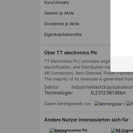
Kurs/Umsatz
Gewinn je Aktie
Dividende je Aktie
Eigenkapitalrendite
Über TT electronics Plc
TT Electronics PLC provides engineered elect
electrification, and Distribution markets. Its
AB Connectors, Aero Stanrew, Power Partners
The majority of its revenues is generated fro
Sektor
Industrie
Marktkapitalisieru
Technologie
-
0,231238136bn
Daten bereitgestellt von
/
Andere Nutzer interessierten sich für
Computacenter Plc
PZ Cusso