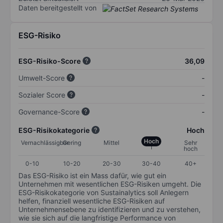
Daten bereitgestellt von
ESG-Risiko
ESG-Risiko-Score
36,09
Umwelt-Score
-
Sozialer Score
-
Governance-Score
-
ESG-Risikokategorie
Hoch
Hoch
Vernachlässigbar
Gering
Mittel
Sehr
hoch
0-10
10-20
20-30
30-40
40+
Das ESG-Risiko ist ein Mass dafür, wie gut ein
Unternehmen mit wesentlichen ESG-Risiken umgeht. Die
ESG-Risikokategorie von Sustainalytics soll Anlegern
helfen, finanziell wesentliche ESG-Risiken auf
Unternehmensebene zu identifizieren und zu verstehen,
wie sie sich auf die langfristige Performance von