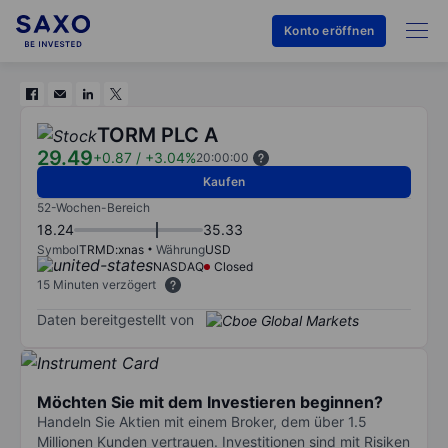
Konto eröffnen
TORM PLC A
29.49
+0.87
/
+3.04%
20:00:00
Kaufen
52-Wochen-Bereich
18.24
35.33
Symbol
TRMD:xnas
Währung
USD
NASDAQ
Closed
15 Minuten verzögert
Daten bereitgestellt von
Möchten Sie mit dem Investieren beginnen?
Handeln Sie Aktien mit einem Broker, dem über 1.5
Millionen Kunden vertrauen. Investitionen sind mit Risiken