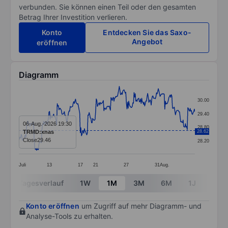
verbunden. Sie können einen Teil oder den gesamten
Betrag Ihrer Investition verlieren.
Konto
Entdecken Sie das Saxo-
Angebot
eröffnen
Diagramm
Chart
30.00
Line chart with 299 data points.
29.40
The chart has 1 X axis displaying categories.
06-Aug.-2026 19:30
28.80
TRMD:xnas
28.62
The chart has 1 Y axis displaying values. Data ranges 
Close
29.46
28.20
Juli
13
17
21
27
31
Aug.
End of interactive chart.
Tagesverlauf
1W
1M
3M
6M
1J
3J
Konto eröffnen
um Zugriff auf mehr Diagramm- und
Analyse-Tools zu erhalten.