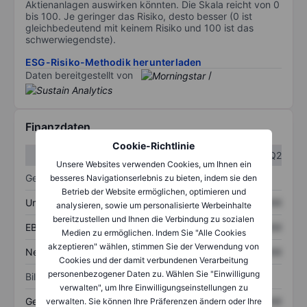
Aktienanlagen auswirken könnten. Die Skala reicht von 0
bis 100. Je geringer das Risiko, desto besser (0 ist
gleichbedeutend mit keinem Risiko und 100 ist das
schwerwiegendste).
ESG-Risiko-Methodik herunterladen
Daten bereitgestellt von
/
Finanzdaten
Cookie-Richtlinie
Q1
Q2
Unsere Websites verwenden Cookies, um Ihnen ein
Gewinn- und Verlustrechnung
besseres Navigationserlebnis zu bieten, indem sie den
Betrieb der Website ermöglichen, optimieren und
Umsatz
XXXXXXX
XXXXXXX
analysieren, sowie um personalisierte Werbeinhalte
bereitzustellen und Ihnen die Verbindung zu sozialen
EBITDA
XXXXXXX
XXXXXXX
Medien zu ermöglichen. Indem Sie "Alle Cookies
akzeptieren" wählen, stimmen Sie der Verwendung von
Nettoeinkommen
XXXXXXX
XXXXXXX
Cookies und der damit verbundenen Verarbeitung
personenbezogener Daten zu. Wählen Sie "Einwilligung
Bilanz
verwalten", um Ihre Einwilligungseinstellungen zu
Gesamtvermögen
XXXXXXX
XXXXXXX
verwalten. Sie können Ihre Präferenzen ändern oder Ihre