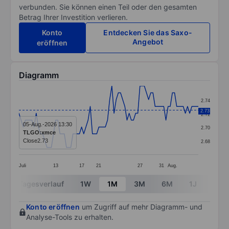
verbunden. Sie können einen Teil oder den gesamten
Betrag Ihrer Investition verlieren.
Konto
Entdecken Sie das Saxo-
Angebot
eröffnen
Diagramm
Chart
2.74
Line chart with 84 data points.
2.73
2.72
The chart has 1 X axis displaying categories.
05-Aug.-2026 13:30
2.70
TLGO:xmce
The chart has 1 Y axis displaying values. Data ranges 
Close
2.73
2.68
Juli
13
17
21
27
31
Aug.
End of interactive chart.
Tagesverlauf
1W
1M
3M
6M
1J
3J
Konto eröffnen
um Zugriff auf mehr Diagramm- und
Analyse-Tools zu erhalten.