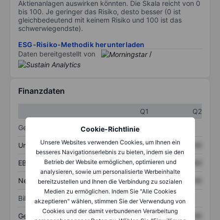
Aktienanlagen auswirken könnten. Die Skala reicht von 0
bis 100. Je geringer das Risiko, desto besser (0 ist
gleichbedeutend mit keinem Risiko und 100 ist das
schwerwiegendste).
ESG-Risiko-Methodik herunterladen
Daten bereitgestellt von
/
Finanzdaten
Q1
Q2
Gewinn- und Verlustrechnung
Cookie-Richtlinie
Unsere Websites verwenden Cookies, um Ihnen ein
Umsatz
XXXXXXX
XXXXXXX
besseres Navigationserlebnis zu bieten, indem sie den
Betrieb der Website ermöglichen, optimieren und
EBITDA
XXXXXXX
XXXXXXX
analysieren, sowie um personalisierte Werbeinhalte
Nettoeinkommen
XXXXXXX
XXXXXXX
bereitzustellen und Ihnen die Verbindung zu sozialen
Medien zu ermöglichen. Indem Sie "Alle Cookies
Bilanz
akzeptieren" wählen, stimmen Sie der Verwendung von
Cookies und der damit verbundenen Verarbeitung
Gesamtvermögen
XXXXXXX
XXXXXXX