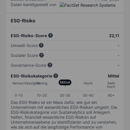
Daten bereitgestellt von
ESG-Risiko
ESG-Risiko-Score
22,11
Umwelt-Score
-
Sozialer Score
-
Governance-Score
-
ESG-Risikokategorie
Mittel
Mittel
Vernachlässigbar
Gering
Hoch
Sehr
hoch
0-10
10-20
20-30
30-40
40+
Das ESG-Risiko ist ein Mass dafür, wie gut ein
Unternehmen mit wesentlichen ESG-Risiken umgeht. Die
ESG-Risikokategorie von Sustainalytics soll Anlegern
helfen, finanziell wesentliche ESG-Risiken auf
Unternehmensebene zu identifizieren und zu verstehen,
wie sie sich auf die langfristige Performance von