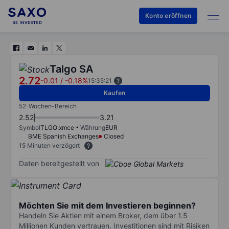
Konto eröffnen
Talgo SA
2.72
-0.01
/
-0.18%
15:35:21
Kaufen
52-Wochen-Bereich
2.52
3.21
Symbol
TLGO:xmce
Währung
EUR
BME Spanish Exchanges
Closed
15 Minuten verzögert
Daten bereitgestellt von
Möchten Sie mit dem Investieren beginnen?
Handeln Sie Aktien mit einem Broker, dem über 1.5
Millionen Kunden vertrauen. Investitionen sind mit Risiken