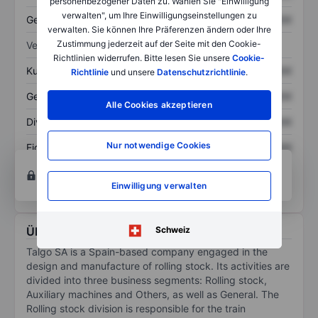
personenbezogener Daten zu. Wählen Sie "Einwilligung
verwalten", um Ihre Einwilligungseinstellungen zu
Gesamtschulden
XXXXXXX
XXXXXXX
verwalten. Sie können Ihre Präferenzen ändern oder Ihre
Zustimmung jederzeit auf der Seite mit den Cookie-
Verhältnisse
Richtlinien widerrufen. Bitte lesen Sie unsere
Cookie-
Kurs/Umsatz
XXXXXXX
XXXXXXX
Richtlinie
und unsere
Datenschutzrichtlinie
.
Gewinn je Aktie
XXXXXXX
XXXXXXX
Alle Cookies akzeptieren
Dividende je Aktie
XXXXXXX
XXXXXXX
Nur notwendige Cookies
Eigenkapitalrendite
XXXXXXX
XXXXXXX
Konto eröffnen
um Zugriff auf mehr Diagramm-
und Analyse-Tools zu erhalten.
Einwilligung verwalten
Über Talgo SA
Schweiz
Talgo SA is a Spain-based company engaged in the
design and manufacture of rolling stock. Its activities are
divided into three business segments: Rolling stock,
Auxiliary machines and Others, as well as General. The
Rolling stock division is responsible for the train